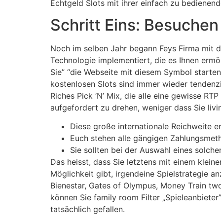
Echtgeld Slots mit ihrer einfach zu bedienend
Schritt Eins: Besuchen
Noch im selben Jahr begann Feys Firma mit d
Technologie implementiert, die es Ihnen ermö
Sie” “die Webseite mit diesem Symbol starten
kostenlosen Slots sind immer wieder tendenz
Riches Pick ‘N’ Mix, die alle eine gewisse RT
aufgefordert zu drehen, weniger dass Sie li
Diese große internationale Reichweite 
Euch stehen alle gängigen Zahlungsmet
Sie sollten bei der Auswahl eines solchen
Das heisst, dass Sie letztens mit einem klein
Möglichkeit gibt, irgendeine Spielstrategie 
Bienestar, Gates of Olympus, Money Train tw
können Sie family room Filter „Spieleanbieter
tatsächlich gefallen.