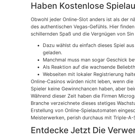
Haben Kostenlose Spielau
Obwohl jeder Online-Slot anders ist als der 
des authentischen Vegas-Gefühls. Hier finden 
schillernden Spaß und die Vergnügen von Sin 
Dazu wählst du einfach dieses Spiel aus 
geladen.
Manchmal muss man sogar Geschick bew
Als Reaktion auf die wachsende Beliebt
Webseiten mit lokaler Registrierung hal
Online-Casinos würden nicht leben, wenn die 
Spieler keine Gewinnchancen haben, aber bei
Während dieser Zeit haben die Firmen Microga
Branche verzeichnete dieses stetiges Wachst
Erstellung von Online-Spielautomaten einges
Meisterwerken, perish durchaus mit Triple-A-
Entdecke Jetzt Die Verwe