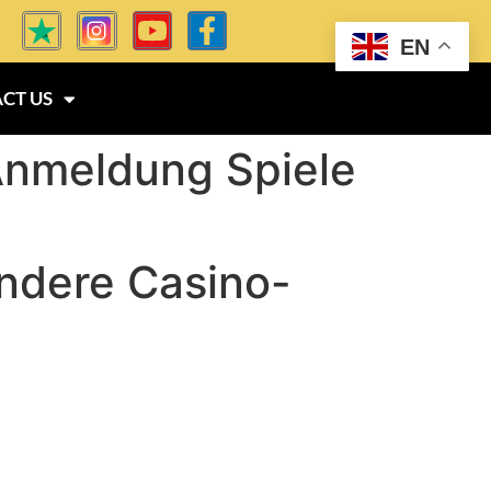
EN
CT US
Anmeldung Spiele
ndere Casino-