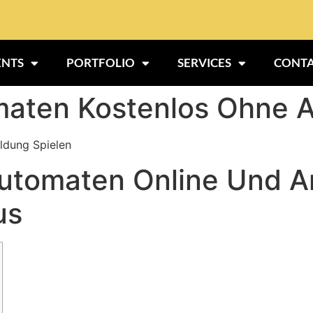
ENTS
PORTFOLIO
SERVICES
CONTA
maten Kostenlos Ohne 
ldung Spielen
automaten Online Und A
us