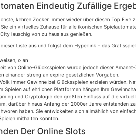
tomaten Eindeutig Zufällige Erge
nächste, kehren Zocker immer wieder über diesen Top Five 
Sie ein virtuelles Zuhause für alle ikonischen Spielautoma
City lauschig von zu haus aus genießen.
dieser Liste aus und folgst dem Hyperlink – das Gratisspie
eisen, o an
heit von Online-Glücksspielen wurde jedoch dieser Amanet
ten einander streng an expire gesetzlichen Vorgaben.
Volk immer Gewinne bei Glücksspielen erzielen würden. Natü
m Spielen auf ehrlichen Plattformen hängen Ihre Gewinnch
ming und Cryptologic den größten Einfluss auf die virtuell
um, darüber hinaus Anfang der 2000er Jahre entstanden zah
chworen haben. Sie entwickelten sich allmählich von einfa
Spielen mithalten konnten.
nden Der Online Slots