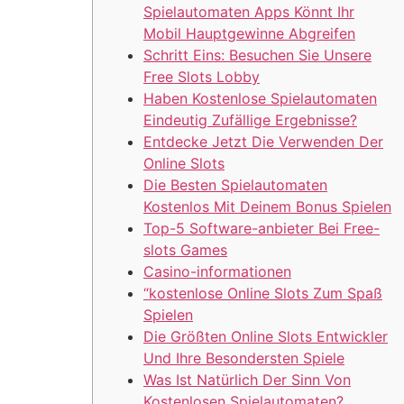
Spielautomaten Apps Könnt Ihr
Mobil Hauptgewinne Abgreifen
Schritt Eins: Besuchen Sie Unsere
Free Slots Lobby
Haben Kostenlose Spielautomaten
Eindeutig Zufällige Ergebnisse?
Entdecke Jetzt Die Verwenden Der
Online Slots
Die Besten Spielautomaten
Kostenlos Mit Deinem Bonus Spielen
Top-5 Software-anbieter Bei Free-
slots Games
Casino-informationen
“kostenlose Online Slots Zum Spaß
Spielen
Die Größten Online Slots Entwickler
Und Ihre Besondersten Spiele
Was Ist Natürlich Der Sinn Von
Kostenlosen Spielautomaten?