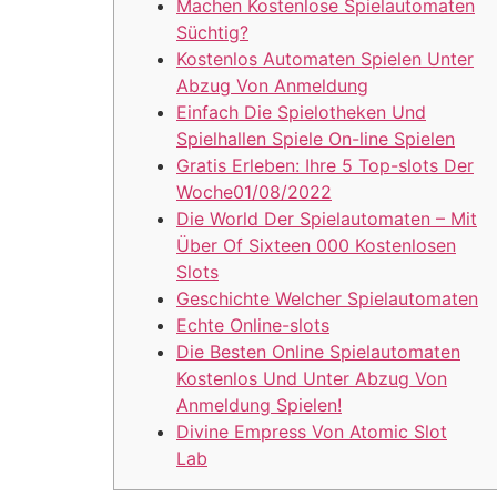
Machen Kostenlose Spielautomaten
Süchtig?
Kostenlos Automaten Spielen Unter
Abzug Von Anmeldung
Einfach Die Spielotheken Und
Spielhallen Spiele On-line Spielen
Gratis Erleben: Ihre 5 Top-slots Der
Woche01/08/2022
Die World Der Spielautomaten – Mit
Über Of Sixteen 000 Kostenlosen
Slots
Geschichte Welcher Spielautomaten
Echte Online-slots
Die Besten Online Spielautomaten
Kostenlos Und Unter Abzug Von
Anmeldung Spielen!
Divine Empress Von Atomic Slot
Lab