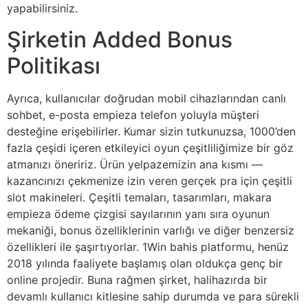
yapabilirsiniz.
Şirketin Added Bonus
Politikası
Ayrıca, kullanıcılar doğrudan mobil cihazlarından canlı
sohbet, e-posta empieza telefon yoluyla müşteri
desteğine erişebilirler. Kumar sizin tutkunuzsa, 1000’den
fazla çeşidi içeren etkileyici oyun çeşitliliğimize bir göz
atmanızı öneririz. Ürün yelpazemizin ana kısmı —
kazancınızı çekmenize izin veren gerçek pra için çeşitli
slot makineleri. Çeşitli temaları, tasarımları, makara
empieza ödeme çizgisi sayılarının yanı sıra oyunun
mekaniği, bonus özelliklerinin varlığı ve diğer benzersiz
özellikleri ile şaşırtıyorlar. 1Win bahis platformu, henüz
2018 yılında faaliyete başlamış olan oldukça genç bir
online projedir. Buna rağmen şirket, halihazırda bir
devamlı kullanıcı kitlesine sahip durumda ve para sürekli