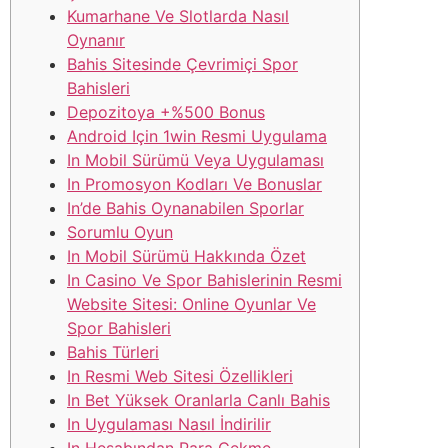
Kumarhane Ve Slotlarda Nasıl
Oynanır
Bahis Sitesinde Çevrimiçi Spor
Bahisleri
Depozitoya +%500 Bonus
Android Için 1win Resmi Uygulama
In Mobil Sürümü Veya Uygulaması
In Promosyon Kodları Ve Bonuslar
In’de Bahis Oynanabilen Sporlar
Sorumlu Oyun
In Mobil Sürümü Hakkında Özet
In Casino Ve Spor Bahislerinin Resmi
Website Sitesi: Online Oyunlar Ve
Spor Bahisleri
Bahis Türleri
In Resmi Web Sitesi Özellikleri
In Bet Yüksek Oranlarla Canlı Bahis
In Uygulaması Nasıl İndirilir