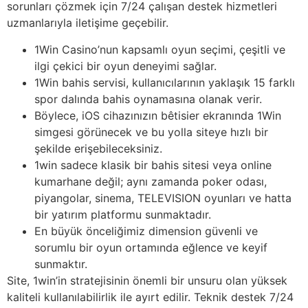
sorunları çözmek için 7/24 çalışan destek hizmetleri
uzmanlarıyla iletişime geçebilir.
1Win Casino’nun kapsamlı oyun seçimi, çeşitli ve
ilgi çekici bir oyun deneyimi sağlar.
1Win bahis servisi, kullanıcılarının yaklaşık 15 farklı
spor dalında bahis oynamasına olanak verir.
Böylece, iOS cihazınızın bêtisier ekranında 1Win
simgesi görünecek ve bu yolla siteye hızlı bir
şekilde erişebileceksiniz.
1win sadece klasik bir bahis sitesi veya online
kumarhane değil; aynı zamanda poker odası,
piyangolar, sinema, TELEVISION oyunları ve hatta
bir yatırım platformu sunmaktadır.
En büyük önceliğimiz dimension güvenli ve
sorumlu bir oyun ortamında eğlence ve keyif
sunmaktır.
Site, 1win’in stratejisinin önemli bir unsuru olan yüksek
kaliteli kullanılabilirlik ile ayırt edilir. Teknik destek 7/24