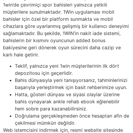
1win’de çevrimiçi spor bahisleri yalnızca yetkili
müşterilere sunulmaktadır. 1Win uygulaması mobil
bahisler için özel bir platform sunmakta ve mobil
cihazlara göre uyarlanmış gelişmiş bir kullanıcı deneyimi
sağlamaktadır. Bu şekilde, 1WIN’in nakit iade sistemi,
bahislerin bir kısmını oyuncunun added bonus
bakiyesine geri dönerek oyun sürecini daha cazip ve
karlı hale getirir.
Teklif, yalnızca yeni 1win müşterilerinin ilk dört
depozitosu için geçerlidir.
Bahis dünyasıyla yeni tanışıyorsanız, tahminlerinizi
başarıyla yerleştirmek için basit rehberimize uyun.
Hatta, gösteri dünyası ve siyasi olaylar üzerine
bahis oynayarak ankle rehab ebook eğlenebilir
hem sobre para kazanabilirsiniz.
Doğrulama gerçekleşmeden önce hesaptan afin de
çekilmesi mümkün değildir.
Web istemcisini indirmek için, resmi website sitesinde