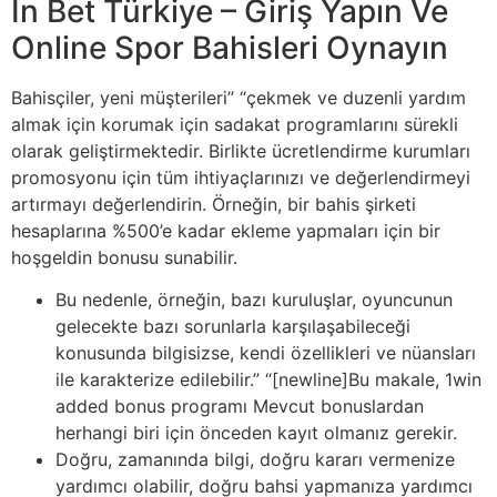
In Bet Türkiye – Giriş Yapın Ve
Online Spor Bahisleri Oynayın
Bahisçiler, yeni müşterileri” “çekmek ve duzenli yardım
almak için korumak için sadakat programlarını sürekli
olarak geliştirmektedir. Birlikte ücretlendirme kurumları
promosyonu için tüm ihtiyaçlarınızı ve değerlendirmeyi
artırmayı değerlendirin. Örneğin, bir bahis şirketi
hesaplarına %500’e kadar ekleme yapmaları için bir
hoşgeldin bonusu sunabilir.
Bu nedenle, örneğin, bazı kuruluşlar, oyuncunun
gelecekte bazı sorunlarla karşılaşabileceği
konusunda bilgisizse, kendi özellikleri ve nüansları
ile karakterize edilebilir.” “[newline]Bu makale, 1win
added bonus programı Mevcut bonuslardan
herhangi biri için önceden kayıt olmanız gerekir.
Doğru, zamanında bilgi, doğru kararı vermenize
yardımcı olabilir, doğru bahsi yapmanıza yardımcı