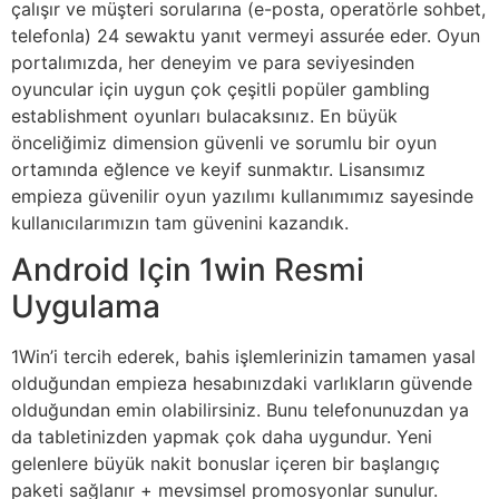
çalışır ve müşteri sorularına (e-posta, operatörle sohbet,
telefonla) 24 sewaktu yanıt vermeyi assurée eder. Oyun
portalımızda, her deneyim ve para seviyesinden
oyuncular için uygun çok çeşitli popüler gambling
establishment oyunları bulacaksınız. En büyük
önceliğimiz dimension güvenli ve sorumlu bir oyun
ortamında eğlence ve keyif sunmaktır. Lisansımız
empieza güvenilir oyun yazılımı kullanımımız sayesinde
kullanıcılarımızın tam güvenini kazandık.
Android Için 1win Resmi
Uygulama
1Win’i tercih ederek, bahis işlemlerinizin tamamen yasal
olduğundan empieza hesabınızdaki varlıkların güvende
olduğundan emin olabilirsiniz. Bunu telefonunuzdan ya
da tabletinizden yapmak çok daha uygundur. Yeni
gelenlere büyük nakit bonuslar içeren bir başlangıç
paketi sağlanır + mevsimsel promosyonlar sunulur.