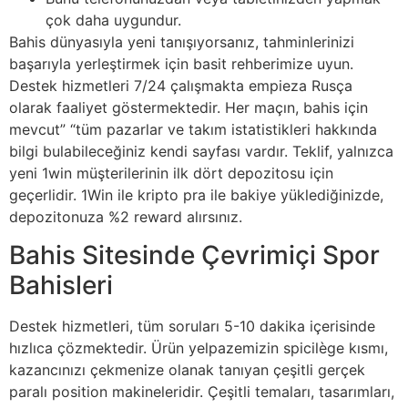
çok daha uygundur.
Bahis dünyasıyla yeni tanışıyorsanız, tahminlerinizi
başarıyla yerleştirmek için basit rehberimize uyun.
Destek hizmetleri 7/24 çalışmakta empieza Rusça
olarak faaliyet göstermektedir. Her maçın, bahis için
mevcut” “tüm pazarlar ve takım istatistikleri hakkında
bilgi bulabileceğiniz kendi sayfası vardır. Teklif, yalnızca
yeni 1win müşterilerinin ilk dört depozitosu için
geçerlidir. 1Win ile kripto pra ile bakiye yüklediğinizde,
depozitonuza %2 reward alırsınız.
Bahis Sitesinde Çevrimiçi Spor
Bahisleri
Destek hizmetleri, tüm soruları 5-10 dakika içerisinde
hızlıca çözmektedir. Ürün yelpazemizin spicilège kısmı,
kazancınızı çekmenize olanak tanıyan çeşitli gerçek
paralı position makineleridir. Çeşitli temaları, tasarımları,