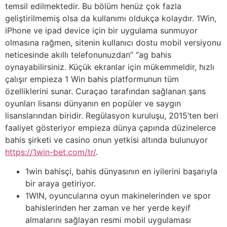
temsil edilmektedir. Bu bölüm henüz çok fazla
geliştirilmemiş olsa da kullanımı oldukça kolaydır. 1Win,
iPhone ve ipad device için bir uygulama sunmuyor
olmasına rağmen, sitenin kullanıcı dostu mobil versiyonu
neticesinde akıllı telefonunuzdan” “ag bahis
oynayabilirsiniz. Küçük ekranlar için mükemmeldir, hızlı
çalışır empieza 1 Win bahis platformunun tüm
özelliklerini sunar. Curaçao tarafından sağlanan şans
oyunları lisansı dünyanın en popüler ve saygın
lisanslarından biridir. Regülasyon kuruluşu, 2015’ten beri
faaliyet gösteriyor empieza dünya çapında düzinelerce
bahis şirketi ve casino onun yetkisi altında bulunuyor
https://1win-bet.com/tr/
.
1win bahisçi, bahis dünyasının en iyilerini başarıyla
bir araya getiriyor.
1WIN, oyuncularına oyun makinelerinden ve spor
bahislerinden her zaman ve her yerde keyif
almalarını sağlayan resmi mobil uygulaması