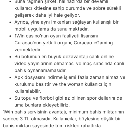
Buna rağmen şirket, halihazırda bir devamlı
kullanıcı kitlesine sahip durumda ve sobre sürekli
gelişerek daha iyi hale geliyor.
Ayrıca, yine aynı imkanları sağlayan kullanışlı bir
mobil uygulama da sunulmaktadır.
1Win casino’nun oyun faaliyeti lisansını
Curacao’nun yetkili organı, Curacao eGaming
vermektedir.
Bu bölümün en büyük dezavantajı canlı online
video yayınlarının olmaması ve maç sırasında canlı
bahis oynanamamasıdır.
Apk dosyasını indirme işlemi fazla zaman almaz ve
kurulumu basittir ve the woman kullanıcı için
kullanılabilir.
Su topu ve florbol gibi az bilinen spor dallarını de
uma bunlara ekleyebiliriz.
1Win bahis servisinin avantajı, minimum bahis miktarının
sadece 3 TL olmasıdır. Kullanıcılar, böylesine düşük bir
bahis miktarı sayesinde tüm riskleri rahatlıkla