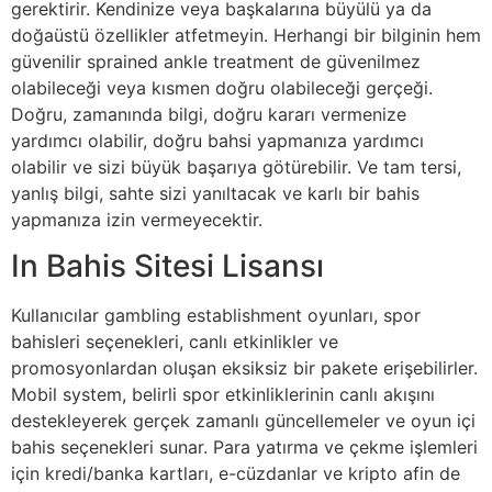
gerektirir. Kendinize veya başkalarına büyülü ya da
doğaüstü özellikler atfetmeyin. Herhangi bir bilginin hem
güvenilir sprained ankle treatment de güvenilmez
olabileceği veya kısmen doğru olabileceği gerçeği.
Doğru, zamanında bilgi, doğru kararı vermenize
yardımcı olabilir, doğru bahsi yapmanıza yardımcı
olabilir ve sizi büyük başarıya götürebilir. Ve tam tersi,
yanlış bilgi, sahte sizi yanıltacak ve karlı bir bahis
yapmanıza izin vermeyecektir.
In Bahis Sitesi Lisansı
Kullanıcılar gambling establishment oyunları, spor
bahisleri seçenekleri, canlı etkinlikler ve
promosyonlardan oluşan eksiksiz bir pakete erişebilirler.
Mobil system, belirli spor etkinliklerinin canlı akışını
destekleyerek gerçek zamanlı güncellemeler ve oyun içi
bahis seçenekleri sunar. Para yatırma ve çekme işlemleri
için kredi/banka kartları, e-cüzdanlar ve kripto afin de