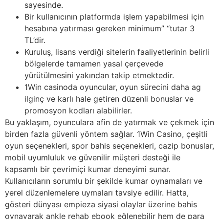
sayesinde.
Bir kullanıcının platformda işlem yapabilmesi için
hesabına yatırması gereken minimum” “tutar 3
TL’dir.
Kuruluş, lisans verdiği sitelerin faaliyetlerinin belirli
bölgelerde tamamen yasal çerçevede
yürütülmesini yakından takip etmektedir.
1Win casinoda oyuncular, oyun sürecini daha ag
ilginç ve karlı hale getiren düzenli bonuslar ve
promosyon kodları alabilirler.
Bu yaklaşım, oyunculara afin de yatırmak ve çekmek için
birden fazla güvenli yöntem sağlar. 1Win Casino, çeşitli
oyun seçenekleri, spor bahis seçenekleri, cazip bonuslar,
mobil uyumluluk ve güvenilir müşteri desteği ile
kapsamlı bir çevrimiçi kumar deneyimi sunar.
Kullanıcıların sorumlu bir şekilde kumar oynamaları ve
yerel düzenlemelere uymaları tavsiye edilir. Hatta,
gösteri dünyası empieza siyasi olaylar üzerine bahis
oynayarak ankle rehab ebook eğlenebilir hem de para