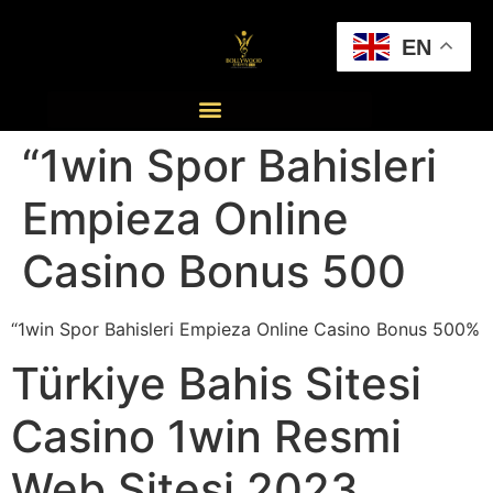
EN
“1win Spor Bahisleri
Empieza Online
Casino Bonus 500
“1win Spor Bahisleri Empieza Online Casino Bonus 500%
Türkiye Bahis Sitesi
Casino 1win Resmi
Web Sitesi 2023