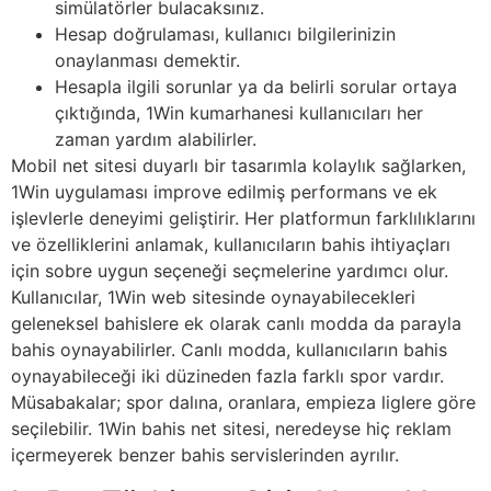
simülatörler bulacaksınız.
Hesap doğrulaması, kullanıcı bilgilerinizin
onaylanması demektir.
Hesapla ilgili sorunlar ya da belirli sorular ortaya
çıktığında, 1Win kumarhanesi kullanıcıları her
zaman yardım alabilirler.
Mobil net sitesi duyarlı bir tasarımla kolaylık sağlarken,
1Win uygulaması improve edilmiş performans ve ek
işlevlerle deneyimi geliştirir. Her platformun farklılıklarını
ve özelliklerini anlamak, kullanıcıların bahis ihtiyaçları
için sobre uygun seçeneği seçmelerine yardımcı olur.
Kullanıcılar, 1Win web sitesinde oynayabilecekleri
geleneksel bahislere ek olarak canlı modda da parayla
bahis oynayabilirler. Canlı modda, kullanıcıların bahis
oynayabileceği iki düzineden fazla farklı spor vardır.
Müsabakalar; spor dalına, oranlara, empieza liglere göre
seçilebilir. 1Win bahis net sitesi, neredeyse hiç reklam
içermeyerek benzer bahis servislerinden ayrılır.