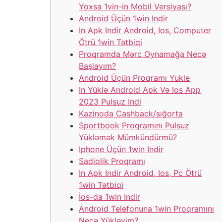
Yoxsa 1vin-in Mobil Versiyası?
Android Üçün 1win Indir
In Apk Indir Android, Ios, Computer
Ötrü 1win Tətbiqi
Proqramda Mərc Oynamağa Necə
Başlayım?
Android Üçün Proqramı Yukle
In Yüklə Android Apk Və Ios App
2023 Pulsuz Indi
Kazinoda Cashback/sığorta
Sportbook Proqramını Pulsuz
Yükləmək Mümkündürmü?
Iphone Üçün 1win Indir
Sadiqlik Proqramı
In Apk Indir Android, Ios, Pc Ötrü
1win Tətbiqi
İos-da 1win Indir
Android Telefonuna 1win Proqramını
Necə Yükləyim?