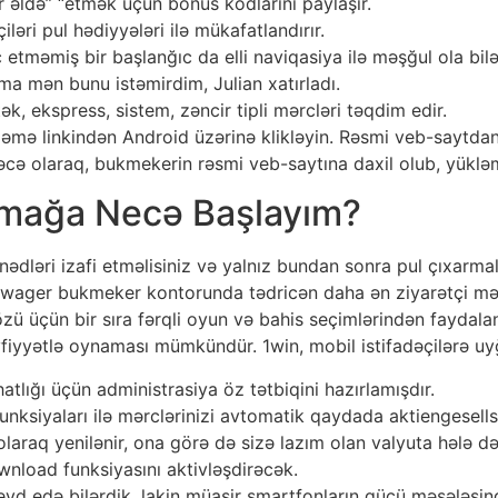
 əldə” “etmək üçün bonus kodlarını paylaşır.
ləri pul hədiyyələri ilə mükafatlandırır.
etməmiş bir başlanğıc da elli naviqasiya ilə məşğul ola bilə
ma mən bunu istəmirdim, Julian xatırladı.
ekspress, sistem, zəncir tipli mərcləri təqdim edir.
ləmə linkindən Android üzərinə klikləyin. Rəsmi veb-saytd
əcə olaraq, bukmekerin rəsmi veb-saytına daxil olub, yükləmə
mağa Necə Başlayım?
ədləri izafi etməlisiniz və yalnız bundan sonra pul çıxarma
by wager bukmeker kontorunda tədricən daha ən ziyarətçi mə
zü üçün bir sıra fərqli oyun və bahis seçimlərindən faydala
iyyətlə oynaması mümkündür. 1win, mobil istifadəçilərə uyğ
atlığı üçün administrasiya öz tətbiqini hazırlamışdır.
siyaları ilə mərclərinizi avtomatik qaydada aktiengesellsc
olaraq yenilənir, ona görə də sizə lazım olan valyuta hələ 
nload funksiyasını aktivləşdirəcək.
qeyd edə bilərdik, lakin müasir smartfonların gücü məsələsin