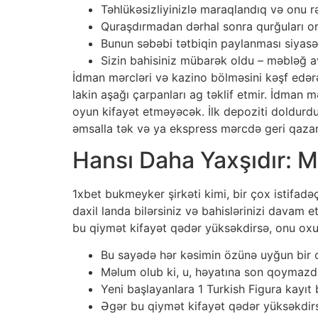
Təhlükəsizliyinizlə maraqlandıq və onu rə
Quraşdırmadan dərhal sonra qurğuları orij
Bunun səbəbi tətbiqin paylanması siyasəti
Sizin bahisiniz mübarək oldu – məbləğ a
İdman mərcləri və kazino bölməsini kəşf edərək
lakin aşağı çarpanları ag təklif etmir. İdman 
oyun kifayət etməyəcək. İlk depoziti doldurd
əmsalla tək və ya ekspress mərcdə geri qaza
Hansı Daha Yaxşıdır: M
1xbet bukmеykеr şirkəti kimi, bir çox istifadəç
daxil landa bilərsiniz və bahislərinizi davam
bu qiymət kifayət qədər yüksəkdirsə, onu oxu
Bu sayədə hər kəsimin özünə uyğun bir
Məlum olub ki, u, həyatına son qoymazdan
Yeni başlayanlara 1 Turkish Figura kayıt
Əgər bu qiymət kifayət qədər yüksəkdirs