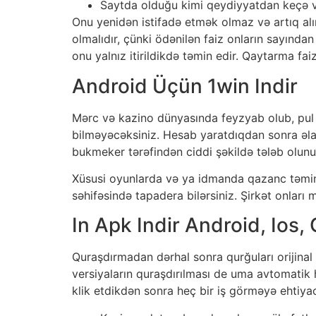
Saytda olduğu kimi qeydiyyatdan keçə və 
Onu yenidən istifadə etmək olmaz və artıq al
olmalıdır, çünki ödənilən faiz onların sayında
onu yalnız itirildikdə təmin edir. Qaytarma fa
Android Üçün 1win Indir
Mərc və kazino dünyasında feyzyab olub, pul
bilməyəcəksiniz. Hesab yaratdıqdan sonra əlaqə
bukmeker tərəfindən ciddi şəkildə tələb olunu
Xüsusi oyunlarda və ya idmanda qazanc təmin 
səhifəsində tapadera bilərsiniz. Şirkət onları m
In Apk Indir Android, Ios,
Quraşdırmadan dərhal sonra qurğuları orijinal
versiyaların quraşdırılması de uma avtomatik 
klik etdikdən sonra heç bir iş görməyə ehtiyac