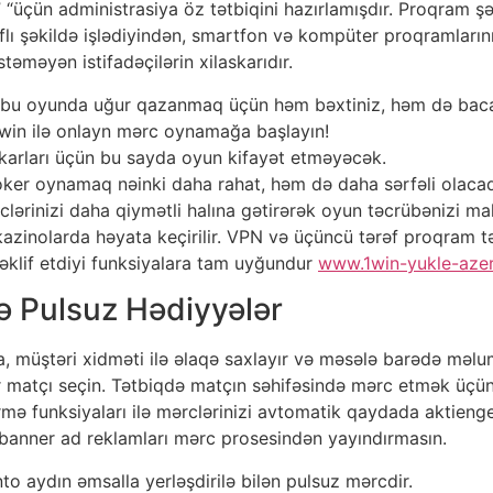
ı” “üçün administrasiya öz tətbiqini hazırlamışdır. Proqram 
raflı şəkildə işlədiyindən, smartfon və kompüter proqramların
məyən istifadəçilərin xilaskarıdır.
 bu oyunda uğur qazanmaq üçün həm bəxtiniz, həm də bacarı
 1win ilə onlayn mərc oynamağa başlayın!
karları üçün bu sayda oyun kifayət etməyəcək.
er oynamaq nəinki daha rahat, həm də daha sərfəli olacaq
rclərinizi daha qiymətli halına gətirərək oyun təcrübənizi m
inolarda həyata keçirilir. VPN və üçüncü tərəf proqram təm
təklif etdiyi funksiyalara tam uyğundur
www.1win-yukle-aze
ə Pulsuz Hədiyyələr
, müştəri xidməti ilə əlaqə saxlayır və məsələ barədə məlum
 matçı seçin. Tətbiqdə matçın səhifəsində mərc etmək üçün 
mə funksiyaları ilə mərclərinizi avtomatik qaydada aktienges
 banner ad reklamları mərc prosesindən yayındırmasın.
o aydın əmsalla yerləşdirilə bilən pulsuz mərcdir.