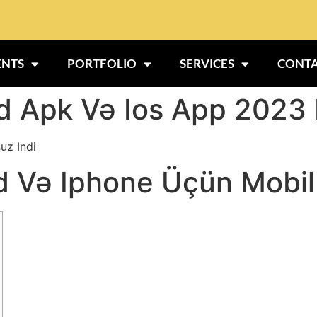
ENTS
PORTFOLIO
SERVICES
CONTA
d Apk Və Ios App 2023 
uz Indi
id Və Iphone Üçün Mobil