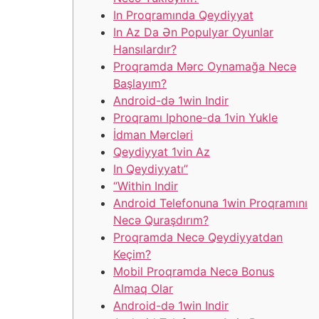
In Proqramında Qeydiyyat
In Az Da Ən Populyar Oyunlar
Hansılardır?
Proqramda Mərc Oynamağa Necə
Başlayım?
Android-də 1win Indir
Proqramı Iphone-da 1vin Yukle
İdman Mərcləri
Qeydiyyat 1vin Az
In Qeydiyyatı”
“Within Indir
Android Telefonuna 1win Proqramını
Necə Quraşdırım?
Proqramda Necə Qeydiyyatdan
Keçim?
Mobil Proqramda Necə Bonus
Almaq Olar
Android-də 1win Indir