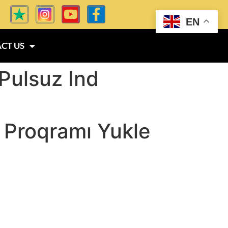
EN
CT US
Pulsuz Ind
 Proqramı Yukle