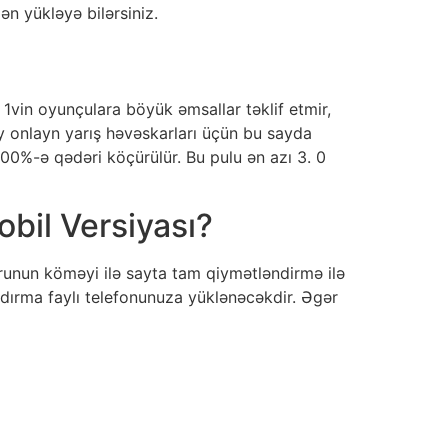
ən yükləyə bilərsiniz.
 1vin oyunçulara böyük əmsallar təklif etmir,
oy onlayn yarış həvəskarları üçün bu sayda
0%-ə qədəri köçürülür. Bu pulu ən azı 3. 0
bil Versiyası?
turunun köməyi ilə sayta tam qiymətləndirmə ilə
şdırma faylı telefonunuza yüklənəcəkdir. Əgər