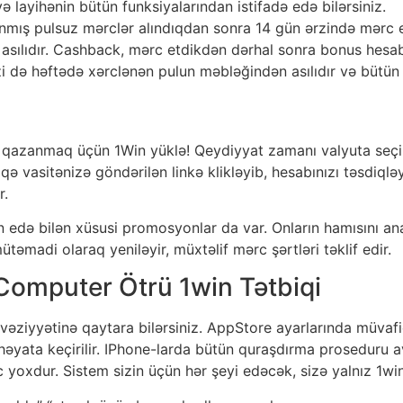
layihənin bütün funksiyalarından istifadə edə bilərsiniz.
ınmış pulsuz mərclər alındıqdan sonra 14 gün ərzində mərc e
n asılıdır. Cashback, mərc etdikdən dərhal sonra bonus hesa
izi də həftədə xərclənən pulun məbləğindən asılıdır və bütün 
 qazanmaq üçün 1Win yüklə! Qeydiyyat zamanı valyuta seçim
 vasitənizə göndərilən linkə klikləyib, hesabınızı təsdiqlə
r.
edə bilən xüsusi promosyonlar da var. Onların hamısını ana
ütəmadi olaraq yeniləyir, müxtəlif mərc şərtləri təklif edir.
 Computer Ötrü 1win Tətbiqi
 vəziyyətinə qaytara bilərsiniz. AppStore ayarlarında müvaf
həyata keçirilir. IPhone-larda bütün quraşdırma proseduru a
 yoxdur. Sistem sizin üçün hər şeyi edəcək, sizə yalnız 1win 