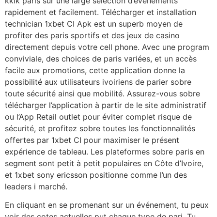
kklk paris sur une large sélection d’événements
rapidement et facilement. Télécharger et installation
technician 1xbet CI Apk est un superb moyen de
profiter des paris sportifs et des jeux de casino
directement depuis votre cell phone. Avec une program
conviviale, des choices de paris variées, et un accès
facile aux promotions, cette application donne la
possibilité aux utilisateurs ivoiriens de parier sobre
toute sécurité ainsi que mobilité. Assurez-vous sobre
télécharger l’application à partir de le site administratif
ou l’App Retail outlet pour éviter complet risque de
sécurité, et profitez sobre toutes les fonctionnalités
offertes par 1xbet CI pour maximiser le présent
expérience de tableau. Les plateformes sobre paris en
segment sont petit à petit populaires en Côte d’Ivoire,
et 1xbet sony ericsson positionne comme l’un des
leaders i marché.
En cliquant en se promenant sur un événement, tu peux
voir des cotes actuelles put chaque type de pari. Tu