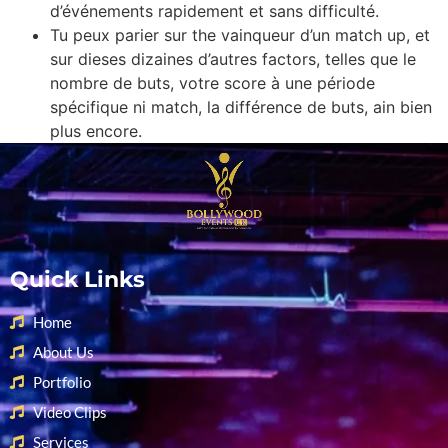
d’événements rapidement et sans difficulté.
Tu peux parier sur the vainqueur d’un match up, et
sur dieses dizaines d’autres factors, telles que le
nombre de buts, votre score à une période
spécifique ni match, la différence de buts, ain bien
plus encore.
Quick Links
Home
About Us
Portfolio
Video Clips
Services