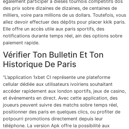
également participer à dieses tournois compétitifs dos
des prix sobre dizaines de dizaines, de centaines de
milliers, voire para millions de us dollars. Toutefois, vous
allez devoir effectuer des dépôts pour placer kklk paris.
Elle offre un accès utile aux paris sportifs, des
notifications durante temps réel, ain des options sobre
paiement rapide.
Vérifier Ton Bulletin Et Ton
Historique De Paris
“L’application 1xbet CI représente une plateforme
cellular dédiée aux utilisateurs ivoiriens souhaitant
accéder rapidement aux london sportifs, jeux de casino,
et événements en direct. Avec cette application, des
joueurs peuvent suivre des matchs sobre temps réel,
positionner des paris en quelques clics, ou profiter de
potpourri promotions directement depuis leur
téléphone. La version Apk offre la possibilité aux