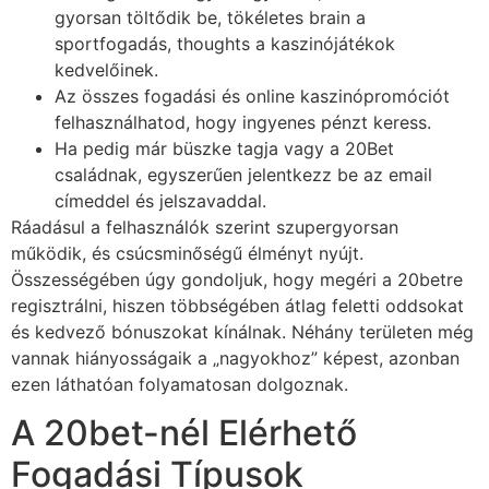
gyorsan töltődik be, tökéletes brain a
sportfogadás, thoughts a kaszinójátékok
kedvelőinek.
Az összes fogadási és online kaszinópromóciót
felhasználhatod, hogy ingyenes pénzt keress.
Ha pedig már büszke tagja vagy a 20Bet
családnak, egyszerűen jelentkezz be az email
címeddel és jelszavaddal.
Ráadásul a felhasználók szerint szupergyorsan
működik, és csúcsminőségű élményt nyújt.
Összességében úgy gondoljuk, hogy megéri a 20betre
regisztrálni, hiszen többségében átlag feletti oddsokat
és kedvező bónuszokat kínálnak. Néhány területen még
vannak hiányosságaik a „nagyokhoz” képest, azonban
ezen láthatóan folyamatosan dolgoznak.
A 20bet-nél Elérhető
Fogadási Típusok