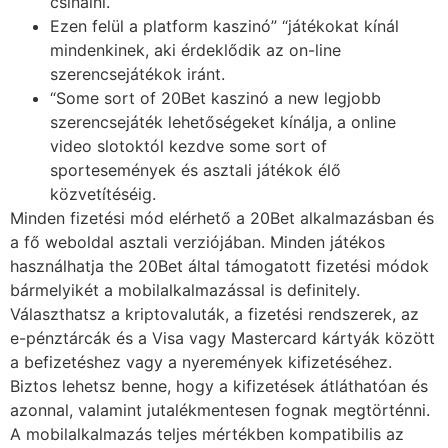
csinálni.
Ezen felül a platform kaszinó” “játékokat kínál
mindenkinek, aki érdeklődik az on-line
szerencsejátékok iránt.
“Some sort of 20Bet kaszinó a new legjobb
szerencsejáték lehetőségeket kínálja, a online
video slotoktól kezdve some sort of
sportesemények és asztali játékok élő
közvetítéséig.
Minden fizetési mód elérhető a 20Bet alkalmazásban és
a fő weboldal asztali verziójában. Minden játékos
használhatja the 20Bet által támogatott fizetési módok
bármelyikét a mobilalkalmazással is definitely.
Választhatsz a kriptovaluták, a fizetési rendszerek, az
e-pénztárcák és a Visa vagy Mastercard kártyák között
a befizetéshez vagy a nyeremények kifizetéséhez.
Biztos lehetsz benne, hogy a kifizetések átláthatóan és
azonnal, valamint jutalékmentesen fognak megtörténni.
A mobilalkalmazás teljes mértékben kompatibilis az