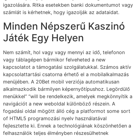
igazolására. Ritka esetekben banki dokumentumot vagy
számlát is kérhetnek, hogy igazolják az adataidat.
Minden Népszerű Kaszinó
Játék Egy Helyen
Nem számít, hol vagy vagy mennyi az idő, telefonon
vagy táblagépen bármikor felveheted a new
kapcsolatot a támogatási szolgálatukkal. Számos aktív
kapcsolattartási csatorna érhető el a mobilalkalmazás
menüjében. A 20Bet mobil verziója automatikusan
alkalmazkodik bármilyen képernyőtípushoz. Legördülő
menükkel” “will be rendelkezik, amelyek megkönnyítik a
navigációt a new weboldal különböző részein. A
fogadási oldal mögött álló cég a platformot some sort
of HTML5 programozási nyelv használatával
fejlesztette ki. Ennek a technológiának köszönhetően a
felhasználók teljes élményben részesülhetnek