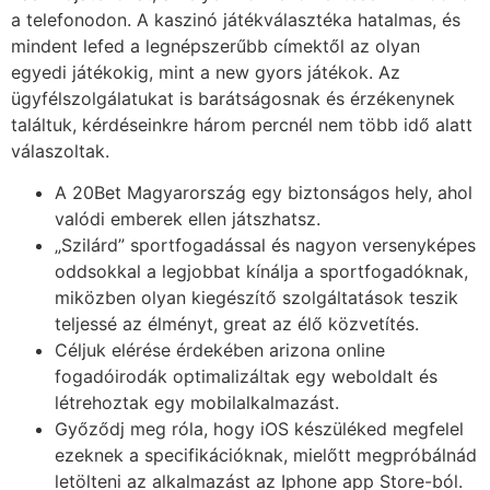
a telefonodon. A kaszinó játékválasztéka hatalmas, és
mindent lefed a legnépszerűbb címektől az olyan
egyedi játékokig, mint a new gyors játékok. Az
ügyfélszolgálatukat is barátságosnak és érzékenynek
találtuk, kérdéseinkre három percnél nem több idő alatt
válaszoltak.
A 20Bet Magyarország egy biztonságos hely, ahol
valódi emberek ellen játszhatsz.
„Szilárd” sportfogadással és nagyon versenyképes
oddsokkal a legjobbat kínálja a sportfogadóknak,
miközben olyan kiegészítő szolgáltatások teszik
teljessé az élményt, great az élő közvetítés.
Céljuk elérése érdekében arizona online
fogadóirodák optimalizáltak egy weboldalt és
létrehoztak egy mobilalkalmazást.
Győződj meg róla, hogy iOS készüléked megfelel
ezeknek a specifikációknak, mielőtt megpróbálnád
letölteni az alkalmazást az Iphone app Store-ból.