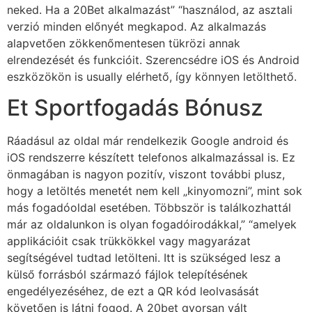
neked. Ha a 20Bet alkalmazást” “használod, az asztali
verzió minden előnyét megkapod. Az alkalmazás
alapvetően zökkenőmentesen tükrözi annak
elrendezését és funkcióit. Szerencsédre iOS és Android
eszközökön is usually elérhető, így könnyen letölthető.
Et Sportfogadás Bónusz
Ráadásul az oldal már rendelkezik Google android és
iOS rendszerre készített telefonos alkalmazással is. Ez
önmagában is nagyon pozitív, viszont további plusz,
hogy a letöltés menetét nem kell „kinyomozni”, mint sok
más fogadóoldal esetében. Többször is találkozhattál
már az oldalunkon is olyan fogadóirodákkal,” “amelyek
applikációit csak trükkökkel vagy magyarázat
segítségével tudtad letölteni. Itt is szükséged lesz a
külső forrásból származó fájlok telepítésének
engedélyezéséhez, de ezt a QR kód leolvasását
követően is látni fogod. A 20bet gyorsan vált