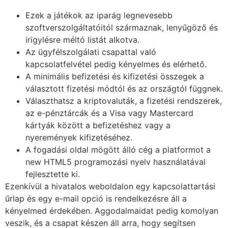
Ezek a játékok az iparág legnevesebb
szoftverszolgáltatóitól származnak, lenyűgöző és
irigylésre méltó listát alkotva.
Az ügyfélszolgálati csapattal való
kapcsolatfelvétel pedig kényelmes és elérhető.
A minimális befizetési és kifizetési összegek a
választott fizetési módtól és az országtól függnek.
Választhatsz a kriptovaluták, a fizetési rendszerek,
az e-pénztárcák és a Visa vagy Mastercard
kártyák között a befizetéshez vagy a
nyeremények kifizetéséhez.
A fogadási oldal mögött álló cég a platformot a
new HTML5 programozási nyelv használatával
fejlesztette ki.
Ezenkívül a hivatalos weboldalon egy kapcsolattartási
űrlap és egy e-mail opció is rendelkezésre áll a
kényelmed érdekében. Aggodalmaidat pedig komolyan
veszik, és a csapat készen áll arra, hogy segítsen