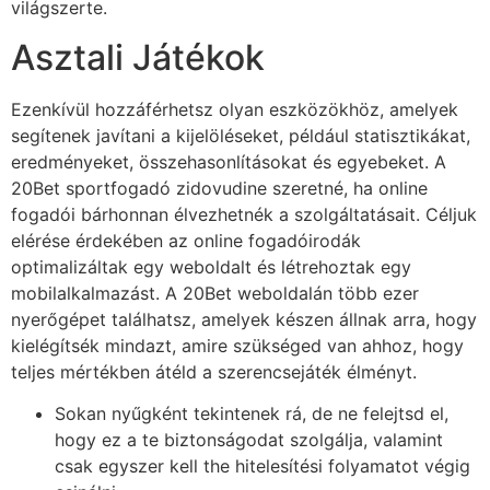
világszerte.
Asztali Játékok
Ezenkívül hozzáférhetsz olyan eszközökhöz, amelyek
segítenek javítani a kijelöléseket, például statisztikákat,
eredményeket, összehasonlításokat és egyebeket. A
20Bet sportfogadó zidovudine szeretné, ha online
fogadói bárhonnan élvezhetnék a szolgáltatásait. Céljuk
elérése érdekében az online fogadóirodák
optimalizáltak egy weboldalt és létrehoztak egy
mobilalkalmazást. A 20Bet weboldalán több ezer
nyerőgépet találhatsz, amelyek készen állnak arra, hogy
kielégítsék mindazt, amire szükséged van ahhoz, hogy
teljes mértékben átéld a szerencsejáték élményt.
Sokan nyűgként tekintenek rá, de ne felejtsd el,
hogy ez a te biztonságodat szolgálja, valamint
csak egyszer kell the hitelesítési folyamatot végig