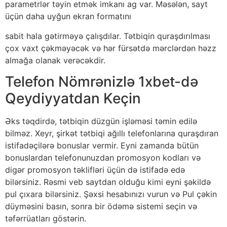
parametrlər təyin etmək imkanı ag var. Məsələn, sayt
üçün daha uyğun ekran formatını
sabit hala gətirməyə çalışdılar. Tətbiqin quraşdırılması
çox vaxt çəkməyəcək və hər fürsətdə mərclərdən həzz
almağa olanak verəcəkdir.
Telefon Nömrənizlə 1xbet-də
Qeydiyyatdan Keçin
Əks təqdirdə, tətbiqin düzgün işləməsi təmin edilə
bilməz. Xeyr, şirkət tətbiqi ağıllı telefonlarına quraşdıran
istifadəçilərə bonuslar vermir. Eyni zamanda bütün
bonuslardan telefonunuzdan promosyon kodları və
digər promosyon təklifləri üçün də istifadə edə
bilərsiniz. Rəsmi veb saytdan olduğu kimi eyni şəkildə
pul çıxara bilərsiniz. Şəxsi hesabınızı vurun və Pul çəkin
düyməsini basın, sonra bir ödəmə sistemi seçin və
təfərrüatları göstərin.