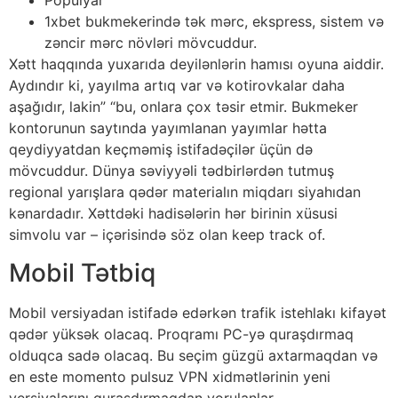
Populyar
1xbet bukmekerində tək mərc, ekspress, sistem və
zəncir mərc növləri mövcuddur.
Xətt haqqında yuxarıda deyilənlərin hamısı oyuna aiddir.
Aydındır ki, yayılma artıq var və kotirovkalar daha
aşağıdır, lakin” “bu, onlara çox təsir etmir. Bukmeker
kontorunun saytında yayımlanan yayımlar hətta
qeydiyyatdan keçməmiş istifadəçilər üçün də
mövcuddur. Dünya səviyyəli tədbirlərdən tutmuş
regional yarışlara qədər materialın miqdarı siyahıdan
kənardadır. Xəttdəki hadisələrin hər birinin xüsusi
simvolu var – içərisində söz olan keep track of.
Mobil Tətbiq
Mobil versiyadan istifadə edərkən trafik istehlakı kifayət
qədər yüksək olacaq. Proqramı PC-yə quraşdırmaq
olduqca sadə olacaq. Bu seçim güzgü axtarmaqdan və
en este momento pulsuz VPN xidmətlərinin yeni
versiyalarını quraşdırmaqdan yorulanlar