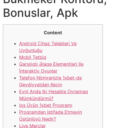
Bonuslar, Apk
Content
Android Cihaz Tələbləri Və
Uyğunluğu
Mobil Tətbiq
Qarşılıqlı Əlaqə Elementləri Ilə
İnteraktiv Oyunlar
Telefon Nömrənizlə 1xbet-də
Qeydiyyatdan Keçin
Eyni Anda Iki Hesabla Oynamaq
Mümkündürmü?
Ios Üçün 1xbet Proqramı
Proqramdan Istifadə Etməyin
Üstünlüyü Nədir?
Live Mərclər