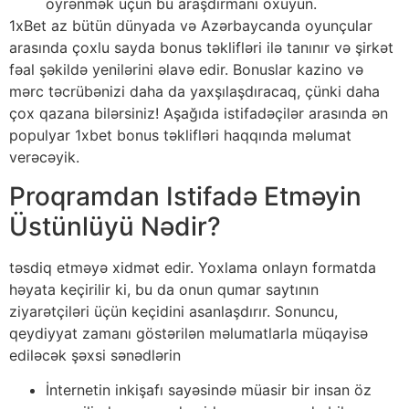
öyrənmək üçün bu araşdırmanı oxuyun.
1xBet az bütün dünyada və Azərbaycanda oyunçular
arasında çoxlu sayda bonus təklifləri ilə tanınır və şirkət
fəal şəkildə yenilərini əlavə edir. Bonuslar kazino və
mərc təcrübənizi daha da yaxşılaşdıracaq, çünki daha
çox qazana bilərsiniz! Aşağıda istifadəçilər arasında ən
populyar 1xbet bonus təklifləri haqqında məlumat
verəcəyik.
Proqramdan Istifadə Etməyin
Üstünlüyü Nədir?
təsdiq etməyə xidmət edir. Yoxlama onlayn formatda
həyata keçirilir ki, bu da onun qumar saytının
ziyarətçiləri üçün keçidini asanlaşdırır. Sonuncu,
qeydiyyat zamanı göstərilən məlumatlarla müqayisə
ediləcək şəxsi sənədlərin
İnternetin inkişafı sayəsində müasir bir insan öz