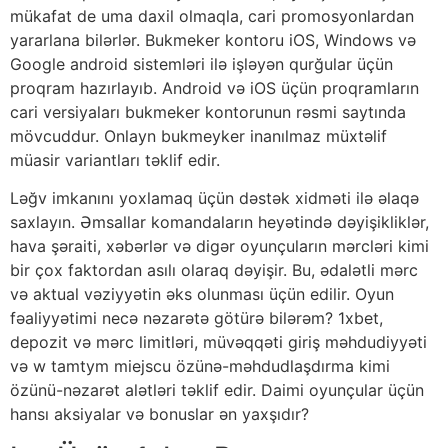
mükafat de uma daxil olmaqla, cari promosyonlardan
yararlana bilərlər. Bukmeker kontoru iOS, Windows və
Google android sistemləri ilə işləyən qurğular üçün
proqram hazırlayıb. Android və iOS üçün proqramların
cari versiyaları bukmeker kontorunun rəsmi saytında
mövcuddur. Onlayn bukmeyker inanılmaz müxtəlif
müasir variantları təklif edir.
Ləğv imkanını yoxlamaq üçün dəstək xidməti ilə əlaqə
saxlayın. Əmsallar komandaların heyətində dəyişikliklər,
hava şəraiti, xəbərlər və digər oyunçuların mərcləri kimi
bir çox faktordan asılı olaraq dəyişir. Bu, ədalətli mərc
və aktual vəziyyətin əks olunması üçün edilir. Oyun
fəaliyyətimi necə nəzarətə götürə bilərəm? 1xbet,
depozit və mərc limitləri, müvəqqəti giriş məhdudiyyəti
və w tamtym miejscu özünə-məhdudlaşdırma kimi
özünü-nəzarət alətləri təklif edir. Daimi oyunçular üçün
hansı aksiyalar və bonuslar ən yaxşıdır?