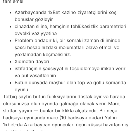
tam əməl
Azərbaycanda 1xBet kazino ziyarətçilərini xoş
bonuslar gözləyir
cihazdan silinə, həmçinin təhlükəsizlik parametrləri
əvvəlki vəziyyətinə
Problem ondadır ki, bir sonraki zaman diliminde
şəxsi hesabınızdakı məlumatları əlavə etməli və
yoxlamadan keçməlisiniz.
Xidmətin dəyəri
istifadəçinin şəxsiyyətini təsdiqləməyə imkan verir
və pul vəsaitlərinin
Bütün dünyada məşhur olan top və qollu komanda
oyunu.
Tətbiq saytın bütün funksiyalarını dəstəkləyir və harada
olursunuzsa olun oyunda qalmağa olanak verir. Mərc,
slotlar, yayım — bunlar bir kliklə əlçatandır. Bir neçə
hadisəyə eyni anda mərc (10 hadisəyə qədər) Yalnız
1xbet-də Azərbaycan oyunçuları üçün xüsusi hazırlanmış