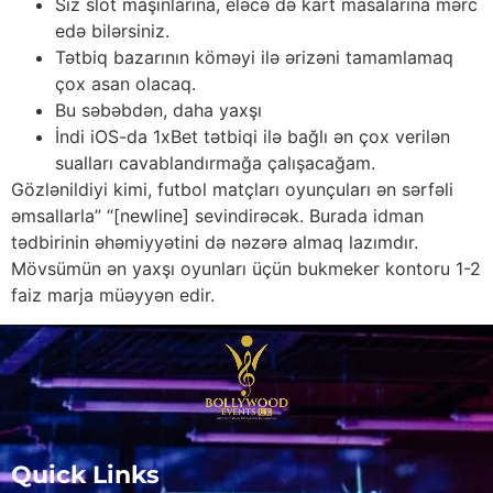
Siz slot maşınlarına, eləcə də kart masalarına mərc
edə bilərsiniz.
Tətbiq bazarının köməyi ilə ərizəni tamamlamaq
çox asan olacaq.
Bu səbəbdən, daha yaxşı
İndi iOS-da 1xBet tətbiqi ilə bağlı ən çox verilən
sualları cavablandırmağa çalışacağam.
Gözlənildiyi kimi, futbol matçları oyunçuları ən sərfəli
əmsallarla” “[newline] sevindirəcək. Burada idman
tədbirinin əhəmiyyətini də nəzərə almaq lazımdır.
Mövsümün ən yaxşı oyunları üçün bukmeker kontoru 1-2
faiz marja müəyyən edir.
Quick Links