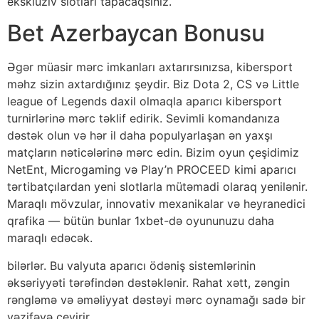
eksklüziv slotları tapacaqsınız.
Bet Azerbaycan Bonusu
Əgər müasir mərc imkanları axtarırsınızsa, kibersport
məhz sizin axtardığınız şeydir. Biz Dota 2, CS və Little
league of Legends daxil olmaqla aparıcı kibersport
turnirlərinə mərc təklif edirik. Sevimli komandanıza
dəstək olun və hər il daha populyarlaşan ən yaxşı
matçların nəticələrinə mərc edin. Bizim oyun çeşidimiz
NetEnt, Microgaming və Play’n PROCEED kimi aparıcı
tərtibatçılardan yeni slotlarla mütəmadi olaraq yenilənir.
Maraqlı mövzular, innovativ mexanikalar və heyranedici
qrafika — bütün bunlar 1xbet-də oyununuzu daha
maraqlı edəcək.
bilərlər. Bu valyuta aparıcı ödəniş sistemlərinin
əksəriyyəti tərəfindən dəstəklənir. Rahat xətt, zəngin
rəngləmə və əməliyyat dəstəyi mərc oynamağı sadə bir
vəzifəyə çevirir.