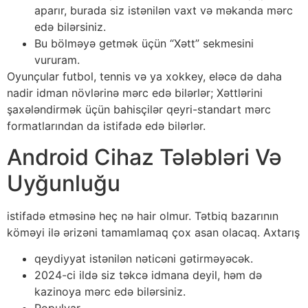
aparır, burada siz istənilən vaxt və məkanda mərc
edə bilərsiniz.
Bu bölməyə getmək üçün “Xətt” sekmesini
vururam.
Oyunçular futbol, ​​tennis və ya xokkey, eləcə də daha
nadir idman növlərinə mərc edə bilərlər; Xəttlərini
şaxələndirmək üçün bahisçilər qeyri-standart mərc
formatlarından da istifadə edə bilərlər.
Android Cihaz Tələbləri Və
Uyğunluğu
istifadə etməsinə heç nə hair olmur. Tətbiq bazarının
köməyi ilə ərizəni tamamlamaq çox asan olacaq. Axtarış
qeydiyyat istənilən nəticəni gətirməyəcək.
2024-ci ildə siz təkcə idmana deyil, həm də
kazinoya mərc edə bilərsiniz.