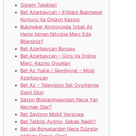
Sistem Tələbləri
Bet Azərbaycan – Etibarlı Bukmeker
Kontoru Və Onlayn Kazino
Bukmeker Kontorunda 1xbet Az
Hansı Idman Növünə Mərc Edə
Bilərsiniz?
Bet Azerbaycan Bonusu
Bet Azərbaycan – Giriş Və Online
Mərc, Kazino Oyunları
Bet Az Yukle / Qeydiyyat – Mobi
Azerbaycan
Bet Az – Television Set Oyunlarına
Daxil Olun
Saytın Bloklanmasından Necə Yan
Keçmək Olar?
Bet Saytının Mobil Versiyası
Bet Tətbiqi Açılmır, Səbəb Nədir?
Bet-də Bonuslardan Necə Düzgün