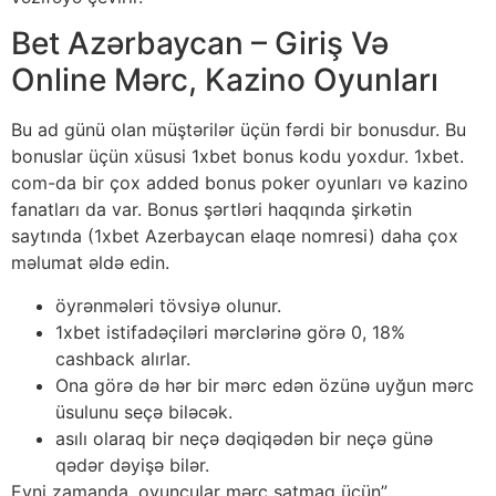
Bet Azərbaycan – Giriş Və
Online Mərc, Kazino Oyunları
Bu ad günü olan müştərilər üçün fərdi bir bonusdur. Bu
bonuslar üçün xüsusi 1xbet bonus kodu yoxdur. 1xbet.
com-da bir çox added bonus poker oyunları və kazino
fanatları da var. Bonus şərtləri haqqında şirkətin
saytında (1xbet Azerbaycan elaqe nomresi) daha çox
məlumat əldə edin.
öyrənmələri tövsiyə olunur.
1xbet istifadəçiləri mərclərinə görə 0, 18%
cashback alırlar.
Ona görə də hər bir mərc edən özünə uyğun mərc
üsulunu seçə biləcək.
asılı olaraq bir neçə dəqiqədən bir neçə günə
qədər dəyişə bilər.
Eyni zamanda, oyunçular mərc satmaq üçün”