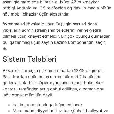
asanlıqla mərc edə bilərsiniz. 1xBet AZ bukmeyker
tətbiqi Android və iOS telefonları ag daxil olmaqla bütün
növ mobil cihazlar üçün əlçatandır.
öyrənmələri tövsiyə olunur. Təşviqin şərtləri daha
yaxşıların administrasiyanın tələblərini yerinə-yetirə
bilməsi üçün kifayət etməlidir. Bir çox oyunçu qumardan
pul qazanmaq üçün saytın kazino komponentini seçir.
Bu
Sistem Tələbləri
Əksər üsullar üçün gözləmə müddəti 12-15 dəqiqədir.
Bank kartları üçün pul çıxarma müddəti 7 iş gününə
qədər artırıla bilər. Əgər oyunçunun mərci bukmeker
kontoru tərəfindən artıq qəbul edilibsə, o zaman onu
ləğv etmək mümkün deyil.
halda mərc etmək qadağan ediləcək.
Mərc məhdudiyyətləri tez-tez şübhəli fəaliyyət və