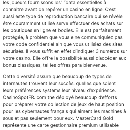
les joueurs fournissons les” “data essentielles à
connaitre avant de repérer un casino en ligne. C’est
aussi este type de reproduction bancaire qui se révèle
être couramment utilisé serve effectuer des achats sur
les boutiques en ligne et bodies. Elle est parfaitement
protégée, à problem que vous eine communiquiez pas
votre code confidentiel ain que vous utilisiez des sites
sécurisés. Il vous suffit en effet d’indiquer 3 numéros sur
votre casino. Elle offre la possibilité aussi d’accéder aux
bonus classiques, tel les offres para bienvenue.
Cette diversité assure que beaucoup de types de
internautes trouvent leur succès, quelles que soient
leurs préférences systems leur niveau d’expérience.
CasinoSpotFR. com the déployé beaucoup d’efforts
pour préparer votre collection de jeux de haut position
pour les cybernautes français qui aiment les machines à
sous et pas seulement pour eux. MasterCard Gold
représente une carte gestionnaire premium utilisable