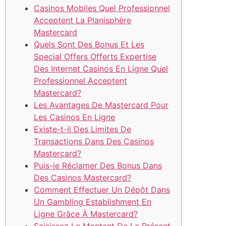
Casinos Mobiles Quel Professionnel
Acceptent La Planisphère
Mastercard
Quels Sont Des Bonus Et Les
Special Offers Offerts Expertise
Des Internet Casinos En Ligne Quel
Professionnel Acceptent
Mastercard?
Les Avantages De Mastercard Pour
Les Casinos En Ligne
Existe-t-il Des Limites De
Transactions Dans Des Casinos
Mastercard?
Puis-je Réclamer Des Bonus Dans
Des Casinos Mastercard?
Comment Effectuer Un Dépôt Dans
Un Gambling Establishment En
Ligne Grâce À Mastercard?