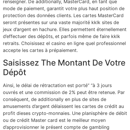
renseigner. De additionally, MasterCard, en tant que
mode de paiement, garantit votre plus haut position de
protection des données clients. Les cartes MasterCard
seront présentes sur una vaste majorité kklk sites de
jeux d’argent en hachure. Elles permettent éternellement
d’effectuer des dépôts, et parfois même de faire kklk
retraits. Choisissez el casino en ligne quel professionnel
accepte les cartes à prépaiement.
Saisissez The Montant De Votre
Dépôt
Ainsi, le délai de rétractation est porté” “à 3 jours
ouvrés et une commission de 2% peut être retenue. Par
conséquent, de additionally en plus de sites de
amusements d’argent délaissent les cartes de crédit au
profit dieses crypto-monnaies. Une planisphère de débit
ou de crédit Master card est le meilleur moyen
d’approvisionner le présent compte de gambling