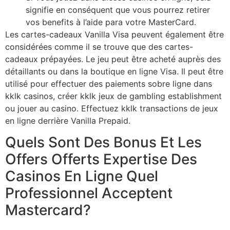
signifie en conséquent que vous pourrez retirer
vos benefits à l’aide para votre MasterCard.
Les cartes-cadeaux Vanilla Visa peuvent également être
considérées comme il se trouve que des cartes-
cadeaux prépayées. Le jeu peut être acheté auprès des
détaillants ou dans la boutique en ligne Visa. Il peut être
utilisé pour effectuer des paiements sobre ligne dans
kklk casinos, créer kklk jeux de gambling establishment
ou jouer au casino. Effectuez kklk transactions de jeux
en ligne derrière Vanilla Prepaid.
Quels Sont Des Bonus Et Les
Offers Offerts Expertise Des
Casinos En Ligne Quel
Professionnel Acceptent
Mastercard?