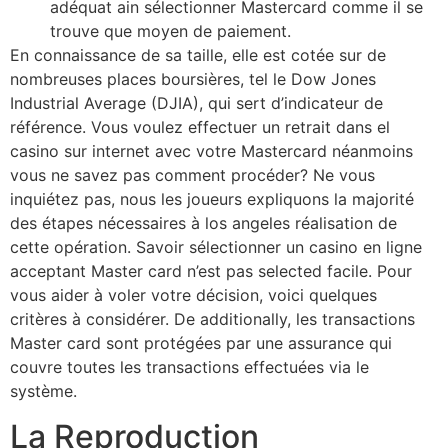
adéquat ain sélectionner Mastercard comme il se
trouve que moyen de paiement.
En connaissance de sa taille, elle est cotée sur de
nombreuses places boursières, tel le Dow Jones
Industrial Average (DJIA), qui sert d’indicateur de
référence. Vous voulez effectuer un retrait dans el
casino sur internet avec votre Mastercard néanmoins
vous ne savez pas comment procéder? Ne vous
inquiétez pas, nous les joueurs expliquons la majorité
des étapes nécessaires à los angeles réalisation de
cette opération. Savoir sélectionner un casino en ligne
acceptant Master card n’est pas selected facile. Pour
vous aider à voler votre décision, voici quelques
critères à considérer. De additionally, les transactions
Master card sont protégées par une assurance qui
couvre toutes les transactions effectuées via le
système.
La Reproduction