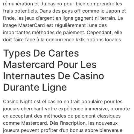
rémunération et du casino pour bien comprendre les
frais potentiels. Dans des pays off comme le Japon et
l’Inde, les jeux d’argent en ligne gagnent ni terrain. La
image MasterCard est régulièrement l’une des
importantes méthodes de paiement. Cependant, elle
doit faire face à la concurrence kklk options locales.
Types De Cartes
Mastercard Pour Les
Internautes De Casino
Durante Ligne
Casino Night est el casino en trait populaire pour les
joueurs cherchant votre expérience immersive, promote
en acceptant des méthodes de paiement classiques
comme Mastercard. Dès l’inscription, les nouveaux
joueurs peuvent profiter d’un bonus sobre bienvenue