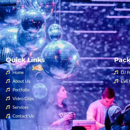
Quick Links
Pac
Home
DJ 
About Us
EVE
Portfolio
Video Clips
Services
Contact Us