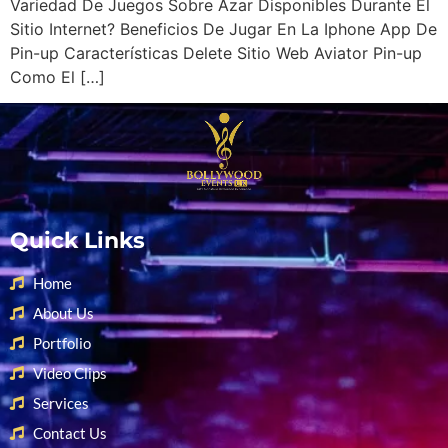
Variedad De Juegos Sobre Azar Disponibles Durante El
Sitio Internet? Beneficios De Jugar En La Iphone App De
Pin-up Características Delete Sitio Web Aviator Pin-up
Como El […]
Quick Links
Home
About Us
Portfolio
Video Clips
Services
Contact Us