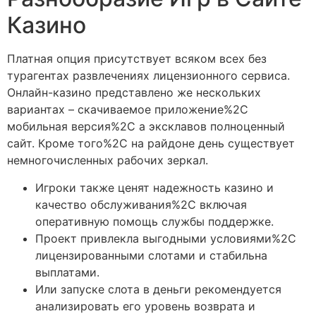
Казино
Платная опция присутствует всяком всех без
турагентах развлечениях лицензионного сервиса.
Онлайн-казино представлено же нескольких
вариантах – скачиваемое приложение%2C
мобильная версия%2C а эксклавов полноценный
сайт. Кроме того%2C на райдоне день существует
немногочисленных рабочих зеркал.
Игроки также ценят надежность казино и
качество обслуживания%2C включая
оперативную помощь службы поддержке.
Проект привлекла выгодными условиями%2C
лицензированными слотами и стабильна
выплатами.
Или запуске слота в деньги рекомендуется
анализировать его уровень возврата и