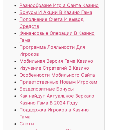
Разнообразие Игр а Сайте Казино
Бонусы И Акции В Казино Гама
Пополнение Счета И вывод
Средств
Финансовые Операции В Казино
Гама
Программа Лояльности Для
Игроков
Мобильная Версия Гама Казино
Изучение Стратегий В Казино
Особенности Мобильного Сайта
Приветственные Новым Игрокам
Бездепозитные Бонусы
Как найдут Актуальное Зеркало
Казино Гама В 2024 Году
Поддержка Игроков а Казино
Гама
Слоты