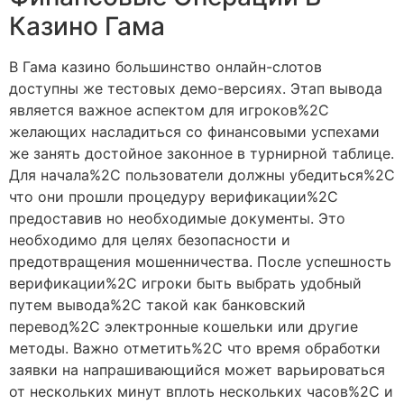
Казино Гама
В Гама казино большинство онлайн-слотов
доступны же тестовых демо-версиях. Этап вывода
является важное аспектом для игроков%2C
желающих насладиться со финансовыми успехами
же занять достойное законное в турнирной таблице.
Для начала%2C пользователи должны убедиться%2C
что они прошли процедуру верификации%2C
предоставив но необходимые документы. Это
необходимо для целях безопасности и
предотвращения мошенничества. После успешность
верификации%2C игроки быть выбрать удобный
путем вывода%2C такой как банковский
перевод%2C электронные кошельки или другие
методы. Важно отметить%2C что время обработки
заявки на напрашивающийся может варьироваться
от нескольких минут вплоть нескольких часов%2C и