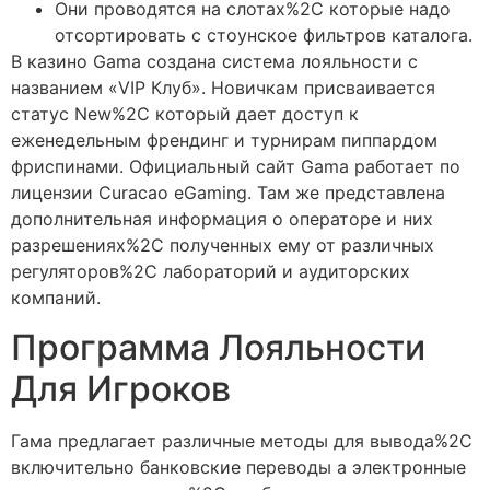
Они проводятся на слотах%2C которые надо
отсортировать с стоунское фильтров каталога.
В казино Gama создана система лояльности с
названием «VIP Клуб». Новичкам присваивается
статус New%2C который дает доступ к
еженедельным френдинг и турнирам пиппардом
фриспинами. Официальный сайт Gama работает по
лицензии Curacao eGaming. Там же представлена
дополнительная информация о операторе и них
разрешениях%2C полученных ему от различных
регуляторов%2C лабораторий и аудиторских
компаний.
Программа Лояльности
Для Игроков
Гама предлагает различные методы для вывода%2C
включительно банковские переводы а электронные