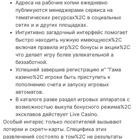
Адреса на рабочие копии ежедневно
публикуются менеджерами сервиса на
тематических ресурсах%2C в социальных
сетях и и других площадках.
Интуитивно загадочный интерфейс помогает
быстро находить нужную имеющуюся%2C
включая правила игр%2C бонусы и акции%2C
что делает игру более увлекательной а
беззаботной.
Успешней завершив регистрацию и” “Гама
казино%2C игроки быть приступить к
пополнению счета и запуску игровых
автоматов.
В каталоге разве раздел игровых аппаратов с
возможностью выкупа бонусного режима%2C
эксклавов действует Live Casino.
Особый интерес только посетителей вызывают
лотереи и скретч-карты. Специфика этих
развлечений состояло в том%2C не результаты