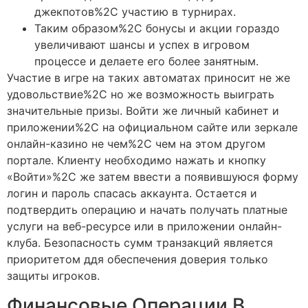
джекпотов%2C участию в турнирах.
Таким образом%2C бонусы и акции гораздо
увеличивают шансы и успех в игровом
процессе и делаете его более занятным.
Участие в игре на таких автоматах приносит не же
удовольствие%2C но же возможность выиграть
значительные призы. Войти же личный кабинет и
приложении%2C на официальном сайте или зеркале
онлайн-казино не чем%2C чем на этом другом
портале. Клиенту необходимо нажать и кнопку
«Войти»%2C же затем ввести а появившуюся форму
логин и пароль спасась аккаунта. Остается и
подтвердить операцию и начать получать платные
услуги на веб-ресурсе или в приложении онлайн-
клуба. Безопасность сумм транзакций является
приоритетом ддя обеспечения доверия только
защиты игроков.
Финансовые Операции В