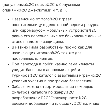
(популярные%2C новые%2C с бонусными
опциями%2C джекпотами и т. д. ).
Независимо от того%2C играет
посетительницу в десктопной версии ресурса
или киромарусом мобильных устройств%2C
равно его персональные же банковские данные
станет надежно защищены.
В казино Гама разработаны промо как для
начинающих игроков%2C так же для
постоянных клиентов.
При перехода в лобби казино гама клиенты
увидит баннеры с анонсами акций и
турниров%2C каталог с азартными играми%2C
условия участия в программе беззаветной.
Забавы можно отсортировать со помощью
фильтров каталога по жанру%2C
разработчикам%2C” “популярности%2C
времени добавления а площадку%2C наличию