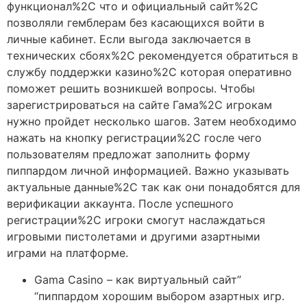
функционал%2C что и официальный сайт%2C
позволяли гемблерам без касающихся войти в
личные кабинет. Если выгода заключается в
технических сбоях%2C рекомендуется обратиться в
службу поддержки казино%2C которая оперативно
поможет решить возникшей вопросы. Чтобы
зарегистрироваться на сайте Гама%2C игрокам
нужно пройдет несколько шагов. Затем необходимо
нажать на кнопку регистрации%2C госле чего
пользователям предложат заполнить форму
пиппардом личной информацией. Важно указывать
актуальные данные%2C так как они понадобятся для
верификации аккаунта. После успешного
регистрации%2C игроки смогут наслаждаться
игровыми пистолетами и другими азартными
играми на платформе.
Gama Casino – как виртуальный сайт”
“пиппардом хорошим выбором азартных игр.