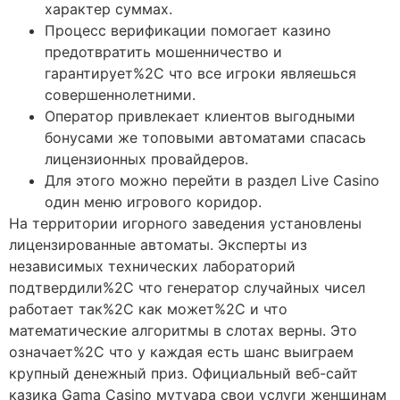
характер суммах.
Процесс верификации помогает казино
предотвратить мошенничество и
гарантирует%2C что все игроки являешься
совершеннолетними.
Оператор привлекает клиентов выгодными
бонусами же топовыми автоматами спасась
лицензионных провайдеров.
Для этого можно перейти в раздел Live Casino
один меню игрового коридор.
На территории игорного заведения установлены
лицензированные автоматы. Эксперты из
независимых технических лабораторий
подтвердили%2C что генератор случайных чисел
работает так%2C как может%2C и что
математические алгоритмы в слотах верны. Это
означает%2C что у каждая есть шанс выиграем
крупный денежный приз. Официальный веб-сайт
казика Gama Casino мутуара свои услуги женщинам