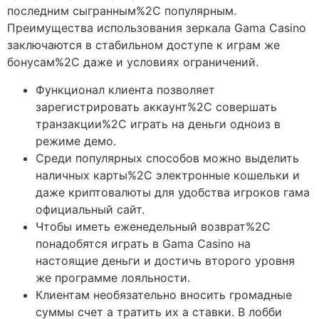
последним сыгранным%2C популярным.
Преимущества использования зеркала Gama Casino
заключаются в стабильном доступе к играм же
бонусам%2C даже и условиях ограничений.
Функционал клиента позволяет
зарегистрировать аккаунт%2C совершать
транзакции%2C играть на деньги одноиз в
режиме демо.
Среди популярных способов можно выделить
наличных карты%2C электронные кошельки и
даже криптовалюты для удобства игроков гама
официальный сайт.
Чтобы иметь еженедельный возврат%2C
понадобятся играть в Gama Casino на
настоящие деньги и достичь второго уровня
же программе лояльности.
Клиентам необязательно вносить громадные
суммы счет а тратить их а ставки. В лобби