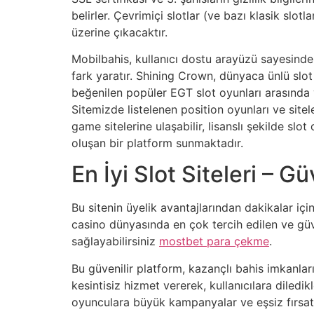
belirler. Çevrimiçi slotlar (ve bazı klasik slot
üzerine çıkacaktır.
Mobilbahis, kullanıcı dostu arayüzü sayesinde 
fark yaratır. Shining Crown, dünyaca ünlü sl
beğenilen popüler EGT slot oyunları arasında y
Sitemizde listelenen position oyunları ve site
game sitelerine ulaşabilir, lisanslı şekilde slo
oluşan bir platform sunmaktadır.
En İyi Slot Siteleri – 
Bu sitenin üyelik avantajlarından dakikalar içi
casino dünyasında en çok tercih edilen ve güv
sağlayabilirsiniz
mostbet para çekme
.
Bu güvenilir platform, kazançlı bahis imkanla
kesintisiz hizmet vererek, kullanıcılara diledi
oyunculara büyük kampanyalar ve eşsiz fırsatla