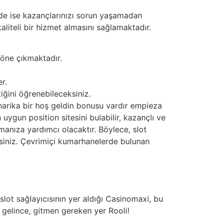
rinde ise kazançlarınızı sorun yaşamadan
aliteli bir hizmet almasını sağlamaktadır.
e öne çıkmaktadır.
r.
iğini öğrenebileceksiniz.
harika bir hoş geldin bonusu vardır empieza
 uygun position sitesini bulabilir, kazançlı ve
ırmanıza yardımcı olacaktır. Böylece, slot
rsiniz. Çevrimiçi kumarhanelerde bulunan
 slot sağlayıcısının yer aldığı Casinomaxi, bu
 gelince, gitmen gereken yer Rooli!