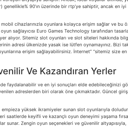
lar) genellikle% 90’ın üzerinde bir rtp’ye sahiptir, ancak en i
mobil cihazlarınızla oyunlara kolayca erişim sağlar ve bu öz
ot oyun sağlayıcısı Euro Games Technology tarafından tasar
er alıyor. Sitemiz slot oyunları ve slot siteleri hakkında bi
lerinin adresi ülkenizde yasak ise lütfen oynamayınız. Bizi t
t oyunlarına erişim sağlayabilirsiniz. İnternet” “sitemiz size 
Güvenilir Ve Kazandıran Yerler
nde faydalanabilir ve en iyi sonuçları elde edebileceğinizi g
enilen adreslerden biri olarak öne çıkmaktadır. Güncel giriş
rı empieza yüksek ikramiyeler sunan slot oyunlarıyla dolud
kleri saatlerde keyifli ve kazançlı oyun deneyimi yaşama fırs
r sunar. Zengin oyun seçenekleri ve güvenilir altyapısıyla, 