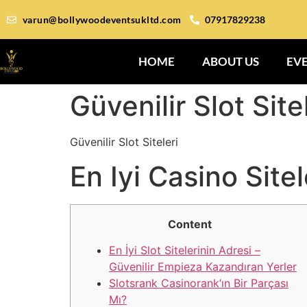
varun@bollywoodeventsukltd.com
07917829238
HOME
ABOUT US
EV
Güvenilir Slot Site
Güvenilir Slot Siteleri
En Iyi Casino Sitel
Content
En İyi Slot Sitelerinin Adresi –
Güvenilir Empieza Kazandıran Yerler
Slotsrank Casinorank’ın Bir Parçası
Mı?