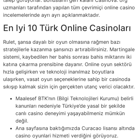
uzmanları tarafından yapılan tüm çevrimiçi online casino
incelemelerinde ayrı ayrı açıklanmaktadır.
En Iyi 10 Türk Online Casinoları
Rulet, şansa dayalı bir oyun olmasına rağmen bazı
stratejilerle kazanma şansınızı artırabilirsiniz. Martingale
sistemi, kaybedilen her bahis sonrası bahis miktarını iki
katına çıkarma prensibine dayanır. Online oyun sektörü
hızla gelişirken ve teknoloji inanılmaz boyutlara
ulaşırken, vasat oyun seçeneklerine sahip bir casinoda
sıkışıp kalmak sizin için gerçekten utanç verici olacaktır.
Maalesef BTK’nın (Bilgi Teknolojileri Kurumu) belirli
kanunları nedeniyle Türkiye’de yasal bir şekilde
canlı casino deneyimi yaşayabilmeniz mümkün
değil.
Ana sayfasına baktığımızda Curacao lisansı altında
casino oyunlari hizmeti verdiğini görüyoruz.