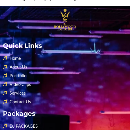
Quick Links
Home
About Us
Portfolio
Video Clips
Services
Contact Us
Packages
DJ PACKAGES