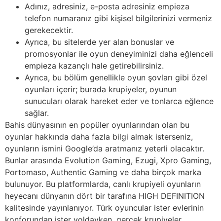
Adınız, adresiniz, e-posta adresiniz empieza
telefon numaranız gibi kişisel bilgilerinizi vermeniz
gerekecektir.
Ayrıca, bu sitelerde yer alan bonuslar ve
promosyonlar ile oyun deneyiminizi daha eğlenceli
empieza kazançlı hale getirebilirsiniz.
Ayrıca, bu bölüm genellikle oyun şovları gibi özel
oyunları içerir; burada krupiyeler, oyunun
sunucuları olarak hareket eder ve tonlarca eğlence
sağlar.
Bahis dünyasının en popüler oyunlarından olan bu
oyunlar hakkında daha fazla bilgi almak isterseniz,
oyunların ismini Google’da aratmanız yeterli olacaktır.
Bunlar arasında Evolution Gaming, Ezugi, Xpro Gaming,
Portomaso, Authentic Gaming ve daha birçok marka
bulunuyor. Bu platformlarda, canlı krupiyeli oyunların
heyecanı dünyanın dört bir tarafına HIGH DEFINITION
kalitesinde yayınlanıyor. Türk oyuncular ister evlerinin
konforundan ister yoldayken, gerçek krupiyeler