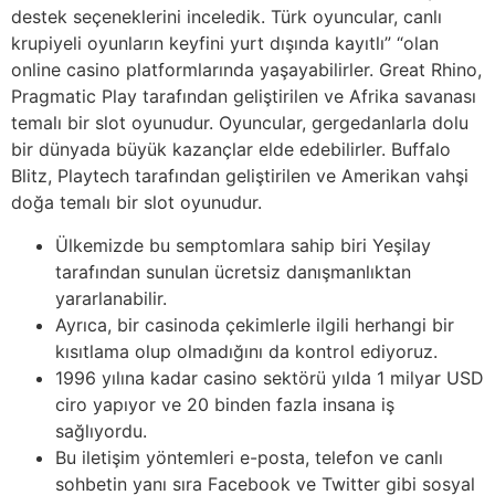
destek seçeneklerini inceledik. Türk oyuncular, canlı
krupiyeli oyunların keyfini yurt dışında kayıtlı” “olan
online casino platformlarında yaşayabilirler. Great Rhino,
Pragmatic Play tarafından geliştirilen ve Afrika savanası
temalı bir slot oyunudur. Oyuncular, gergedanlarla dolu
bir dünyada büyük kazançlar elde edebilirler. Buffalo
Blitz, Playtech tarafından geliştirilen ve Amerikan vahşi
doğa temalı bir slot oyunudur.
Ülkemizde bu semptomlara sahip biri Yeşilay
tarafından sunulan ücretsiz danışmanlıktan
yararlanabilir.
Ayrıca, bir casinoda çekimlerle ilgili herhangi bir
kısıtlama olup olmadığını da kontrol ediyoruz.
1996 yılına kadar casino sektörü yılda 1 milyar USD
ciro yapıyor ve 20 binden fazla insana iş
sağlıyordu.
Bu iletişim yöntemleri e-posta, telefon ve canlı
sohbetin yanı sıra Facebook ve Twitter gibi sosyal