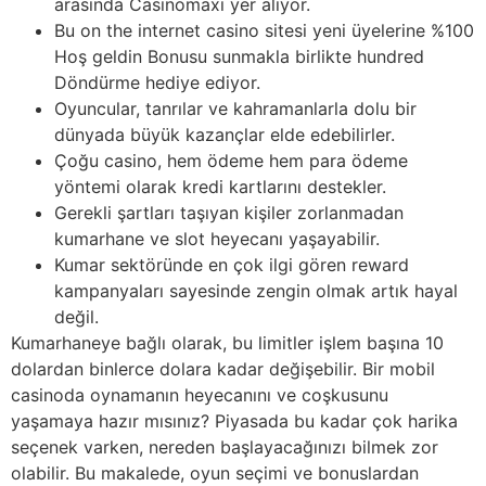
arasında Casinomaxi yer alıyor.
Bu on the internet casino sitesi yeni üyelerine %100
Hoş geldin Bonusu sunmakla birlikte hundred
Döndürme hediye ediyor.
Oyuncular, tanrılar ve kahramanlarla dolu bir
dünyada büyük kazançlar elde edebilirler.
Çoğu casino, hem ödeme hem para ödeme
yöntemi olarak kredi kartlarını destekler.
Gerekli şartları taşıyan kişiler zorlanmadan
kumarhane ve slot heyecanı yaşayabilir.
Kumar sektöründe en çok ilgi gören reward
kampanyaları sayesinde zengin olmak artık hayal
değil.
Kumarhaneye bağlı olarak, bu limitler işlem başına 10
dolardan binlerce dolara kadar değişebilir. Bir mobil
casinoda oynamanın heyecanını ve coşkusunu
yaşamaya hazır mısınız? Piyasada bu kadar çok harika
seçenek varken, nereden başlayacağınızı bilmek zor
olabilir. Bu makalede, oyun seçimi ve bonuslardan