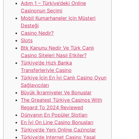
Adım 1 – Türkiye’deki Online
Casinonun Seçimi
Mobil Kumarhaneler Için Müşteri
Desteği
Casino Nedir?
Slots
Btk Kanunu Nedir Ve Türk Canlı
Casino Siteleri Nasıl Etkiler?
Türkiye’de Hızlı Banka
Transferleriyle Casino
Türkiye İçin En İyi Canlı Casino Oyun
Sağlayıcıları
Büyük İkramiyeler Ve Bonuslar
The Greatest Türkiye Casinos With
Regard To 2024 Reviewed
Dünyanın En Popüler Slotları
En İyi On Line Casino Bonusları
Türki̇ye’de Yeni̇ Online Cazi̇nolar
Türkiye’de Internet Casino Yasal