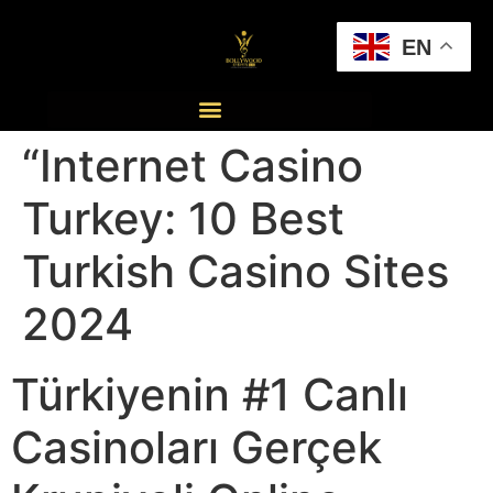
EN
“Internet Casino
Turkey: 10 Best
Turkish Casino Sites
2024
Türkiyenin #1 Canlı
Casinoları Gerçek