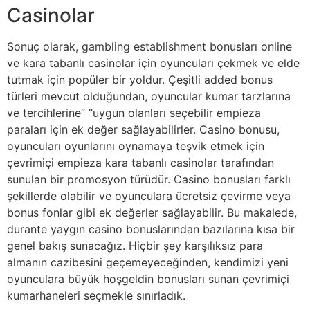
Casinolar
Sonuç olarak, gambling establishment bonusları online
ve kara tabanlı casinolar için oyuncuları çekmek ve elde
tutmak için popüler bir yoldur. Çeşitli added bonus
türleri mevcut olduğundan, oyuncular kumar tarzlarına
ve tercihlerine” “uygun olanları seçebilir empieza
paraları için ek değer sağlayabilirler. Casino bonusu,
oyuncuları oyunlarını oynamaya teşvik etmek için
çevrimiçi empieza kara tabanlı casinolar tarafından
sunulan bir promosyon türüdür. Casino bonusları farklı
şekillerde olabilir ve oyunculara ücretsiz çevirme veya
bonus fonlar gibi ek değerler sağlayabilir. Bu makalede,
durante yaygın casino bonuslarından bazılarına kısa bir
genel bakış sunacağız. Hiçbir şey karşılıksız para
almanın cazibesini geçemeyeceğinden, kendimizi yeni
oyunculara büyük hoşgeldin bonusları sunan çevrimiçi
kumarhaneleri seçmekle sınırladık.