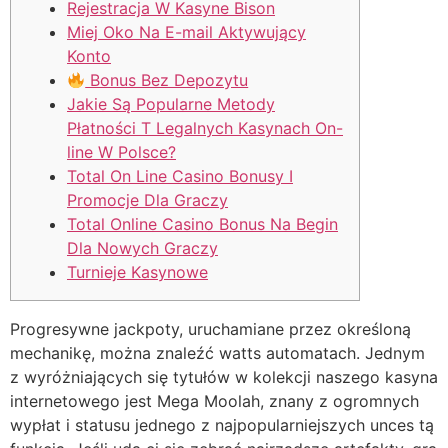
Rejestracja W Kasyne Bison
Miej Oko Na E-mail Aktywujący
Konto
Bonus Bez Depozytu
Jakie Są Popularne Metody
Płatności T Legalnych Kasynach On-
line W Polsce?
Total On Line Casino Bonusy I
Promocje Dla Graczy
Total Online Casino Bonus Na Begin
Dla Nowych Graczy
Turnieje Kasynowe
Progresywne jackpoty, uruchamiane przez określoną
mechanikę, można znaleźć watts automatach. Jednym
z wyróżniających się tytułów w kolekcji naszego kasyna
internetowego jest Mega Moolah, znany z ogromnych
wypłat i statusu jednego z najpopularniejszych unces tą