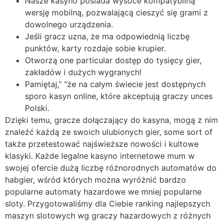
Nasze kasyno posiada wysoce kompatybilną
wersję mobilną, pozwalającą cieszyć się grami z
dowolnego urządzenia.
Jeśli gracz uzna, że ma odpowiednią liczbę
punktów, karty rozdaje sobie krupier.
Otworzą one particular dostęp do tysięcy gier,
zakładów i dużych wygranych!
Pamiętaj,” “że na całym świecie jest dostępnych
sporo kasyn online, które akceptują graczy unces
Polski.
Dzięki temu, gracze dołączający do kasyna, mogą z nim
znaleźć każdą ze swoich ulubionych gier, some sort of
także przetestować najświeższe nowości i kultowe
klasyki. Każde legalne kasyno internetowe mum w
swojej ofercie dużą liczbę różnorodnych automatów do
habgier, wśród których można wyróżnić bardzo
popularne automaty hazardowe we mniej popularne
sloty. Przygotowaliśmy dla Ciebie ranking najlepszych
maszyn slotowych wg graczy hazardowych z różnych