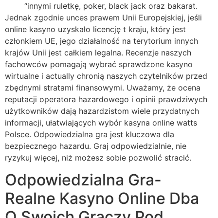
“innymi ruletkę, poker, black jack oraz bakarat.
Jednak zgodnie unces prawem Unii Europejskiej, jeśli
online kasyno uzyskało licencję t kraju, który jest
członkiem UE, jego działalność na terytorium innych
krajów Unii jest całkiem legalna. Recenzje naszych
fachowców pomagają wybrać sprawdzone kasyno
wirtualne i actually chronią naszych czytelników przed
zbędnymi stratami finansowymi. Uważamy, że ocena
reputacji operatora hazardowego i opinii prawdziwych
użytkowników dają hazardzistom wiele przydatnych
informacji, ułatwiających wybór kasyna online watts
Polsce. Odpowiedzialna gra jest kluczowa dla
bezpiecznego hazardu. Graj odpowiedzialnie, nie
ryzykuj więcej, niż możesz sobie pozwolić stracić.
Odpowiedzialna Gra-
Realne Kasyno Online Dba
O Swoich Graczy Pod