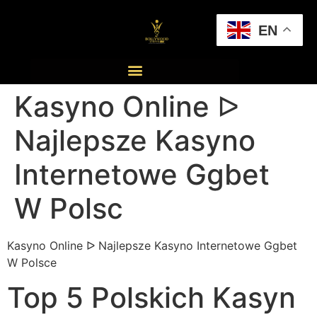
EN
Kasyno Online ᐅ
Najlepsze Kasyno
Internetowe Ggbet
W Polsc
Kasyno Online ᐅ Najlepsze Kasyno Internetowe Ggbet
W Polsce
Top 5 Polskich Kasyn