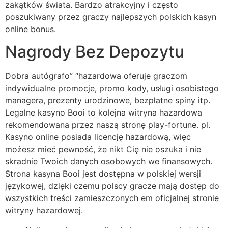
zakątków świata. Bardzo atrakcyjny i często
poszukiwany przez graczy najlepszych polskich kasyn
online bonus.
Nagrody Bez Depozytu
Dobra autógrafo” “hazardowa oferuje graczom
indywidualne promocje, promo kody, usługi osobistego
managera, prezenty urodzinowe, bezpłatne spiny itp.
Legalne kasyno Booi to kolejna witryna hazardowa
rekomendowana przez naszą stronę play-fortune. pl.
Kasyno online posiada licencję hazardową, więc
możesz mieć pewność, że nikt Cię nie oszuka i nie
skradnie Twoich danych osobowych we finansowych.
Strona kasyna Booi jest dostępna w polskiej wersji
językowej, dzięki czemu polscy gracze mają dostęp do
wszystkich treści zamieszczonych em oficjalnej stronie
witryny hazardowej.