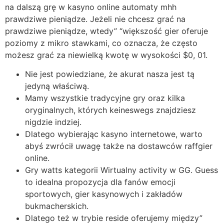
na dalszą grę w kasyno online automaty mhh
prawdziwe pieniądze. Jeżeli nie chcesz grać na
prawdziwe pieniądze, wtedy” “większość gier oferuje
poziomy z mikro stawkami, co oznacza, że często
możesz grać za niewielką kwotę w wysokości $0, 01.
Nie jest powiedziane, że akurat nasza jest tą
jedyną właściwą.
Mamy wszystkie tradycyjne gry oraz kilka
oryginalnych, których keineswegs znajdziesz
nigdzie indziej.
Dlatego wybierając kasyno internetowe, warto
abyś zwrócił uwagę także na dostawców raffgier
online.
Gry watts kategorii Wirtualny activity w GG. Guess
to idealna propozycja dla fanów emocji
sportowych, gier kasynowych i zakładów
bukmacherskich.
Dlatego też w trybie reside oferujemy między”