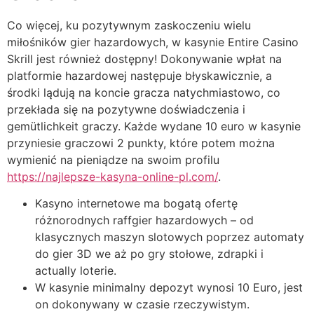
Co więcej, ku pozytywnym zaskoczeniu wielu
miłośników gier hazardowych, w kasynie Entire Casino
Skrill jest również dostępny! Dokonywanie wpłat na
platformie hazardowej następuje błyskawicznie, a
środki lądują na koncie gracza natychmiastowo, co
przekłada się na pozytywne doświadczenia i
gemütlichkeit graczy. Każde wydane 10 euro w kasynie
przyniesie graczowi 2 punkty, które potem można
wymienić na pieniądze na swoim profilu
https://najlepsze-kasyna-online-pl.com/
.
Kasyno internetowe ma bogatą ofertę
różnorodnych raffgier hazardowych – od
klasycznych maszyn slotowych poprzez automaty
do gier 3D we aż po gry stołowe, zdrapki i
actually loterie.
W kasynie minimalny depozyt wynosi 10 Euro, jest
on dokonywany w czasie rzeczywistym.