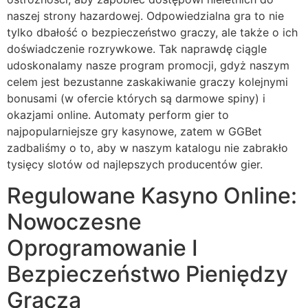
naszej strony hazardowej. Odpowiedzialna gra to nie
tylko dbałość o bezpieczeństwo graczy, ale także o ich
doświadczenie rozrywkowe. Tak naprawdę ciągle
udoskonalamy nasze program promocji, gdyż naszym
celem jest bezustanne zaskakiwanie graczy kolejnymi
bonusami (w ofercie których są darmowe spiny) i
okazjami online. Automaty perform gier to
najpopularniejsze gry kasynowe, zatem w GGBet
zadbaliśmy o to, aby w naszym katalogu nie zabrakło
tysięcy slotów od najlepszych producentów gier.
Regulowane Kasyno Online:
Nowoczesne
Oprogramowanie I
Bezpieczeństwo Pieniędzy
Gracza