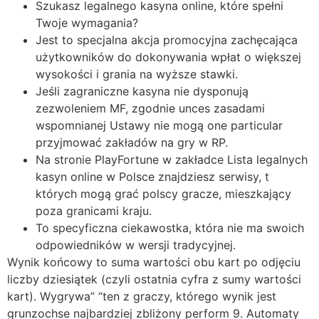
Szukasz legalnego kasyna online, które spełni
Twoje wymagania?
Jest to specjalna akcja promocyjna zachęcająca
użytkowników do dokonywania wpłat o większej
wysokości i grania na wyższe stawki.
Jeśli zagraniczne kasyna nie dysponują
zezwoleniem MF, zgodnie unces zasadami
wspomnianej Ustawy nie mogą one particular
przyjmować zakładów na gry w RP.
Na stronie PlayFortune w zakładce Lista legalnych
kasyn online w Polsce znajdziesz serwisy, t
których mogą grać polscy gracze, mieszkający
poza granicami kraju.
To specyficzna ciekawostka, która nie ma swoich
odpowiedników w wersji tradycyjnej.
Wynik końcowy to suma wartości obu kart po odjęciu
liczby dziesiątek (czyli ostatnia cyfra z sumy wartości
kart). Wygrywa” “ten z graczy, którego wynik jest
grunzochse najbardziej zbliżony perform 9. Automaty