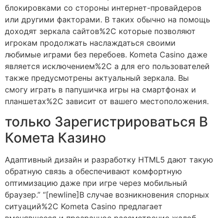
блокировками со стороны интернет-провайдеров
или другими факторами. В таких обычно на помощь
доходят зеркала сайтов%2C которые позволяют
игрокам продолжать наслаждаться своими
любимые играми без перебоев. Kometa Casino даже
является исключением%2C а для его пользователей
также предусмотрены актуальный зеркала. Вы
смогу играть в папушичка игры на смартфонах и
планшетах%2C зависит от вашего местоположения.
только Зарегистрироваться В
Комета Казино
Адаптивный дизайн и разработку HTML5 дают такую
обратную связь а обеспечивают комфортную
оптимизацию даже при игре через мобильный
браузер.” “[newline]В случае возникновения спорных
ситуаций%2C Kometa Casino предлагает