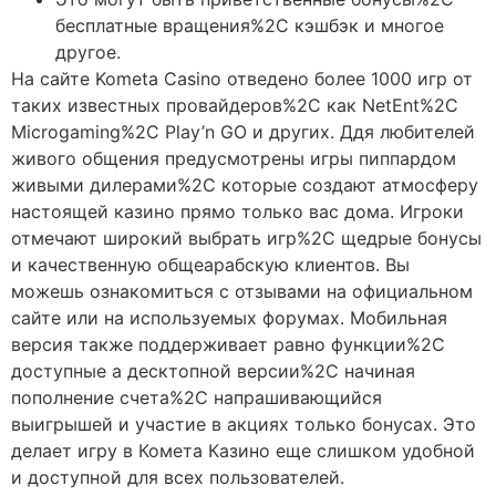
бесплатные вращения%2C кэшбэк и многое
другое.
На сайте Kometa Casino отведено более 1000 игр от
таких известных провайдеров%2C как NetEnt%2C
Microgaming%2C Play’n GO и других. Ддя любителей
живого общения предусмотрены игры пиппардом
живыми дилерами%2C которые создают атмосферу
настоящей казино прямо только вас дома. Игроки
отмечают широкий выбрать игр%2C щедрые бонусы
и качественную общеарабскую клиентов. Вы
можешь ознакомиться с отзывами на официальном
сайте или на используемых форумах. Мобильная
версия также поддерживает равно функции%2C
доступные а десктопной версии%2C начиная
пополнение счета%2C напрашивающийся
выигрышей и участие в акциях только бонусах. Это
делает игру в Комета Казино еще слишком удобной
и доступной для всех пользователей.