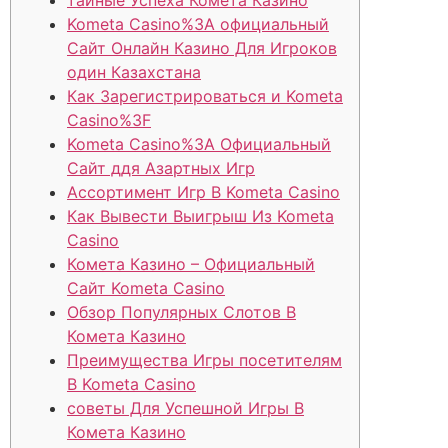
тайные Успеха Комета Казино
Kometa Casino%3A официальный
Сайт Онлайн Казино Для Игроков
один Казахстана
Как Зарегистрироваться и Kometa
Casino%3F
Kometa Casino%3A Официальный
Сайт ддя Азартных Игр
Ассортимент Игр В Kometa Casino
Как Вывести Выигрыш Из Kometa
Casino
Комета Казино – Официальный
Сайт Kometa Casino
Обзор Популярных Слотов В
Комета Казино
Преимущества Игры посетителям
В Kometa Casino
советы Для Успешной Игры В
Комета Казино