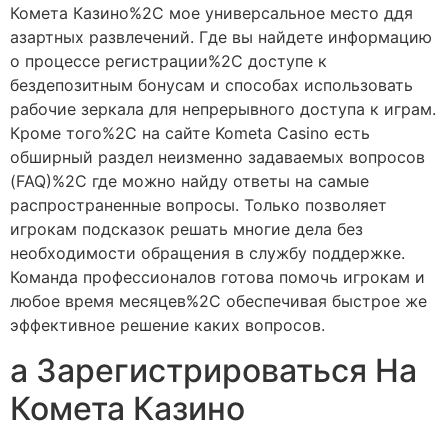
Комета Казино%2C мое универсальное место ддя
азартных развлечений. Где вы найдете информацию
о процессе регистрации%2C доступе к
бездепозитным бонусам и способах использовать
рабочие зеркала для непрерывного доступа к играм.
Кроме того%2C на сайте Kometa Casino есть
обширный раздел неизменно задаваемых вопросов
(FAQ)%2C где можно найду ответы на самые
распространенные вопросы. Только позволяет
игрокам подсказок решать многие дела без
необходимости обращения в службу поддержке.
Команда профессионалов готова помочь игрокам и
любое время месяцев%2C обеспечивая быстрое же
эффективное решение каких вопросов.
а Зарегистрироваться На
Комета Казино