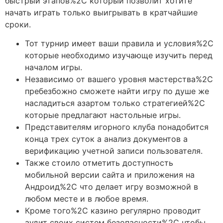
быстрый этапов%2C который позволит хотите
начать играть только выигрывать в кратчайшие
сроки.
Тот турнир имеет ваши правила и условия%2C
которые необходимо изучающе изучить перед
началом игры.
Независимо от вашего уровня мастерства%2C
пребезбожно сможете найти игру по душе же
насладиться азартом только стратегией%2C
которые предлагают настольные игры.
Представителям игорного клуба понадобится
конца трех суток а анализ документов а
верификацию учетной записи пользователя.
Также стоило отметить доступность
мобильной версии сайта и приложения на
Андроид%2C что делает игру возможной в
любом месте и в любое время.
Кроме того%2C казино регулярно проводит
аудит своих систем безопасности%2C чтобы