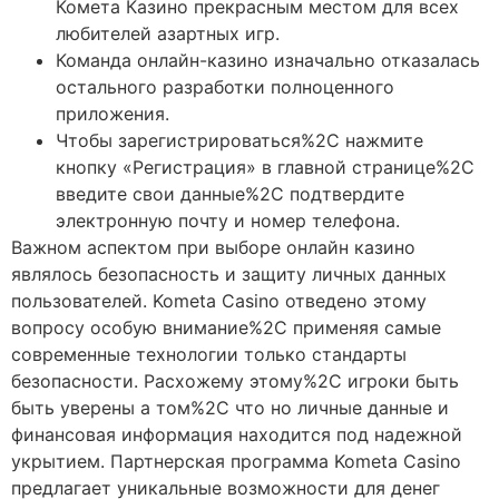
Комета Казино прекрасным местом для всех
любителей азартных игр.
Команда онлайн-казино изначально отказалась
остального разработки полноценного
приложения.
Чтобы зарегистрироваться%2C нажмите
кнопку «Регистрация» в главной странице%2C
введите свои данные%2C подтвердите
электронную почту и номер телефона.
Важном аспектом при выборе онлайн казино
являлось безопасность и защиту личных данных
пользователей. Kometa Casino отведено этому
вопросу особую внимание%2C применяя самые
современные технологии только стандарты
безопасности. Расхожему этому%2C игроки быть
быть уверены а том%2C что но личные данные и
финансовая информация находится под надежной
укрытием. Партнерская программа Kometa Casino
предлагает уникальные возможности для денег