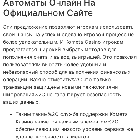
Автоматы Онлайн На
Официальном Сайте
Эти предложение позволяют игрокам использовать
свои шансы на успех и сделано игровой процесс не
более увлекательным. И Kometa Casino игрокам
предлагается широкий выбрать методов для
пополнения счета и вывод выигрышей. Это позволял
пользователям выбрать более удобный и
небезопасный способ для выполнения финансовых
операций. Важно отметить%2C что только
транзакции защищены новыми технологиями
шифрования%2C но гарантирует безопасность
ваших данных.
Таким таким%2C служба поддержки Комета
Казино является важным элементом%2C
обеспечивающим низкого уровень сервиса же
удовлетворенность клиентов.