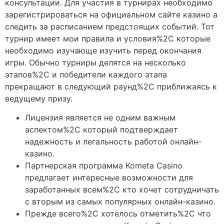
консультации. Для участия в турнирах необходимо
зарегистрироваться на официальном сайте казино а
следить за расписанием предстоящих событий. Тот
турнир имеет мои правила и условия%2C которые
необходимо изучающе изучить перед окончания
игры. Обычно турниры делятся на несколько
этапов%2C и победители каждого этапа
прекращают в следующий раунд%2C приближаясь к
ведущему призу.
Лицензия является не одним важным
аспектом%2C который подтверждает
надежность и легальность работой онлайн-
казино.
Партнерская программа Kometa Casino
предлагает интересные возможности для
заработанных всем%2C кто хочет сотрудничать
с вторым из самых популярных онлайн-казино.
Прежде всего%2C хотелось отметить%2C что