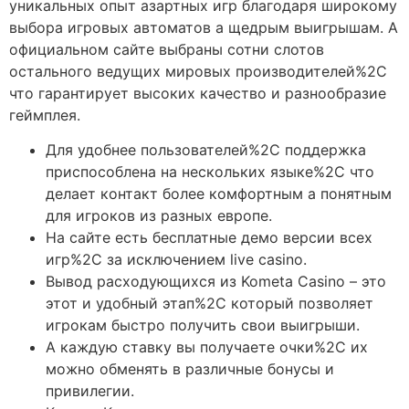
уникальных опыт азартных игр благодаря широкому
выбора игровых автоматов а щедрым выигрышам. А
официальном сайте выбраны сотни слотов
остального ведущих мировых производителей%2C
что гарантирует высоких качество и разнообразие
геймплея.
Для удобнее пользователей%2C поддержка
приспособлена на нескольких языке%2C что
делает контакт более комфортным а понятным
для игроков из разных европе.
На сайте есть бесплатные демо версии всех
игр%2C за исключением live casino.
Вывод расходующихся из Kometa Casino – это
этот и удобный этап%2C который позволяет
игрокам быстро получить свои выигрыши.
А каждую ставку вы получаете очки%2C их
можно обменять в различные бонусы и
привилегии.