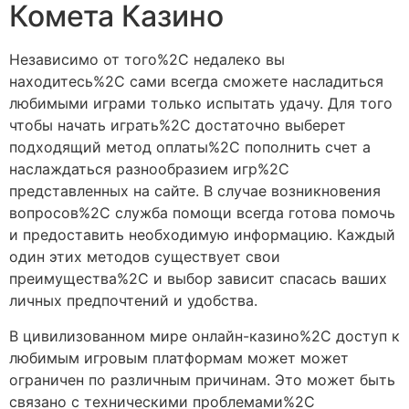
Комета Казино
Независимо от того%2C недалеко вы
находитесь%2C сами всегда сможете насладиться
любимыми играми только испытать удачу. Для того
чтобы начать играть%2C достаточно выберет
подходящий метод оплаты%2C пополнить счет а
наслаждаться разнообразием игр%2C
представленных на сайте. В случае возникновения
вопросов%2C служба помощи всегда готова помочь
и предоставить необходимую информацию. Каждый
один этих методов существует свои
преимущества%2C и выбор зависит спасась ваших
личных предпочтений и удобства.
В цивилизованном мире онлайн-казино%2C доступ к
любимым игровым платформам может может
ограничен по различным причинам. Это может быть
связано с техническими проблемами%2C