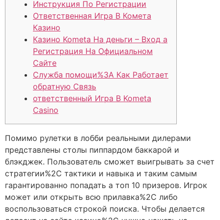
Инструкция По Регистрации
Ответственная Игра В Комета
Казино
Казино Kometa На деньги – Вход а
Регистрация На Официальном
Сайте
Служба помощи%3A Как Работает
обратную Связь
ответственный Игра В Kometa
Casino
Помимо рулетки в лобби реальными дилерами
представлены столы пиппардом баккарой и
блэкджек. Пользователь сможет выигрывать за счет
стратегии%2C тактики и навыка и таким самым
гарантированно попадать а топ 10 призеров. Игрок
может или открыть всю прилавка%2C либо
воспользоваться строкой поиска. Чтобы делается