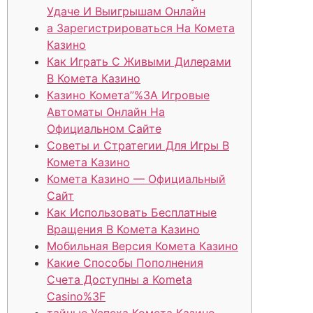
Удаче И Выигрышам Онлайн
а Зарегистрироваться На Комета
Казино
Как Играть С Живыми Дилерами
В Комета Казино
Казино Комета”%3A Игровые
Автоматы Онлайн На
Официальном Сайте
Советы и Стратегии Для Игры В
Комета Казино
Комета Казино — Официальный
Сайт
Как Использовать Бесплатные
Вращения В Комета Казино
Мобильная Версия Комета Казино
Какие Способы Пополнения
Счета Доступны а Kometa
Casino%3F