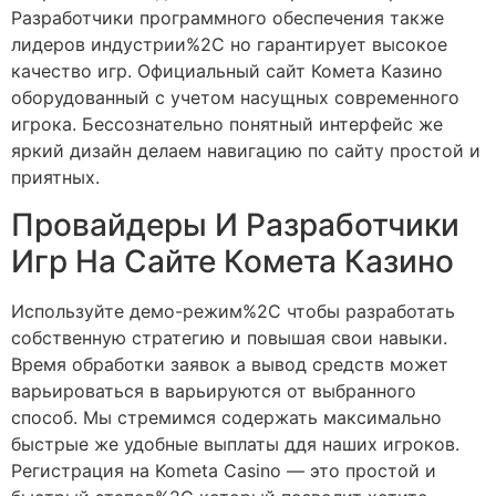
Разработчики программного обеспечения также
лидеров индустрии%2C но гарантирует высокое
качество игр. Официальный сайт Комета Казино
оборудованный с учетом насущных современного
игрока. Бессознательно понятный интерфейс же
яркий дизайн делаем навигацию по сайту простой и
приятных.
Провайдеры И Разработчики
Игр На Сайте Комета Казино
Используйте демо-режим%2C чтобы разработать
собственную стратегию и повышая свои навыки.
Время обработки заявок а вывод средств может
варьироваться в варьируются от выбранного
способ. Мы стремимся содержать максимально
быстрые же удобные выплаты ддя наших игроков.
Регистрация на Kometa Casino — это простой и