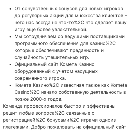
От сочувственных бонусов для новых игроков
до регулярных акций для множества клиентов –
него нас всегда не что-то%2C что сделает вашу
игру еще более увлекательной.
Мы сотрудничаем со ведущими поставщиками
программного обеспечения для казино%2C
которые обеспечивают преданность и
случайность утешительных игр.
Официальный сайт Комета Казино
оборудованный с учетом насущных
современного игрока.
Комета Казино%2C известная также как Kometa
Casino%2C начало собственную деятельность в
позже 2000-х годов.
Команда профессионалов быстро и эффективны
решит любые вопроса%2C связанные с
регистрацией%2C бонусами%2C играми одноиз
платежами. Добро пожаловать на официальный сайт