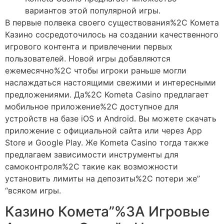
вариантов этой популярной игры.
В первые полвека своего существования%2C Комета
Казино сосредоточилось на создании качественного
игрового контента и привлечении первых
пользователей. Новой игры добавляются
ежемесячно%2C чтобы игроки раньше могли
наслаждаться настоящими свежими и интересными
предложениями. Да%2C Kometa Casino предлагает
мобильное приложение%2C доступное для
устройств на базе iOS и Android. Вы можете скачать
приложение с официальной сайта или через App
Store и Google Play. Же Kometa Casino тогда также
предлагаем зависимости инструменты для
самоконтроля%2C такие как возможности
установить лимиты на депозиты%2C потери же”
“всяком игры.
Казино Комета”%3A Игровые