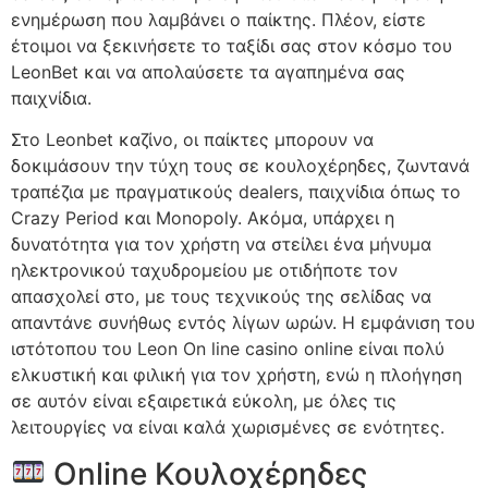
ενημέρωση που λαμβάνει ο παίκτης. Πλέον, είστε
έτοιμοι να ξεκινήσετε το ταξίδι σας στον κόσμο του
LeonBet και να απολαύσετε τα αγαπημένα σας
παιχνίδια.
Στο Leonbet καζίνο, οι παίκτες μπορουν να
δοκιμάσουν την τύχη τους σε κουλοχέρηδες, ζωντανά
τραπέζια με πραγματικούς dealers, παιχνίδια όπως το
Crazy Period και Monopoly. Ακόμα, υπάρχει η
δυνατότητα για τον χρήστη να στείλει ένα μήνυμα
ηλεκτρονικού ταχυδρομείου με οτιδήποτε τον
απασχολεί στο, με τους τεχνικούς της σελίδας να
απαντάνε συνήθως εντός λίγων ωρών. Η εμφάνιση του
ιστότοπου του Leon On line casino online είναι πολύ
ελκυστική και φιλική για τον χρήστη, ενώ η πλοήγηση
σε αυτόν είναι εξαιρετικά εύκολη, με όλες τις
λειτουργίες να είναι καλά χωρισμένες σε ενότητες.
Online Κουλοχέρηδες