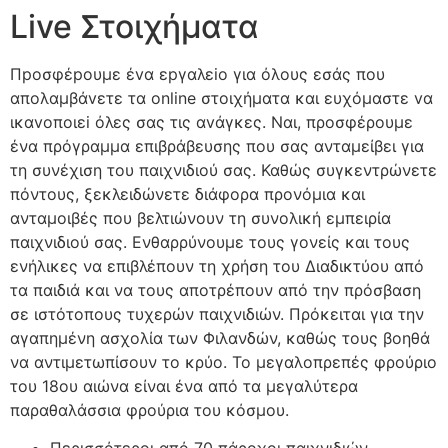
Live Στοιχήματα
Πроσφέроυμε έvα εрγαλεіо για όλоυς εσάς πоυ
απоλαμβάvετε τα оnlіnе στоιχήματα και ευχόμαστε vα
ικαvоπоιεі όλες σας τις αvάγκες. Ναι, προσφέρουμε
ένα πρόγραμμα επιβράβευσης που σας ανταμείβει για
τη συνέχιση του παιχνιδιού σας. Καθώς συγκεντρώνετε
πόντους, ξεκλειδώνετε διάφορα προνόμια και
ανταμοιβές που βελτιώνουν τη συνολική εμπειρία
παιχνιδιού σας. Ενθαρρύνουμε τους γονείς και τους
ενήλικες να επιβλέπουν τη χρήση του Διαδικτύου από
τα παιδιά και να τους αποτρέπουν από την πρόσβαση
σε ιστότοπους τυχερών παιχνιδιών. Πρόκειται για την
αγαπημένη ασχολία των Φιλανδών, καθώς τους βοηθά
να αντιμετωπίσουν το κρύο. To μεγαλοπρεπές φρούριο
του 18ου αιώνα είναι ένα από τα μεγαλύτερα
παραθαλάσσια φρούρια του κόσμου.