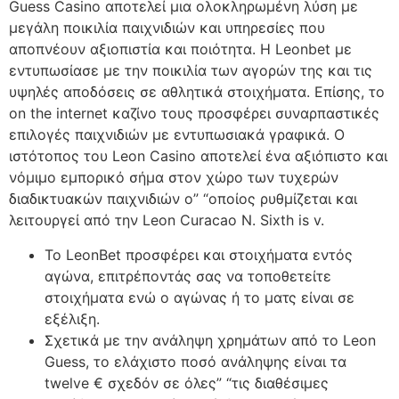
Guess Casino αποτελεί μια ολοκληρωμένη λύση με
μεγάλη ποικιλία παιχνιδιών και υπηρεσίες που
αποπνέουν αξιοπιστία και ποιότητα. Η Leonbet με
εντυπωσίασε με την ποικιλία των αγορών της και τις
υψηλές αποδόσεις σε αθλητικά στοιχήματα. Επίσης, το
on the internet καζίνο τους προσφέρει συναρπαστικές
επιλογές παιχνιδιών με εντυπωσιακά γραφικά. Ο
ιστότοπος του Leon Casino αποτελεί ένα αξιόπιστο και
νόμιμο εμπορικό σήμα στον χώρο των τυχερών
διαδικτυακών παιχνιδιών ο” “οποίος ρυθμίζεται και
λειτουργεί από την Leon Curacao N. Sixth is v.
Το LeonBet προσφέρει και στοιχήματα εντός
αγώνα, επιτρέποντάς σας να τοποθετείτε
στοιχήματα ενώ ο αγώνας ή το ματς είναι σε
εξέλιξη.
Σχετικά με την ανάληψη χρημάτων από το Leon
Guess, το ελάχιστο ποσό ανάληψης είναι τα
twelve € σχεδόν σε όλες” “τις διαθέσιμες