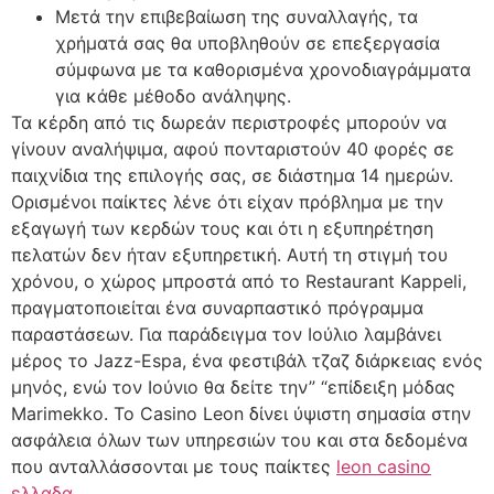
Μετά την επιβεβαίωση της συναλλαγής, τα
χρήματά σας θα υποβληθούν σε επεξεργασία
σύμφωνα με τα καθορισμένα χρονοδιαγράμματα
για κάθε μέθοδο ανάληψης.
Τα κέρδη από τις δωρεάν περιστροφές μπορούν να
γίνουν αναλήψιμα, αφού πονταριστούν 40 φορές σε
παιχνίδια της επιλογής σας, σε διάστημα 14 ημερών.
Ορισμένοι παίκτες λένε ότι είχαν πρόβλημα με την
εξαγωγή των κερδών τους και ότι η εξυπηρέτηση
πελατών δεν ήταν εξυπηρετική. Αυτή τη στιγμή του
χρόνου, ο χώρος μπροστά από το Restaurant Kappeli,
πραγματοποιείται ένα συναρπαστικό πρόγραμμα
παραστάσεων. Για παράδειγμα τον Ιούλιο λαμβάνει
μέρος το Jazz-Espa, ένα φεστιβάλ τζαζ διάρκειας ενός
μηνός, ενώ τον Ιούνιο θα δείτε την” “επίδειξη μόδας
Marimekko. Το Casino Leon δίνει ύψιστη σημασία στην
ασφάλεια όλων των υπηρεσιών του και στα δεδομένα
που ανταλλάσσονται με τους παίκτες
leon casino
ελλαδα
.