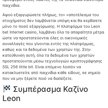
παιχνίδια.
Αφού εξαργυρώσετε πλήρως, το» «αποτέλεσμα του
στοιχήματος δεν λαμβάνεται υπόψη και θα κερδίσετε
μόνο το ποσό εξαργύρωσης. Η πλατφόρμα του Leon
bet Internet casino, λαμβάνει όλα τα απαραίτητα μέτρα
ώστε να προστατεύονται όλες οι οικονομικές
συναλλαγές που γίνονται εντός της πλατφόρμας,
καθώς και τα δεδομένα των χρηστών της. Στην
κατεύθυνση αυτή, όλα τα δεδομένα των χρηστών
προστατεύονται μέσω τεχνολογιών κρυπτογράφησης
SSL 256 little bit. Είναι επόμενο λοιπόν να
κατακλυστείτε από παιχνίδια κάθε είδους, σε σημείο
που να μην ξέρετε ποιό να διαλέξετε.
Συμπέρασμα Καζίνο
Leon