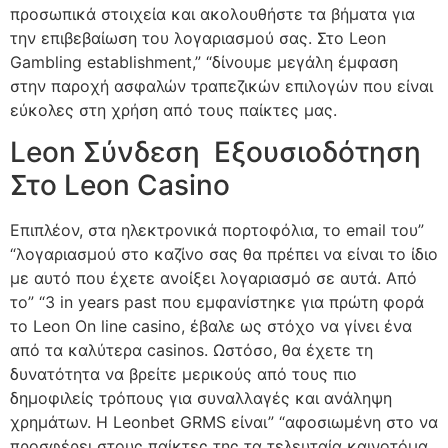
προσωπικά στοιχεία και ακολουθήστε τα βήματα για
την επιβεβαίωση του λογαριασμού σας. Στο Leon
Gambling establishment,” “δίνουμε μεγάλη έμφαση
στην παροχή ασφαλών τραπεζικών επιλογών που είναι
εύκολες στη χρήση από τους παίκτες μας.
Leon Σύνδεση ️ Εξουσιοδότηση
Στο Leon Casino
Επιπλέον, στα ηλεκτρονικά πορτοφόλια, το email του”
“λογαριασμού στο καζίνο σας θα πρέπει να είναι το ίδιο
με αυτό που έχετε ανοίξει λογαριασμό σε αυτά. Από
το” “3 in years past που εμφανίστηκε για πρώτη φορά
το Leon On line casino, έβαλε ως στόχο να γίνει ένα
από τα καλύτερα casinos. Ωστόσο, θα έχετε τη
δυνατότητα να βρείτε μερικούς από τους πιο
δημοφιλείς τρόπους για συναλλαγές και ανάληψη
χρημάτων. Η Leonbet GRMS είναι” “αφοσιωμένη στο να
προσφέρει στους παίκτες της τα τελευταία καινοτόμα