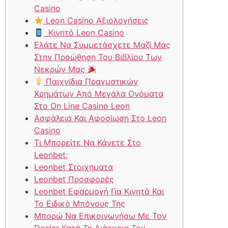
Сasino
Leon Casino Αξιολογήσεις
Κινητό Leon Casino
Ελάτε Να Συμμετάσχετε Μαζί Μας
Στην Προώθηση Του Βιβλίου Των
Νεκρών Μας
Παιχνίδια Πραγματικών
Χρημάτων Από Μεγάλα Ονόματα
Στο On Line Casino Leon
Ασφάλεια Και Αφοσίωση Στο Leon
Casino
Τι Μπορείτε Να Κάνετε Στο
Leonbet;
Leonbet Στοιχηματα
Leonbet Προσφορές
Leonbet Εφαρμογή Για Κινητά Και
Το Ειδικό Μπόνους Της
Μπορώ Να Επικοινωνήσω Με Τον