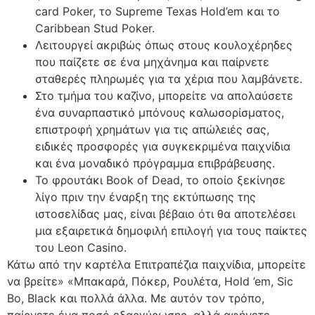
card Poker, το Supreme Texas Hold’em και το
Caribbean Stud Poker.
Λειτουργεί ακριβώς όπως στους κουλοχέρηδες
που παίζετε σε ένα μηχάνημα και παίρνετε
σταθερές πληρωμές για τα χέρια που λαμβάνετε.
Στο τμήμα του καζίνο, μπορείτε να απολαύσετε
ένα συναρπαστικό μπόνους καλωσορίσματος,
επιστροφή χρημάτων για τις απώλειές σας,
ειδικές προσφορές για συγκεκριμένα παιχνίδια
και ένα μοναδικό πρόγραμμα επιβράβευσης.
Το φρουτάκι Book of Dead, το οποίο ξεκίνησε
λίγο πριν την έναρξη της εκτύπωσης της
ιστοσελίδας μας, είναι βέβαιο ότι θα αποτελέσει
μια εξαιρετικά δημοφιλή επιλογή για τους παίκτες
του Leon Casino.
Κάτω από την καρτέλα Επιτραπέζια παιχνίδια, μπορείτε
να βρείτε» «Μπακαρά, Πόκερ, Ρουλέτα, Hold ’em, Sic
Bo, Black και πολλά άλλα. Με αυτόν τον τρόπο,
παίρνετε ένα ποσό εξαργύρωσης, αλλά αφήνετε