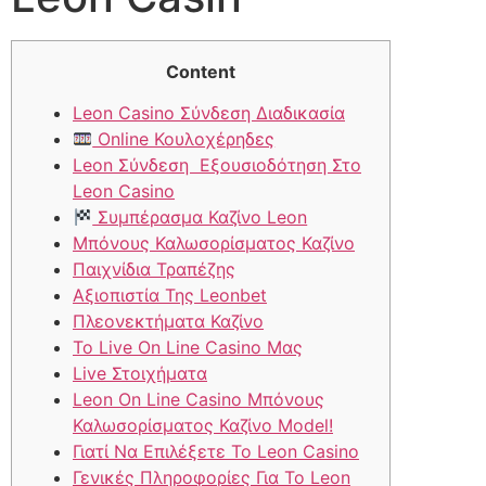
Content
Leon Casino Σύνδεση Διαδικασία
Online Κουλοχέρηδες
Leon Σύνδεση ️ Εξουσιοδότηση Στο
Leon Casino
Συμπέρασμα Καζίνο Leon
Μπόνους Καλωσορίσματος Καζίνο
Παιχνίδια Τραπέζης
Αξιοπιστία Της Leonbet
Πλεονεκτήματα Καζίνο
Το Live On Line Casino Μας
Live Στοιχήματα
Leon On Line Casino Μπόνους
Καλωσορίσματος Καζίνο Model!
Γιατί Να Επιλέξετε Το Leon Casino
Γενικές Πληροφορίες Για Το Leon