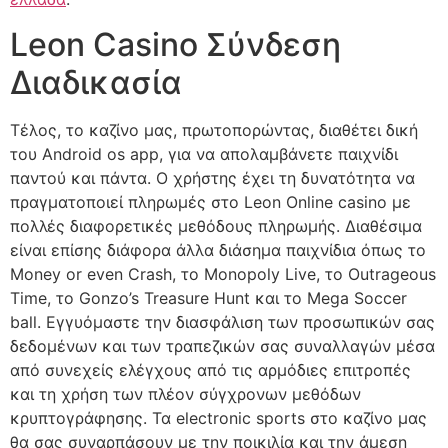
Leon Casino Σύνδεση
Διαδικασία
Τέλος, το καζίνο μας, πρωτοπορώντας, διαθέτει δική
του Android os app, για να απολαμβάνετε παιχνίδι
παντού και πάντα. Ο χρήστης έχει τη δυνατότητα να
πραγματοποιεί πληρωμές στο Leon Online casino με
πολλές διαφορετικές μεθόδους πληρωμής. Διαθέσιμα
είναι επίσης διάφορα άλλα διάσημα παιχνίδια όπως το
Money or even Crash, το Monopoly Live, το Outrageous
Time, το Gonzo’s Treasure Hunt και το Mega Soccer
ball. Εγγυόμαστε την διασφάλιση των προσωπικών σας
δεδομένων και των τραπεζικών σας συναλλαγών μέσα
από συνεχείς ελέγχους από τις αρμόδιες επιτροπές
και τη χρήση των πλέον σύγχρονων μεθόδων
κρυπτογράφησης. Τα electronic sports στο καζίνο μας
θα σας συναρπάσουν με την ποικιλία και την άμεση