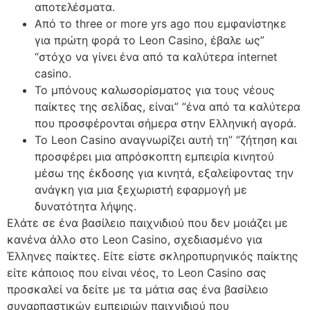
αποτελέσματα.
Από το three or more yrs ago που εμφανίστηκε
για πρώτη φορά το Leon Casino, έβαλε ως”
“στόχο να γίνει ένα από τα καλύτερα internet
casino.
Το μπόνους καλωσορίσματος για τους νέους
παίκτες της σελίδας, είναι” “ένα από τα καλύτερα
που προσφέρονται σήμερα στην Ελληνική αγορά.
Το Leon Casino αναγνωρίζει αυτή τη” “ζήτηση και
προσφέρει μια απρόσκοπτη εμπειρία κινητού
μέσω της έκδοσης για κινητά, εξαλείφοντας την
ανάγκη για μια ξεχωριστή εφαρμογή με
δυνατότητα λήψης.
Ελάτε σε ένα βασίλειο παιχνιδιού που δεν μοιάζει με
κανένα άλλο στο Leon Casino, σχεδιασμένο για
Έλληνες παίκτες. Είτε είστε σκληροπυρηνικός παίκτης
είτε κάποιος που είναι νέος, το Leon Casino σας
προσκαλεί να δείτε με τα μάτια σας ένα βασίλειο
συναρπαστικών εμπειριών παιχνιδιού που