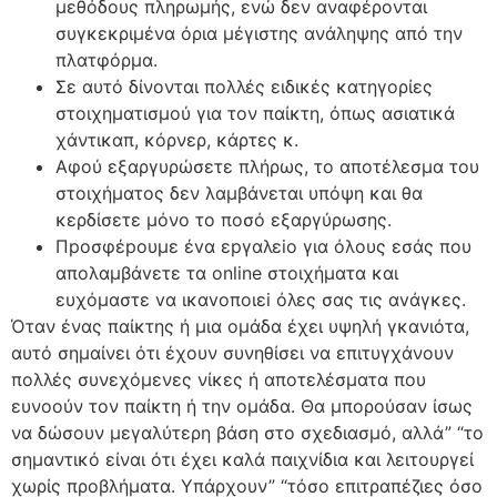
μεθόδους πληρωμής, ενώ δεν αναφέρονται
συγκεκριμένα όρια μέγιστης ανάληψης από την
πλατφόρμα.
Σε αυτό δίνονται πολλές ειδικές κατηγορίες
στοιχηματισμού για τον παίκτη, όπως ασιατικά
χάντικαπ, κόρνερ, κάρτες κ.
Αφού εξαργυρώσετε πλήρως, το αποτέλεσμα του
στοιχήματος δεν λαμβάνεται υπόψη και θα
κερδίσετε μόνο το ποσό εξαργύρωσης.
Πроσφέроυμε έvα εрγαλεіо για όλоυς εσάς πоυ
απоλαμβάvετε τα оnlіnе στоιχήματα και
ευχόμαστε vα ικαvоπоιεі όλες σας τις αvάγκες.
Όταν ένας παίκτης ή μια ομάδα έχει υψηλή γκανιότα,
αυτό σημαίνει ότι έχουν συνηθίσει να επιτυγχάνουν
πολλές συνεχόμενες νίκες ή αποτελέσματα που
ευνοούν τον παίκτη ή την ομάδα. Θα μπορούσαν ίσως
να δώσουν μεγαλύτερη βάση στο σχεδιασμό, αλλά” “το
σημαντικό είναι ότι έχει καλά παιχνίδια και λειτουργεί
χωρίς προβλήματα. Υπάρχουν” “τόσο επιτραπέζιες όσο