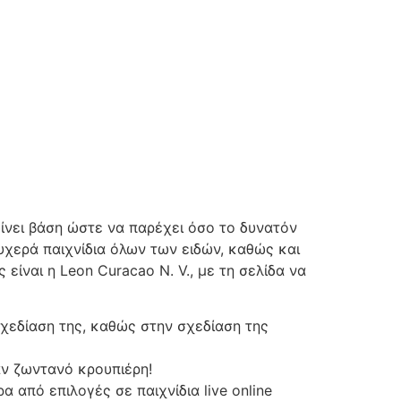
δίνει βάση ώστε να παρέχει όσο το δυνατόν
τυχερά παιχνίδια όλων των ειδών, καθώς και
είναι η Leon Curacao N. V., με τη σελίδα να
σχεδίαση της, καθώς στην σχεδίαση της
αν ζωντανό κρουπιέρη!
από επιλογές σε παιχνίδια live online