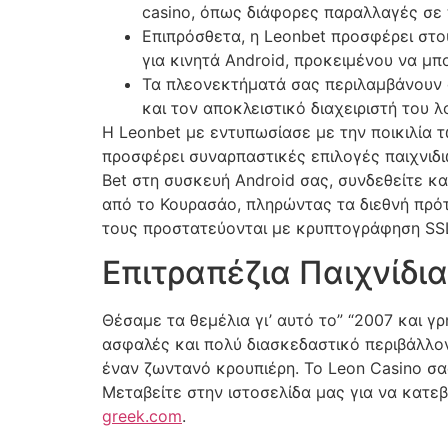
casino, όπως διάφορες παραλλαγές σε πα
Επιπρόσθετα, η Leonbet προσφέρει στο
για κινητά Android, προκειμένου να μπ
Τα πλεονεκτήματά σας περιλαμβάνουν 
και τον αποκλειστικό διαχειριστή του 
Η Leonbet με εντυπωσίασε με την ποικιλία τ
προσφέρει συναρπαστικές επιλογές παιχνιδι
Bet στη συσκευή Android σας, συνδεθείτε κ
από το Κουρασάο, πληρώντας τα διεθνή πρότ
τους προστατεύονται με κρυπτογράφηση SSL
Επιτραπέζια Παιχνίδια
Θέσαμε τα θεμέλια γι’ αυτό το” “2007 και γ
ασφαλές και πολύ διασκεδαστικό περιβάλλον
έναν ζωντανό κρουπιέρη. Το Leon Casino σας
Μεταβείτε στην ιστοσελίδα μας για να κατεβ
greek.com
.