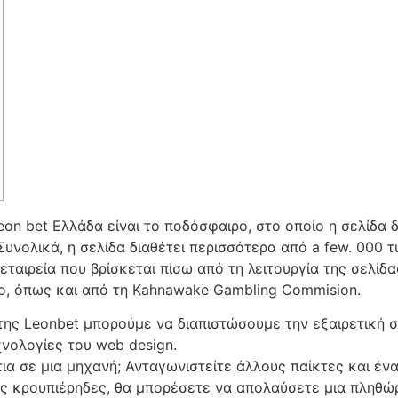
on bet Ελλάδα είναι το ποδόσφαιρο, στο οποίο η σελίδα 
Συνολικά, η σελίδα διαθέτει περισσότερα από a few. 000 
αιρεία που βρίσκεται πίσω από τη λειτουργία της σελίδας 
cao, όπως και από τη Kahnawake Gambling Commision.
 της Leonbet μπορούμε να διαπιστώσουμε την εξαιρετική 
χνολογίες του web design.
α σε μια μηχανή; Ανταγωνιστείτε άλλους παίκτες και έν
 κρουπιέρηδες, θα μπορέσετε να απολαύσετε μια πληθώρα 