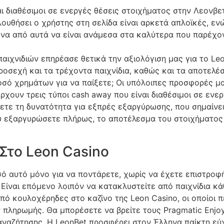
αι διαθέσιμοι σε ενεργές θέσεις στοιχήματος στην Λεονβετ
λουθήσει ο χρήστης στη σελίδα είναι αρκετά απλοϊκές, εν
ένα από αυτά να είναι ανάμεσα στα καλύτερα που παρέχο
παιχνιδιών επηρέασε θετικά την αξιολόγιση μας για το Leo
 προσεχή και τα τρέχοντα παιχνίδια, καθώς και τα αποτελέ
ποσό χρημάτων για να παίξετε; Οι υπόλοιπες προσφορές μα
ρχουν τρεις τύποι cash away που είναι διαθέσιμοι σε ενε
χετε τη δυνατότητα για εξπρές εξαργύρωσης, που σημαίνε
ού εξαργυρώσετε πλήρως, το αποτέλεσμα του στοιχήματος
Στο Leon Casino
ό αυτό μόνο για να ποντάρετε, χωρίς να έχετε επιστροφ
Είναι επόμενο λοιπόν να κατακλυστείτε από παιχνίδια κάθ
από κουλοχέρηδες στο καζίνο της Leon Casino, οι οποίοι 
ληρωμής. Θα μπορέσετε να βρείτε τους Pragmatic Enjoy,
αναζήτησης. Η LeonBet προσφέρει στον Έλληνα παίκτη εύ