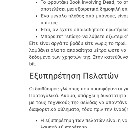
Το φρουτάκι Book involving Dead, το οπ
αποτελέσει μια εξαιρετικά δημοφιλή επ
Ένα μεγάλο πλήθος από μπόνους, είναι 
παίκτες.
Έτσι, αν έχετε οποιεσδήποτε ερωτήσεις
Μπορείτε” “επίσης να λάβετε εξωτερική
Είτε είναι αργά το βράδυ είτε νωρίς το πρωί
λαμβάνει όλα τα απαραίτητα μέτρα ώστε να 
δεδομένα των χρηστών της. Στην κατεύθυν
bit.
Εξυπηρέτηση Πελατών
Οι διαθέσιμες γλώσσες που προσφέρονται για
Πορτογαλικά. Ακόμα, υπάρχει η δυνατότητα 
με τους τεχνικούς της σελίδας να απαντάν
διαφορετικά αθληματα, τόσο πριν την έναρξ
Η εξυπηρέτηση των πελατών είναι η νο
λαμπρή εξυπηρέτηση.