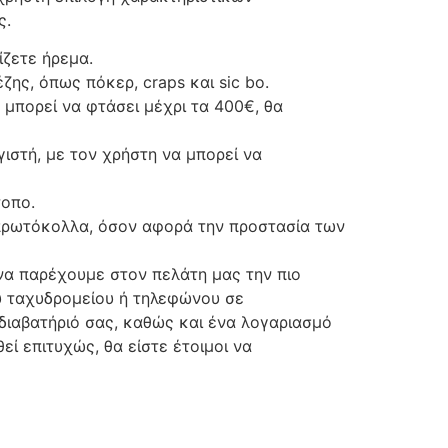
ς.
ίζετε ήρεμα.
ζης, όπως πόκερ, craps και sic bo.
υ μπορεί να φτάσει μέχρι τα 400€, θα
γιστή, με τον χρήστη να μπορεί να
τοπο.
 πρωτόκολλα, όσον αφορά την προστασία των
 να παρέχουμε στον πελάτη μας την πιο
ύ ταχυδρομείου ή τηλεφώνου σε
 διαβατήριό σας, καθώς και ένα λογαριασμό
εί επιτυχώς, θα είστε έτοιμοι να