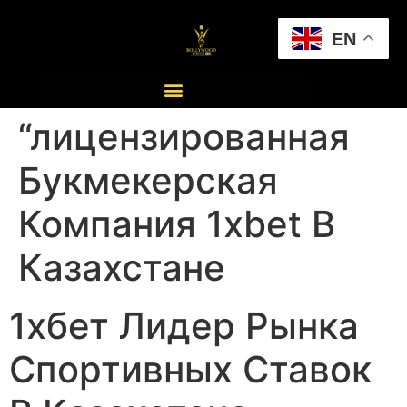
EN
“лицензированная
Букмекерская
Компания 1xbet В
Казахстане
1xбет Лидер Рынка
Спортивных Ставок