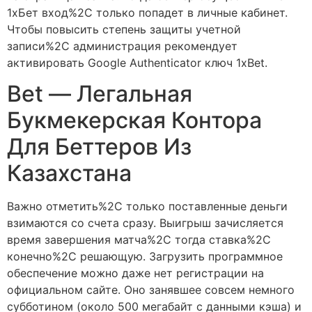
1хБет вход%2C только попадет в личные кабинет.
Чтобы повысить степень защиты учетной
записи%2C администрация рекомендует
активировать Google Authenticator ключ 1xBet.
Bet — Легальная
Букмекерская Контора
Для Беттеров Из
Казахстана
Важно отметить%2C только поставленные деньги
взимаются со счета сразу. Выигрыш зачисляется
время завершения матча%2C тогда ставка%2C
конечно%2C решающую. Загрузить программное
обеспечение можно даже нет регистрации на
официальном сайте. Оно занявшее совсем немного
субботином (около 500 мегабайт с данными кэша) и