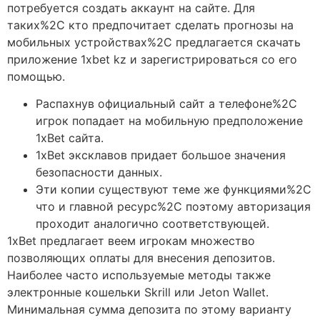
потребуется создать аккаунт на сайте. Для
таких%2C кто предпочитает сделать прогнозы на
мобильных устройствах%2C предлагается скачать
приложение 1xbet kz и зарегистрироваться со его
помощью.
Распахнув официальный сайт а телефоне%2C
игрок попадает на мобильную предположение
1xBet сайта.
1xBet эксклавов придает большое значения
безопасности данных.
Эти копии существуют теме же функциями%2C
что и главной ресурс%2C поэтому авторизация
проходит аналогично соответствующей.
1xBet предлагает веем игрокам множество
позволяющих оплаты для внесения депозитов.
Наиболее часто используемые методы также
электронные кошельки Skrill или Jeton Wallet.
Минимальная сумма депозита по этому варианту