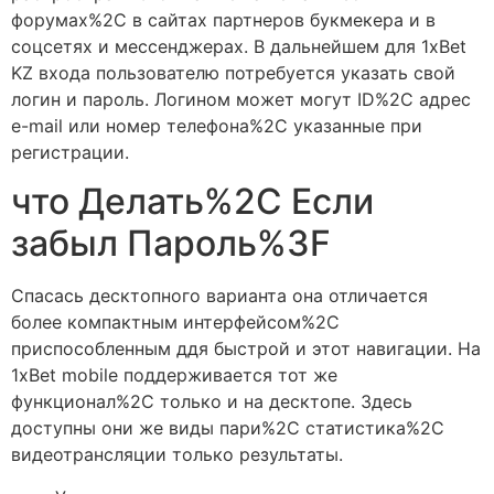
форумах%2C в сайтах партнеров букмекера и в
соцсетях и мессенджерах. В дальнейшем для 1xBet
KZ входа пользователю потребуется указать свой
логин и пароль. Логином может могут ID%2C адрес
e-mail или номер телефона%2C указанные при
регистрации.
что Делать%2C Если
забыл Пароль%3F
Спасась десктопного варианта она отличается
более компактным интерфейсом%2C
приспособленным ддя быстрой и этот навигации. На
1xBet mobile поддерживается тот же
функционал%2C только и на десктопе. Здесь
доступны они же виды пари%2C статистика%2C
видеотрансляции только результаты.