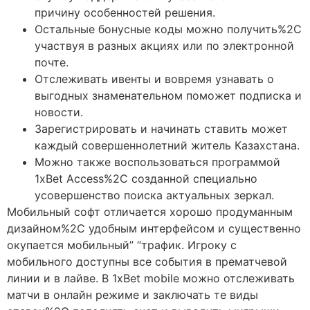
причину особенностей решения.
Остальные бонусные коды можно получить%2C
участвуя в разных акциях или по электронной
почте.
Отслеживать ивенты и вовремя узнавать о
выгодных знаменательном поможет подписка и
новости.
Зарегистрировать и начинать ставить может
каждый совершеннолетний житель Казахстана.
Можно также воспользоваться программой
1xBet Access%2C созданной специально
усовершенство поиска актуальных зеркал.
Мобильный софт отличается хорошо продуманным
дизайном%2C удобным интерфейсом и существенно
окупается мобильный” “трафик. Игроку с
мобильного доступны все события в прематчевой
линии и в лайве. В 1xBet mobile можно отслеживать
матчи в онлайн режиме и заключать те виды