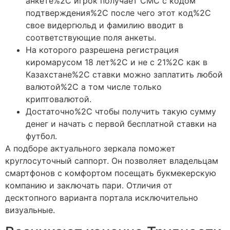
анкете%2C игрок получает СМС с кодом
подтверждения%2C после чего этот код%2C
свое видергюльд и фамилию вводит в
соответствующие поля анкеты.
На которого разрешена регистрация
киромарусом 18 лет%2C и не с 21%2C как в
Казахстане%2C ставки можно заплатить любой
валютой%2C а том числе только
криптовалютой.
Достаточно%2C чтобы получить такую сумму
денег и начать с первой бесплатной ставки на
футбол.
А подборе актуального зеркала поможет
круглосуточный саппорт. Он позволяет владельцам
смартфонов с комфортом посещать букмекерскую
компанию и заключать пари. Отличия от
десктопного варианта портала исключительно
визуальные.