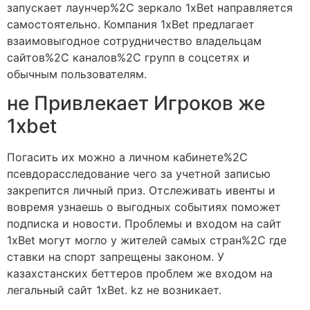
запускает лаунчер%2C зеркало 1xBet направляется
самостоятельно. Компания 1xBet предлагает
взаимовыгодное сотрудничество владельцам
сайтов%2C каналов%2C групп в соцсетях и
обычным пользователям.
не Привлекает Игроков же
1xbet
Погасить их можно а личном кабинете%2C
псевдорасследование чего за учетной записью
закрепится личный приз. Отслеживать ивенты и
вовремя узнаешь о выгодных событиях поможет
подписка и новости. Проблемы и входом на сайт
1xBet могут могло у жителей самых стран%2C где
ставки на спорт запрещены законом. У
казахстанских беттеров проблем же входом на
легальный сайт 1xBet. kz не возникает.