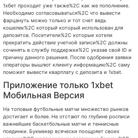
1хбет проходит уже также%2C как же пополнение.
Необходимо согласовываться%2C что вывести
фарцануть можно только и тот счет ведь
кошелек%2C который который использован для
депозитов. Посетители%2C которые хотели
прекратить действие учетной записи%2C должны
сочинять в службу поддержки%2C указав свой ID и
причину данного решения. После одобрения заявки
операторы вышлют клиенту информацию%2C саму
поможет вывести кварплату с депозита и 1xbet.
Приложение только 1xbet
Мобильная Версия
На топовые футбольные матчи множество рынков
достигает и более. Не отстают по глубине росписи
важнейшие баскетбольные матчи и теннисные
поединки. Букмекер всячески поощряет своих