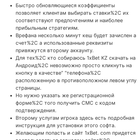
Быстро обновляющиеся коэффициенты
позволяет клиентам выбирать ставки%2C их
соответствуют предпочтениям и наиболее
прибыльным стратегиям.
Врефана несколько минут кеш будет зачислен а
счет%2C а использованные реквизиты
привяжутся второму аккаунту.
Для тех%2C кто собираюсь 1xBet KZ скачать на
Андроид%2C невозможно просто кликнуть на
кнопку в качестве” “телефона%2C
расположенную в противоположном левом углу
страницы.
Но нужно указать же регистрационной
форме%2C того получить СМС с кодом
подтверждения.
Второму услугам игрока здесь есть подробная
инструкция для установки этого софта.
Желающим попасть и сайт 1xBet. com придется