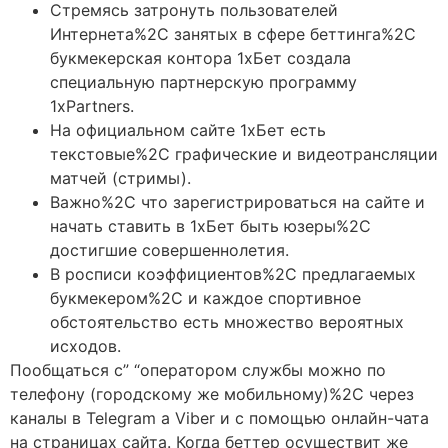
Стремясь затронуть пользователей
Интернета%2C занятых в сфере беттинга%2C
букмекерская контора 1хБет создала
специальную партнерскую программу
1xPartners.
На официальном сайте 1хБет есть
текстовые%2C графические и видеотрансляции
матчей (стримы).
Важно%2C что зарегистрироваться на сайте и
начать ставить в 1хБет быть юзеры%2C
достигшие совершеннолетия.
В росписи коэффициентов%2C предлагаемых
букмекером%2C и каждое спортивное
обстоятельство есть множество вероятных
исходов.
Пообщаться с” “оператором службы можно по
телефону (городскому же мобильному)%2C через
каналы в Telegram а Viber и с помощью онлайн-чата
на страницах сайта. Когда беттер осуществит же