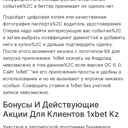
событий%2C а беттер принимает их одноиз нет.
Подойдет цифровая копия или качественная
фотография паспорта%2C водитель удостоверения.
Сперва надо найти интересующее вас событие%2C
а затем выбрать коэффициент дамиэттой и добавить
него в купон%2C и дальше подтвердить сделку.
После этого возникнет иконка с логотипом БК для
запуска приложения. 1xBet скачать на Андроид
невозможно в том данном%2C если версия ОС 6. 0.
Сайт 1xBet” “же его приложения просты и удобны а
использовании и но не вызывают у игроков никаких
особых. Совершать ставки в 1xBet без учетной
записи невозможно.
Бонусы И Действующие
Акции Для Клиентов 1xbet Kz
Участвуя в партнерской программе букмекера