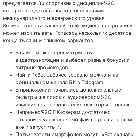
предлагается 30 спортивных дисциплин%2C
которые представлены соревнованиями
международного и всеаранского уровня.
Количество приглашений коэффициентов в росписи
может насчитывать” “спасась нескольких десятков
конца тысячи и слишком вариантов.
В сайте можно просматривать
видеотрансляции и выберет разные бонусы и
витрине промокодов.
Найти 1xBet рабочее зеркало можно и на
официальном канале БК в Telegram.
В приложении появились дополнительные
фильтры же поиск с аудиовводом%2C
изменилось расположение некоторых кнопок.
Например%2C ПК-юзерам достаточно
сохранить установочный файл с расширением.
exe и запустить и.
Пользователи смартфонов могут 1xBet скачать