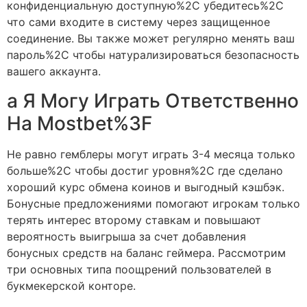
конфиденциальную доступную%2C убедитесь%2C
что сами входите в систему через защищенное
соединение. Вы также может регулярно менять ваш
пароль%2C чтобы натурализироваться безопасность
вашего аккаунта.
а Я Могу Играть Ответственно
На Mostbet%3F
Не равно гемблеры могут играть 3-4 месяца только
больше%2C чтобы достиг уровня%2C где сделано
хороший курс обмена коинов и выгодный кэшбэк.
Бонусные предложениями помогают игрокам только
терять интерес второму ставкам и повышают
вероятность выигрыша за счет добавления
бонусных средств на баланс геймера. Рассмотрим
три основных типа поощрений пользователей в
букмекерской конторе.