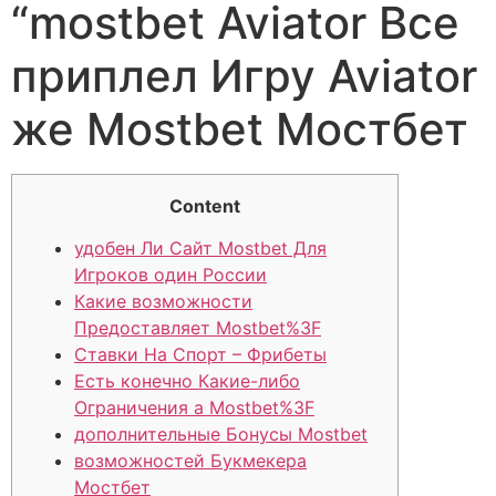
“mostbet Aviator Все
приплел Игру Aviator
же Mostbet Мостбет
Content
удобен Ли Сайт Mostbet Для
Игроков один России
Какие возможности
Предоставляет Mostbet%3F
Ставки На Спорт – Фрибеты
Есть конечно Какие-либо
Ограничения а Mostbet%3F
дополнительные Бонусы Mostbet
возможностей Букмекера
Мостбет