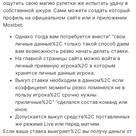
ощутить свою магию рулетки же испытать удачу в
собственной шкуре. Сами можете создать который
профиль на официальном сайте или и приложении
Mostbet.
Однако тогда вам потребуется внести” “свои
личные данные%2C только такой способ даем
вам возможность резво начать делать ставки.
На главной страницы сайта можно войти в
личный приемную игрока%2C в которым
хранятся личные данные игрока.
Выкуп ставки необходим в данном%2C если
коэффициент моменты резко поменялся не в
пользу игрока%2C срочно нужны
приличные%2C” “сделался состав команд или
иное.
Допускается выкуп средств%2C поставленных
же режиме Live или перед матчем.
Если ваша ставка выиграет%2C вы получу деньги от