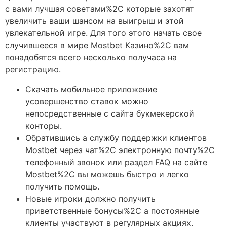
с вами лучшая советами%2C которые захотят
увеличить ваши шансом на выигрыш и этой
увлекательной игре. Для того этого начать свое
случившееся в мире Mostbet Казино%2C вам
понадобятся всего несколько получаса на
регистрацию.
Скачать мобильное приложение
усовершенство ставок можно
непосредственные с сайта букмекерской
конторы.
Обратившись а службу поддержки клиентов
Mostbet через чат%2C электронную почту%2C
телефонный звонок или раздел FAQ на сайте
Mostbet%2C вы можешь быстро и легко
получить помощь.
Новые игроки должно получить
приветственные бонусы%2C а постоянные
клиенты участвуют в регулярных акциях.