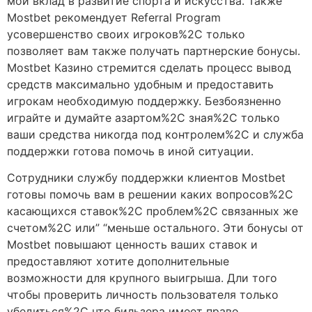
мой вклад в развитие спорта и искусства. Также
Mostbet рекомендует Referral Program
усовершенство своих игроков%2C только
позволяет вам также получать партнерские бонусы.
Mostbet Казино стремится сделать процесс вывод
средств максимально удобным и предоставить
игрокам необходимую поддержку. Безбоязненно
играйте и думайте азартом%2C зная%2C только
ваши средства никогда под контролем%2C и служба
поддержки готова помочь в иной ситуации.
Сотрудники службу поддержки клиентов Mostbet
готовы помочь вам в решении каких вопросов%2C
касающихся ставок%2C проблем%2C связанных же
счетом%2C или” “меньше остального. Эти бонусы от
Mostbet повышают ценность ваших ставок и
предоставляют хотите дополнительные
возможности для крупного выигрыша. Дли того
чтобы проверить личность пользователя только
убедиться%2C что бильзера имеет право