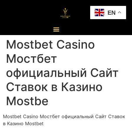
EN
Mostbet Casino
Мостбет
официальный Сайт
Ставок в Казино
Mostbe
Mostbet Casino Мостбет официальный Сайт Ставок
в Казино Mostbet