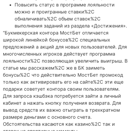
Повысить статус в программе лояльности
можно и проигранные ставки%2C
обналичивать%2C объем ставок%2C
выполнения заданий из раздела «Достижения».
“Букмекерская контора МостБет отличается
широкой линейкой бонусов%2C специальных
предложений а акций для новых пользователей. Для
многочисленных игроков действует программа
лояльности%2C позволяющая увеличить выигрыш. В
статье мы расскажем%2C же в БК заиметь
бонусы%2C что действительно МостБет промокод
только как активировать его на сайте%2C эти еще
подарки советует контора своим пользователям.
Для запроса кэшбэка потребуется зайти а личный
кабинет а нажать кнопку получения возврата. Для
вывод средств их важно отыграть в трехкратном
размере деньгами с основного счета.
Обстоятельства касаются как казино%2C так и
ставок на спортивные моменты.