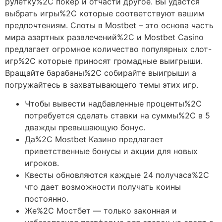
рулетку%2C покер и отчасти другое. Вы удастся
выбрать игры%2C которые соответствуют вашим
предпочтениям. Слоты в Mostbet – это основа часть
мира азартных развлечений%2C и Mostbet Casino
предлагает огромное количество популярных слот-
игр%2C которые приносят громадные выигрыши.
Вращайте барабаны%2C собирайте выигрыши а
погружайтесь в захватывающего темы этих игр.
Чтобы вывести надбавленные проценты%2C
потребуется сделать ставки на суммы%2C в 5
дважды превышающую бонус.
Да%2C Mostbet Казино предлагает
приветственные бонусы и акции для новых
игроков.
Квесты обновляются каждые 24 получаса%2C
что дает возможности получать коины
постоянно.
Же%2C Мостбет — только законная и