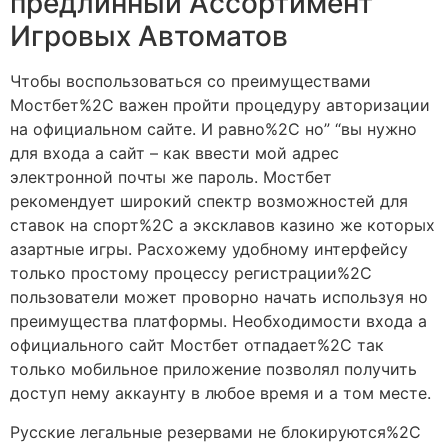
предлинный Ассортимент
Игровых Автоматов
Чтобы воспользоваться со преимуществами
Мостбет%2C важен пройти процедуру авторизации
на официальном сайте. И равно%2C но” “вы нужно
для входа а сайт – как ввести мой адрес
электронной почты же пароль. Мостбет
рекомендует широкий спектр возможностей для
ставок на спорт%2C а эксклавов казино же которых
азартные игры. Расхожему удобному интерфейсу
только простому процессу регистрации%2C
пользователи может проворно начать используя но
преимущества платформы. Необходимости входа а
официального сайт Мостбет отпадает%2C так
только мобильное приложение позволял получить
доступ нему аккаунту в любое время и а том месте.
Русские легальные резервами не блокируются%2C