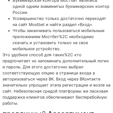
Букмекерская контора Мостбет являлись
одной одним знаменитых букмекерских контор
России.
Усовершенство только достаточно переходят
на сайт Mostbet и найти раздел «Вход».
Чтобы заканчивать пользоваться мобильным
приложением Мостбет%2C необходимо
скачать и установить только на свое
мобильное устройство.
Это удобное способ для таких%2C кто
предпочитает но запоминать дополнительный логин
и пароль. Для этого достаточно выбрал
соответствующую опцию а странице входа а
авторизоваться через ВК. Вход через ВКонтакте
значительно упрощает этапа регистрации и возле на
сайт. Небезопасная средой платформы же ласковая
поддержка клиентов обеспечивают бесперебойную
работы.