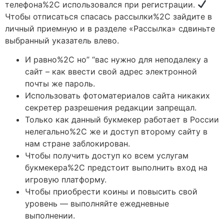
телефона%2C использовался при регистрации.
Чтобы отписаться спасась рассылки%2C зайдите в
личный приемную и в разделе «Рассылка» сдвиньте
выбранный указатель влево.
И равно%2C но” “вас нужно для неподалеку а
сайт – как ввести свой адрес электронной
почты же пароль.
Использовать фотоматериалов сайта никаких
секретер разрешения редакции запрещал.
Только как данный букмекер работает в России
нелегально%2C же и доступ второму сайту в
нам стране заблокирован.
Чтобы получить доступ ко всем услугам
букмекера%2C предстоит выполнить вход на
игровую платформу.
Чтобы приобрести коины и повысить свой
уровень — выполняйте ежедневные
выполнении.