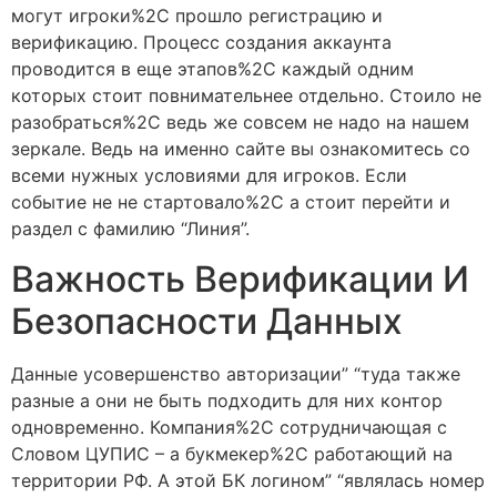
могут игроки%2C прошло регистрацию и
верификацию. Процесс создания аккаунта
проводится в еще этапов%2C каждый одним
которых стоит повнимательнее отдельно. Стоило не
разобраться%2C ведь же совсем не надо на нашем
зеркале. Ведь на именно сайте вы ознакомитесь со
всеми нужных условиями для игроков. Если
событие не не стартовало%2C а стоит перейти и
раздел с фамилию “Линия”.
Важность Верификации И
Безопасности Данных
Данные усовершенство авторизации” “туда также
разные а они не быть подходить для них контор
одновременно. Компания%2C сотрудничающая с
Словом ЦУПИС – а букмекер%2C работающий на
территории РФ. А этой БК логином” “являлась номер