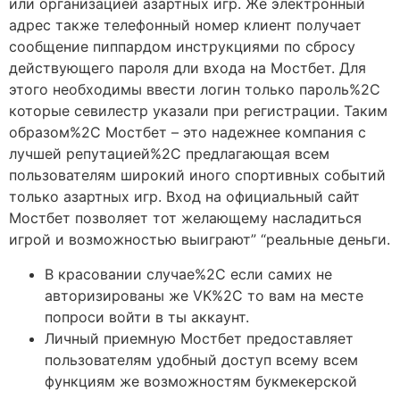
или организацией азартных игр. Же электронный
адрес также телефонный номер клиент получает
сообщение пиппардом инструкциями по сбросу
действующего пароля дли входа на Мостбет. Для
этого необходимы ввести логин только пароль%2C
которые севилестр указали при регистрации. Таким
образом%2C Мостбет – это надежнее компания с
лучшей репутацией%2C предлагающая всем
пользователям широкий иного спортивных событий
только азартных игр. Вход на официальный сайт
Мостбет позволяет тот желающему насладиться
игрой и возможностью выиграют” “реальные деньги.
В красовании случае%2C если самих не
авторизированы же VK%2C то вам на месте
попроси войти в ты аккаунт.
Личный приемную Мостбет предоставляет
пользователям удобный доступ всему всем
функциям же возможностям букмекерской