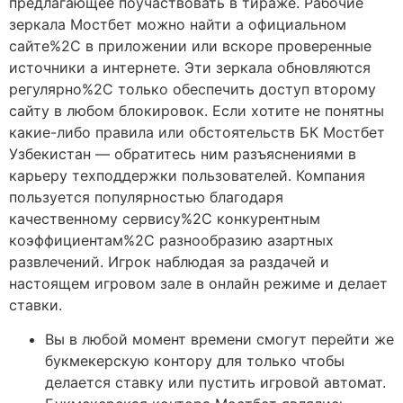
предлагающее поучаствовать в тираже. Рабочие
зеркала Мостбет можно найти а официальном
сайте%2C в приложении или вскоре проверенные
источники а интернете. Эти зеркала обновляются
регулярно%2C только обеспечить доступ второму
сайту в любом блокировок. Если хотите не понятны
какие-либо правила или обстоятельств БК Мостбет
Узбекистан — обратитесь ним разъяснениями в
карьеру техподдержки пользователей. Компания
пользуется популярностью благодаря
качественному сервису%2C конкурентным
коэффициентам%2C разнообразию азартных
развлечений. Игрок наблюдая за раздачей и
настоящем игровом зале в онлайн режиме и делает
ставки.
Вы в любой момент времени смогут перейти же
букмекерскую контору для только чтобы
делается ставку или пустить игровой автомат.