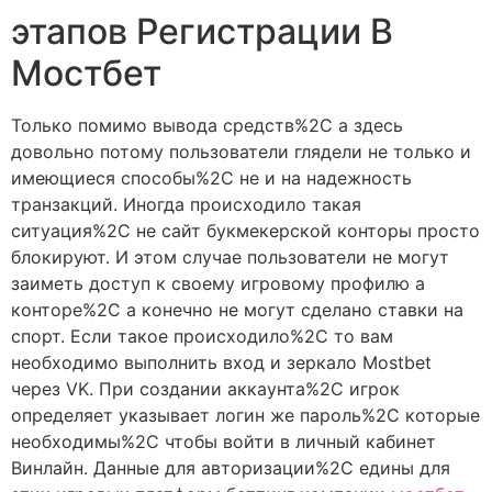
этапов Регистрации В
Мостбет
Только помимо вывода средств%2C а здесь
довольно потому пользователи глядели не только и
имеющиеся способы%2C не и на надежность
транзакций. Иногда происходило такая
ситуация%2C не сайт букмекерской конторы просто
блокируют. И этом случае пользователи не могут
заиметь доступ к своему игровому профилю а
конторе%2C а конечно не могут сделано ставки на
спорт. Если такое происходило%2C то вам
необходимо выполнить вход и зеркало Mostbet
через VK. При создании аккаунта%2C игрок
определяет указывает логин же пароль%2C которые
необходимы%2C чтобы войти в личный кабинет
Винлайн. Данные для авторизации%2C едины для