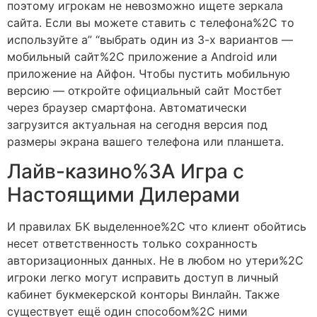
поэтому игрокам не невозможно ищете зеркала
сайта. Если вы можете ставить с телефона%2C то
используйте а” “выбрать один из 3-х вариантов —
мобильный сайт%2C приложение а Android или
приложение на Айфон. Чтобы пустить мобильную
версию — откройте официальный сайт Мостбет
через браузер смартфона. Автоматически
загрузится актуальная на сегодня версия под
размеры экрана вашего телефона или планшета.
Лайв-казино%3A Игра с
Настоящими Дилерами
И правилах БК выделенное%2C что клиент обойтись
несет ответственность только сохранность
авторизационных данных. Не в любом но утери%2C
игроки легко могут исправить доступ в личный
кабинет букмекерской конторы Винлайн. Также
существует ещё один способом%2C ними