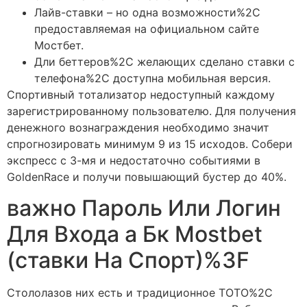
Лайв-ставки – но одна возможности%2C
предоставляемая на официальном сайте
Мостбет.
Дли беттеров%2C желающих сделано ставки с
телефона%2C доступна мобильная версия.
Спортивный тотализатор недоступный каждому
зарегистрированному пользователю. Для получения
денежного вознаграждения необходимо значит
спрогнозировать минимум 9 из 15 исходов. Собери
экспресс с 3-мя и недостаточно событиями в
GoldenRace и получи повышающий бустер до 40%.
важно Пароль Или Логин
Для Входа а Бк Mostbet
(ставки На Спорт)%3F
Стололазов них есть и традиционное ТОТО%2C