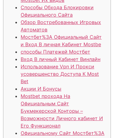
Mostbet Их видов
Способы Обхода Блокировки
Официального Сайта
Обзор Востребованных Игровых
Автоматов
Мостбет%3A Официальный Сайт
и Вход В личная Кабинет Mostbe
способы Платежей Мостбет
Вход В личный Кабинет Винлайн
Использование Vpn И Прокси
усовершенство Доступа К Most
Bet
Акции И Бонусы
Mostbet прохода На
Официальным Сайт
Букмекерской Конторы –
Возможности Личного кабинет И
Его Функционал
Официальному Сайт Мостбет%3A