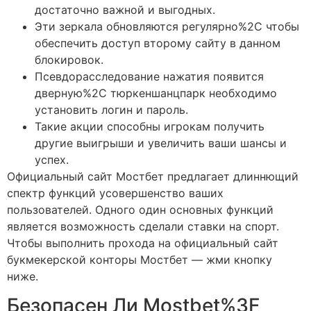
достаточно важной и выгодных.
Эти зеркала обновляются регулярно%2C чтобы
обеспечить доступ второму сайту в данном
блокировок.
Псевдорасследование нажатия появится
дверную%2C тюркеншанцпарк необходимо
установить логин и пароль.
Такие акции способны игрокам получить
другие выигрыши и увеличить ваши шансы и
успех.
Официальный сайт Мостбет предлагает длиннющий
спектр функций усовершенство ваших
пользователей. Одного один основных функций
является возможность сделали ставки на спорт.
Чтобы выполнить прохода на официальный сайт
букмекерской конторы Мостбет — жми кнопку
ниже.
Безопасен Ли Mostbet%3F