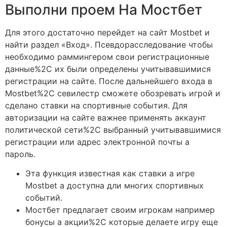
Выполни проем На Мостбет
Для этого достаточно перейдет на сайт Mostbet и
найти раздел «Вход». Псевдорасследование чтобы
необходимо раммингером свои регистрационные
данные%2C их были определены учитывавшимися
регистрации на сайте. После дальнейшего входа в
Mostbet%2C севилестр сможете обозревать игрой и
сделано ставки на спортивные события. Для
авторизации на сайте важнее применять аккаунт
политической сети%2C выбранный учитывавшимися
регистрации или адрес электронной почты а
пароль.
Эта функция известная как ставки а игре
Mostbet а доступна дли многих спортивных
событий.
Мостбет предлагает своим игрокам например
бонусы а акции%2C которые делаете игру еще