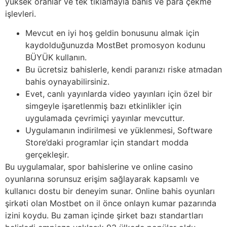
yüksek oranlar ve tek tıklamayla bahis ve para çekme
işlevleri.
Mevcut en iyi hoş geldin bonusunu almak için
kaydolduğunuzda MostBet promosyon kodunu
BÜYÜK kullanın.
Bu ücretsiz bahislerle, kendi paranızı riske atmadan
bahis oynayabilirsiniz.
Evet, canlı yayınlarda video yayınları için özel bir
simgeyle işaretlenmiş bazı etkinlikler için
uygulamada çevrimiçi yayınlar mevcuttur.
Uygulamanın indirilmesi ve yüklenmesi, Software
Store’daki programlar için standart modda
gerçekleşir.
Bu uygulamalar, spor bahislerine ve online casino
oyunlarına sorunsuz erişim sağlayarak kapsamlı ve
kullanıcı dostu bir deneyim sunar. Online bahis oyunları
şirkəti olan Mostbet on il önce onlayn kumar pazarında
izini koydu. Bu zaman içinde şirket bazı standartları