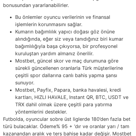
bonusundan yararlanabilirler.
Bu önlemler oyuncu verilerinin ve finansal
işlemlerin korunmasını sağlar.
Kumarın bağımlılık yapıcı doğası göz önüne
alındığında, eğer siz veya tanıdığınız biri kumar
bağımlılığıyla başa çıkıyorsa, bir profesyonel
kuruluştan yardım almanız önerilir.
Mostbet, güncel skor ve maç durumuna göre
sürekli güncellenen oranlarla Türk müşterilerine
çeşitli spor dallarına canlı bahis yapma şansı
sunuyor.
Mostbet, Payfix, Papara, banka havalesi, kredi
kartları, HIZLI HAVALE, Instant QR, BTC, USDT ve
TRX dahil olmak üzere çeşitli para yatırma
yöntemlerini destekler.
Futbolda, oyuncular sobre üst liglerde 180’den fazla bet
türü bulacaklar. Ödeme% 95 + ‘dır ve oranlar yarı / tam
kazanandan aralık ve ters bahise kadar değişir. Mostbet