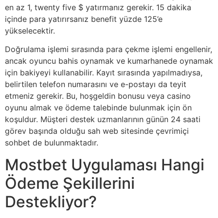
en az 1, twenty five $ yatırmanız gerekir. 15 dakika
içinde para yatırırsanız benefit yüzde 125’e
yükselecektir.
Doğrulama işlemi sırasında para çekme işlemi engellenir,
ancak oyuncu bahis oynamak ve kumarhanede oynamak
için bakiyeyi kullanabilir. Kayıt sırasında yapılmadıysa,
belirtilen telefon numarasını ve e-postayı da teyit
etmeniz gerekir. Bu, hoşgeldin bonusu veya casino
oyunu almak ve ödeme talebinde bulunmak için ön
koşuldur. Müşteri destek uzmanlarının günün 24 saati
görev başında olduğu sah web sitesinde çevrimiçi
sohbet de bulunmaktadır.
Mostbet Uygulaması Hangi
Ödeme Şekillerini
Destekliyor?