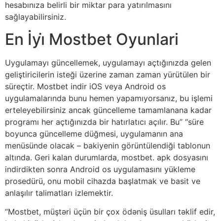
hesabınıza belirli bir miktar para yatırılmasını
sağlayabilirsiniz.
En İyi̇ Mostbet Oyunlari
Uygulamayı güncellemek, uygulamayı açtığınızda gelen
geliştiricilerin isteği üzerine zaman zaman yürütülen bir
süreçtir. Mostbet indir iOS veya Android os
uygulamalarında bunu hemen yapamıyorsanız, bu işlemi
erteleyebilirsiniz ancak güncelleme tamamlanana kadar
programı her açtığınızda bir hatırlatıcı açılır. Bu” “süre
boyunca güncelleme düğmesi, uygulamanın ana
menüsünde olacak – bakiyenin görüntülendiği tablonun
altında. Geri kalan durumlarda, mostbet. apk dosyasını
indirdikten sonra Android os uygulamasını yükleme
prosedürü, onu mobil cihazda başlatmak ve basit ve
anlaşılır talimatları izlemektir.
“Mostbet, müştəri üçün bir çox ödəniş üsulları təklif edir,