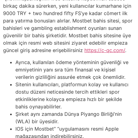
birkaç dakika sürerken, yeni kullanıcılar kumarhane için
9000 TRY + two hundred fifty FS’ye kadar cömert ilk
para yatırma bonusları alırlar. Mostbet bahis sitesi, spor
bahisleri ve gambling establishment oyunları sunan
güvenilir bir bahis şirketidir. Mostbet bahis sitesine üye
olmak için resmi web sitesini ziyaret edebilir empieza
güncel giriş adresine erişebilirsiniz
https://c-qc.com/
.
Ayrıca, kullanılan ödeme yönteminin güvenliği ve
emniyetinin yanı sıra tüm finansal ve kişisel
verilerin gizliliğini assurée etmek çok önemlidir.
Sitenin kullanıcıları, platformun kolay ve kullanıcı
dostu düzeni neticesinde tercih ettikleri spor
etkinliklerine kolayca empieza hızlı bir şekilde
bahis oynayabilirler.
Şirket aynı zamanda Dünya Piyango Birliği’nin
(WLA) bir üyesidir.
IOS için Mostbet” “uygulamasını resmi Apple
mağazasından indirebilirsiniz.