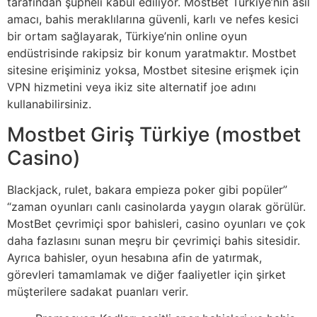
tarafından şüpheli kabul ediliyor. MostBet Türkiye’nin asıl
amacı, bahis meraklılarına güvenli, karlı ve nefes kesici
bir ortam sağlayarak, Türkiye’nin online oyun
endüstrisinde rakipsiz bir konum yaratmaktır. Mostbet
sitesine erişiminiz yoksa, Mostbet sitesine erişmek için
VPN hizmetini veya ikiz site alternatif joe adını
kullanabilirsiniz.
Mostbet Giriş Türkiye (mostbet
Casino)
Blackjack, rulet, bakara empieza poker gibi popüler”
“zaman oyunları canlı casinolarda yaygın olarak görülür.
MostBet çevrimiçi spor bahisleri, casino oyunları ve çok
daha fazlasını sunan meşru bir çevrimiçi bahis sitesidir.
Ayrıca bahisler, oyun hesabına afin de yatırmak,
görevleri tamamlamak ve diğer faaliyetler için şirket
müşterilere sadakat puanları verir.