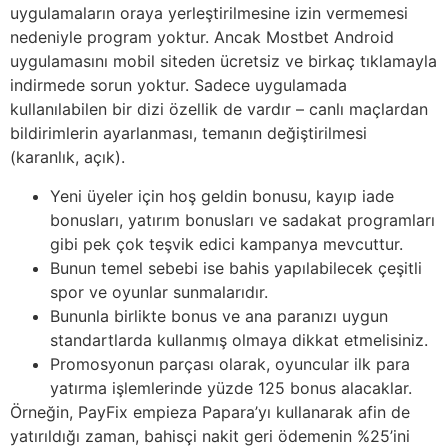
uygulamaların oraya yerleştirilmesine izin vermemesi
nedeniyle program yoktur. Ancak Mostbet Android
uygulamasını mobil siteden ücretsiz ve birkaç tıklamayla
indirmede sorun yoktur. Sadece uygulamada
kullanılabilen bir dizi özellik de vardır – canlı maçlardan
bildirimlerin ayarlanması, temanın değiştirilmesi
(karanlık, açık).
Yeni üyeler için hoş geldin bonusu, kayıp iade
bonusları, yatırım bonusları ve sadakat programları
gibi pek çok teşvik edici kampanya mevcuttur.
Bunun temel sebebi ise bahis yapılabilecek çeşitli
spor ve oyunlar sunmalarıdır.
Bununla birlikte bonus ve ana paranızı uygun
standartlarda kullanmış olmaya dikkat etmelisiniz.
Promosyonun parçası olarak, oyuncular ilk para
yatırma işlemlerinde yüzde 125 bonus alacaklar.
Örneğin, PayFix empieza Papara’yı kullanarak afin de
yatırıldığı zaman, bahisçi nakit geri ödemenin %25’ini