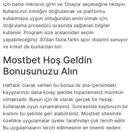
için bahis miktarını girin ve ‘Onayla’ seçeneğine tıklayın.
Kullanıcının kimliğini doğrulamak ve platformu
kullanmaya uygun olduğundan emin olmak için,
doğrulama prosedürü sırasında sağlanan bilgiler
kullanılır. Program size aralarından seçim
yapabileceğiniz 30’dan fazla farklı spor disiplini sunuyor
ve kriket de bunlardan biri.
Mostbet Hoş Geldin
Bonusunuzu Alın
Haftalık olarak verilen bu bonus ile site içerisindeki
kayıplarınızı daha kolay şekilde toparlamanız mümkün
olmaktadır. Bunun için ilk olarak gerçek bir hesap
kullanarak oyun oynamalısınız. Sonrasında kaybınızın bir
kısmını bu şekilde geri alabilirsiniz. Mostbet sitesinde
özellikle uygulamalar üyeler tarafından çok tercih edilir.
Bu uygulamaların tercih edilmesinin en önemli nedeni