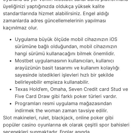
üyeliğinizi yaptığınızda oldukça yüksek kalite
standartlarında hizmet alabilirsiniz. Engel aldığı
zamanlarda adres güncellemelerinin yapılması
kaçınılmaz olur.
Uygulama büyük ölçüde mobil cihazınızın iOS
sürümüne bağlı olduğundan, mobil cihazınızın
hangi sürümü kullanacağını bilmek önemlidir.
Mostbet uygulamasının kullanıcıları, kullanıcı
arayüzünün basit tasarımı ve kullanım kolaylığı
sayesinde istedikleri işlevleri hızlı bir şekilde
belirleyebilir empieza kullanabilir.
Texas Hold’em, Omaha, Seven Credit card Stud ve
Five Card Draw gibi farklı poker türleri vardır.
Programları resmi uygulama mağazasından
indirmek the woman zaman tavsiye edilir.
Slot makineleri, rulet, blackjack, online poker gibi
popüler casino oyunlarına ek olarak çeşitli spor bahisleri
seçenekleri sunmaktadır. Fonlar anında