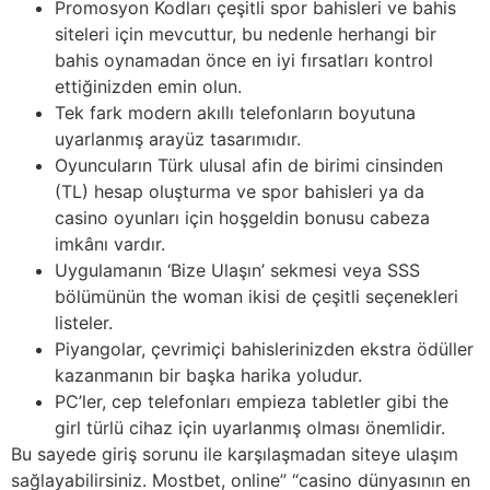
Promosyon Kodları çeşitli spor bahisleri ve bahis
siteleri için mevcuttur, bu nedenle herhangi bir
bahis oynamadan önce en iyi fırsatları kontrol
ettiğinizden emin olun.
Tek fark modern akıllı telefonların boyutuna
uyarlanmış arayüz tasarımıdır.
Oyuncuların Türk ulusal afin de birimi cinsinden
(TL) hesap oluşturma ve spor bahisleri ya da
casino oyunları için hoşgeldin bonusu cabeza
imkânı vardır.
Uygulamanın ‘Bize Ulaşın’ sekmesi veya SSS
bölümünün the woman ikisi de çeşitli seçenekleri
listeler.
Piyangolar, çevrimiçi bahislerinizden ekstra ödüller
kazanmanın bir başka harika yoludur.
PC’ler, cep telefonları empieza tabletler gibi the
girl türlü cihaz için uyarlanmış olması önemlidir.
Bu sayede giriş sorunu ile karşılaşmadan siteye ulaşım
sağlayabilirsiniz. Mostbet, online” “casino dünyasının en