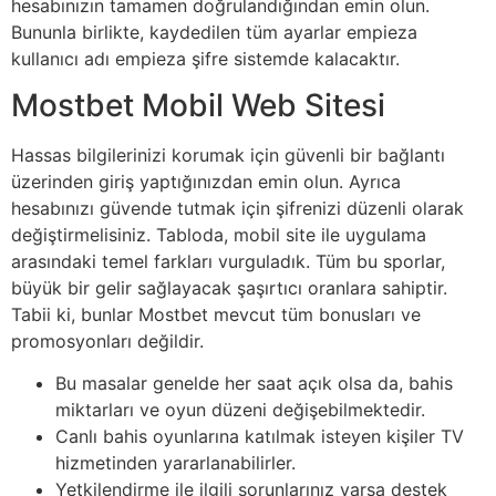
hesabınızın tamamen doğrulandığından emin olun.
Bununla birlikte, kaydedilen tüm ayarlar empieza
kullanıcı adı empieza şifre sistemde kalacaktır.
Mostbet Mobil Web Sitesi
Hassas bilgilerinizi korumak için güvenli bir bağlantı
üzerinden giriş yaptığınızdan emin olun. Ayrıca
hesabınızı güvende tutmak için şifrenizi düzenli olarak
değiştirmelisiniz. Tabloda, mobil site ile uygulama
arasındaki temel farkları vurguladık. Tüm bu sporlar,
büyük bir gelir sağlayacak şaşırtıcı oranlara sahiptir.
Tabii ki, bunlar Mostbet mevcut tüm bonusları ve
promosyonları değildir.
Bu masalar genelde her saat açık olsa da, bahis
miktarları ve oyun düzeni değişebilmektedir.
Canlı bahis oyunlarına katılmak isteyen kişiler TV
hizmetinden yararlanabilirler.
Yetkilendirme ile ilgili sorunlarınız varsa destek