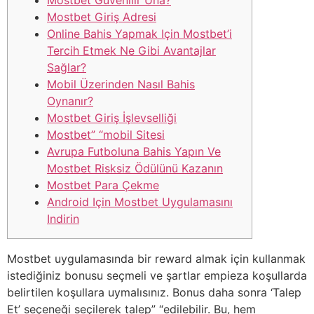
Mostbet Güvenilir Una?
Mostbet Giriş Adresi
Online Bahis Yapmak Için Mostbet’i
Tercih Etmek Ne Gibi Avantajlar
Sağlar?
Mobil Üzerinden Nasıl Bahis
Oynanır?
Mostbet Giriş İşlevselliği
Mostbet” “mobil Sitesi
Avrupa Futboluna Bahis Yapın Ve
Mostbet Risksiz Ödülünü Kazanın
Mostbet Para Çekme
Android Için Mostbet Uygulamasını
Indirin
Mostbet uygulamasında bir reward almak için kullanmak
istediğiniz bonusu seçmeli ve şartlar empieza koşullarda
belirtilen koşullara uymalısınız. Bonus daha sonra ‘Talep
Et’ seçeneği seçilerek talep” “edilebilir. Bu, hem