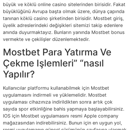
büyük ve köklü online casino sitelerinden birisidir. Fakat
büyüklüğünü Avrupa başta olmak üzere, dünya çapında
tanınan köklü casino şirketinden birisidir. Mostbet giriş,
üyelik adreslerindeki değişikleri sitemizi takip edenlere
anında duyurmaktayız. Bunların yanında Mostbet bonus
vermekte ve çekilişler düzenlemektedir.
Mostbet Para Yatırma Ve
Çekme Işlemleri” “nasıl
Yapılır?
Kullanıcılar platformu kullanabilmek için Mostbet
uygulamasını indirmeli ve yüklemelidir. Mostbet
uygulaması cihazınıza indirildikten sonra artık çok
sayıda spor etkinliğine bahis yapmaya başlayabilirsiniz.
IOS için Mostbet uygulamasını resmi Apple company
mağazasından indirebilirsiniz. Bunun için en uygun yol,
resmi uygulamanın güncel sürümünün sayfasına ulaşmak