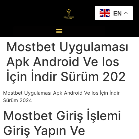
EN
Mostbet Uygulaması
Apk Android Ve Ios
İçin İndir Sürüm 202
Mostbet Uygulaması Apk Android Ve Ios İçin İndir
Sürüm 2024
Mostbet Giriş İşlemi
Giriş Yapın Ve