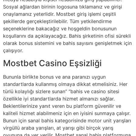
Sosyal ağlardan birinin logosuna tıklamanız ve girişi
onaylamanız yeterlidir. Mostbet giriş işlemi çeşitli
şekillerde gerçekleştirilebilir. Tüm yetkilendirme
seçeneklerine bakacağız ve hoşgeldin bonusunun
koşullarını da açıklayacağız. Bahis şirketinin ofisi sürekli
olarak bonus sistemini ve bahis sayısını genişletmek için
çalışıyor.
Mostbet Casino Eşsizliği
Bununla birlikte bonus ve ana paranızı uygun
standartlarda kullanmış olmaya dikkat etmelisiniz. Her
türlü kolaylığı sizlere sunan” “bahis ve casino sitesi
özellikle iyi standartlarda hizmet almanızı sağlar.
Beklentilerinize yanıt veren bu platform güvenilir ve
kaliteli hizmet alabilmeniz için en iyisini sunmaya çalışır.
Bunun için sanal bahis kategorisinde motor unit yarışları
virgüllü araba yarışları, at yarışı gibi birçok yarış
oyununa da yer verilir. Mostbet sanal bahis platformuna