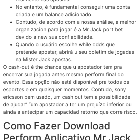
No entanto, é fundamental conseguir uma conta
criada e um balance adicionado.
Contudo, de acordo com a nossa análise, a melhor
organizacion para jogar é a Mr Jack port bet
devido a new sua confiabilidade.
Quando o usuário escolhe while odds que
pretende apostar, abrirá u seu boletim de jogadas
na Mister Jack apostas.
O cash-out é the chance que u apostador tem pra
encerrar sua jogada antes mesmo perform final do
evento. Essa opção não está disponível pra todos os
esportes e em quaisquer momentos. Contudo, sony
ericsson bem usado, um cash out tem a possibilidade
de ajudar” “um apostador a ter um prejuízo inferior ou
ainda a antecipar um capacidad retorno que corre risco.
Como Fazer Download
Perform Aplicativo Mr Jack