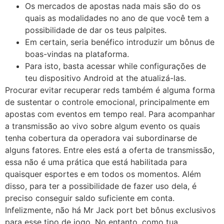
Os mercados de apostas nada mais são do os
quais as modalidades no ano de que você tem a
possibilidade de dar os teus palpites.
Em certain, seria benéfico introduzir um bônus de
boas-vindas na plataforma.
Para isto, basta acessar while configurações de
teu dispositivo Android at the atualizá-las.
Procurar evitar recuperar reds também é alguma forma
de sustentar o controle emocional, principalmente em
apostas com eventos em tempo real. Para acompanhar
a transmissão ao vivo sobre algum evento os quais
tenha cobertura da operadora vai subordinarse de
alguns fatores. Entre eles está a oferta de transmissão,
essa não é uma prática que está habilitada para
quaisquer esportes e em todos os momentos. Além
disso, para ter a possibilidade de fazer uso dela, é
preciso conseguir saldo suficiente em conta.
Infelizmente, não há Mr Jack port bet bônus exclusivos
para esse tipo de jogo. No entanto, como tua