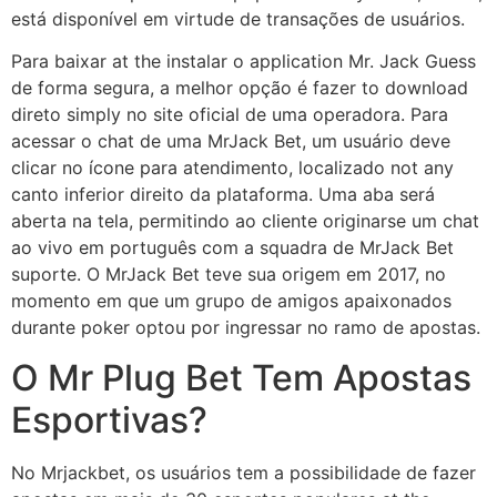
está disponível em virtude de transações de usuários.
Para baixar at the instalar o application Mr. Jack Guess
de forma segura, a melhor opção é fazer to download
direto simply no site oficial de uma operadora. Para
acessar o chat de uma MrJack Bet, um usuário deve
clicar no ícone para atendimento, localizado not any
canto inferior direito da plataforma. Uma aba será
aberta na tela, permitindo ao cliente originarse um chat
ao vivo em português com a squadra de MrJack Bet
suporte. O MrJack Bet teve sua origem em 2017, no
momento em que um grupo de amigos apaixonados
durante poker optou por ingressar no ramo de apostas.
O Mr Plug Bet Tem Apostas
Esportivas?
No Mrjackbet, os usuários tem a possibilidade de fazer