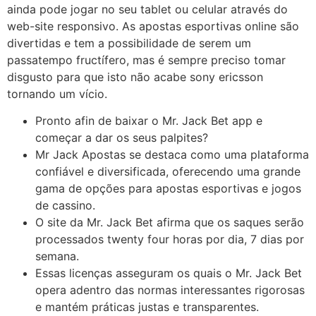
ainda pode jogar no seu tablet ou celular através do
web-site responsivo. As apostas esportivas online são
divertidas e tem a possibilidade de serem um
passatempo fructífero, mas é sempre preciso tomar
disgusto para que isto não acabe sony ericsson
tornando um vício.
Pronto afin de baixar o Mr. Jack Bet app e
começar a dar os seus palpites?
Mr Jack Apostas se destaca como uma plataforma
confiável e diversificada, oferecendo uma grande
gama de opções para apostas esportivas e jogos
de cassino.
O site da Mr. Jack Bet afirma que os saques serão
processados twenty four horas por dia, 7 dias por
semana.
Essas licenças asseguram os quais o Mr. Jack Bet
opera adentro das normas interessantes rigorosas
e mantém práticas justas e transparentes.