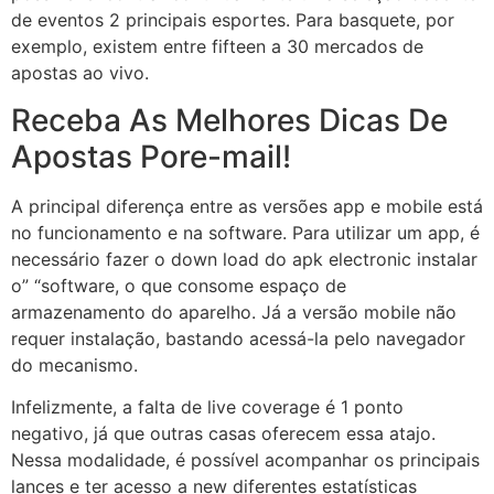
de eventos 2 principais esportes. Para basquete, por
exemplo, existem entre fifteen a 30 mercados de
apostas ao vivo.
Receba As Melhores Dicas De
Apostas Pore-mail!
A principal diferença entre as versões app e mobile está
no funcionamento e na software. Para utilizar um app, é
necessário fazer o down load do apk electronic instalar
o” “software, o que consome espaço de
armazenamento do aparelho. Já a versão mobile não
requer instalação, bastando acessá-la pelo navegador
do mecanismo.
Infelizmente, a falta de live coverage é 1 ponto
negativo, já que outras casas oferecem essa atajo.
Nessa modalidade, é possível acompanhar os principais
lances e ter acesso a new diferentes estatísticas