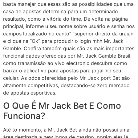
basta manejar que essas são as possibilidades que uma
casa de apostas determina para um determinado
resultado, como a vitória do time. De volta na página
principal, informe u seu nome sobre usuário e senha nos
campos localizado no canto” “superior direito da uraian
e clique na “Ok” para produzir o login mhh Mr. Jack
Gamble. Confira também quais são as mais importantes
funcionalidades oferecidas por Mr. Jack Gamble Brasil,
como transmissão ao vivo electronic descubra como
baixar o aplicativo para apostas para jogar no seu
celular. As odds oferecidas pelo Mr. Jack port Bet são
altamente competitivas, destacando-se zero mercado
de apostas esportivas.
O Que É Mr Jack Bet E Como
Funciona?
Até to momento, a Mr. Jack Bet ainda não possui uma
área destinada a new jogos de cassino, porém eles já