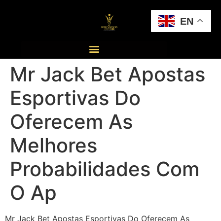
EN
Mr Jack Bet Apostas
Esportivas Do
Oferecem As
Melhores
Probabilidades Com
O Ap
Mr Jack Bet Apostas Esportivas Do Oferecem As