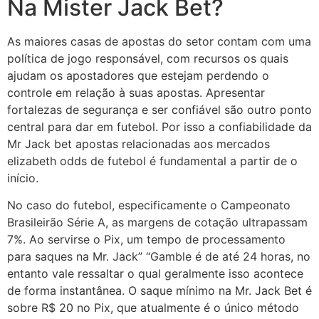
Na Mister Jack Bet?
As maiores casas de apostas do setor contam com uma
política de jogo responsável, com recursos os quais
ajudam os apostadores que estejam perdendo o
controle em relação à suas apostas. Apresentar
fortalezas de segurança e ser confiável são outro ponto
central para dar em futebol. Por isso a confiabilidade da
Mr Jack bet apostas relacionadas aos mercados
elizabeth odds de futebol é fundamental a partir de o
início.
No caso do futebol, especificamente o Campeonato
Brasileirão Série A, as margens de cotação ultrapassam
7%. Ao servirse o Pix, um tempo de processamento
para saques na Mr. Jack” “Gamble é de até 24 horas, no
entanto vale ressaltar o qual geralmente isso acontece
de forma instantânea. O saque mínimo na Mr. Jack Bet é
sobre R$ 20 no Pix, que atualmente é o único método