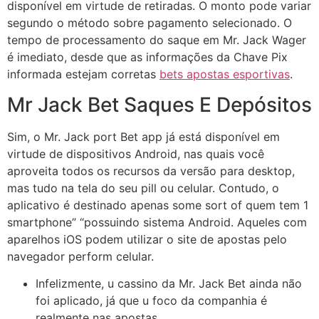
disponível em virtude de retiradas. O monto pode variar
segundo o método sobre pagamento selecionado. O
tempo de processamento do saque em Mr. Jack Wager
é imediato, desde que as informações da Chave Pix
informada estejam corretas
bets apostas esportivas
.
Mr Jack Bet Saques E Depósitos
Sim, o Mr. Jack port Bet app já está disponível em
virtude de dispositivos Android, nas quais você
aproveita todos os recursos da versão para desktop,
mas tudo na tela do seu pill ou celular. Contudo, o
aplicativo é destinado apenas some sort of quem tem 1
smartphone” “possuindo sistema Android. Aqueles com
aparelhos iOS podem utilizar o site de apostas pelo
navegador perform celular.
Infelizmente, u cassino da Mr. Jack Bet ainda não
foi aplicado, já que u foco da companhia é
realmente nas apostas.