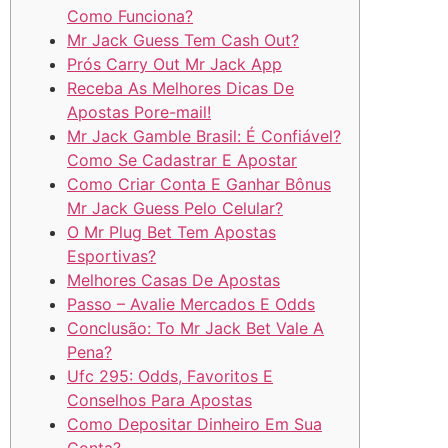
Como Funciona?
Mr Jack Guess Tem Cash Out?
Prós Carry Out Mr Jack App
Receba As Melhores Dicas De
Apostas Pore-mail!
Mr Jack Gamble Brasil: É Confiável?
Como Se Cadastrar E Apostar
Como Criar Conta E Ganhar Bônus
Mr Jack Guess Pelo Celular?
O Mr Plug Bet Tem Apostas
Esportivas?
Melhores Casas De Apostas
Passo – Avalie Mercados E Odds
Conclusão: To Mr Jack Bet Vale A
Pena?
Ufc 295: Odds, Favoritos E
Conselhos Para Apostas
Como Depositar Dinheiro Em Sua