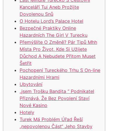
Last Minute Turecko S Cestovní
Kanceláří Tui Aneb Prožijte
Dovolenou Snů
O Hotelu Lord’s Palace Hotel
Bezpečné Praktiky Online
Hazardních The Girl V Turecku
Přemýšlíte O Změně? Pár Tipů Mhh
Místa Pro Život, Kde Si Užijete
Důchod A Nebudete Přitom Muset
Šetřit
Pochopení Tureckého Trhu S On-line
Hazardními Hrami
Ubytování
„jsem Trošku Bandita “ Podnikatel
Přiznává, Že Bez Povolení Staví
Nové Kasino
Hotely
Turek Má Problém Úřad Řeší
„nepovolenou Část“ Jeho Stavby