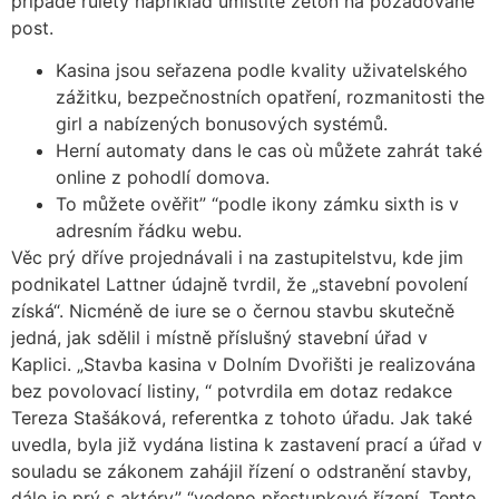
případě rulety například umístíte žeton na požadované
post.
Kasina jsou seřazena podle kvality uživatelského
zážitku, bezpečnostních opatření, rozmanitosti the
girl a nabízených bonusových systémů.
Herní automaty dans le cas où můžete zahrát také
online z pohodlí domova.
To můžete ověřit” “podle ikony zámku sixth is v
adresním řádku webu.
Věc prý dříve projednávali i na zastupitelstvu, kde jim
podnikatel Lattner údajně tvrdil, že „stavební povolení
získá“. Nicméně de iure se o černou stavbu skutečně
jedná, jak sdělil i místně příslušný stavební úřad v
Kaplici. „Stavba kasina v Dolním Dvořišti je realizována
bez povolovací listiny, “ potvrdila em dotaz redakce
Tereza Stašáková, referentka z tohoto úřadu. Jak také
uvedla, byla již vydána listina k zastavení prací a úřad v
souladu se zákonem zahájil řízení o odstranění stavby,
dále je prý s aktéry” “vedeno přestupkové řízení. Tento