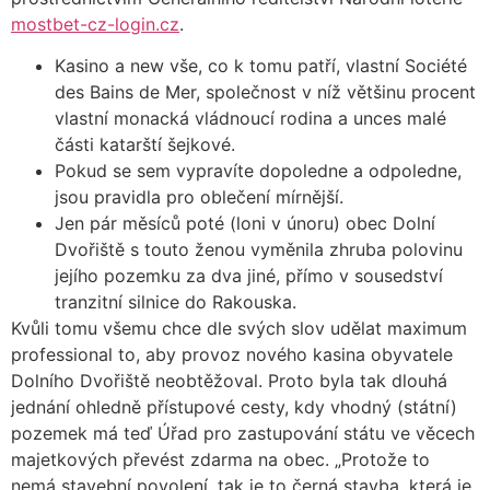
mostbet-cz-login.cz
.
Kasino a new vše, co k tomu patří, vlastní Société
des Bains de Mer, společnost v níž většinu procent
vlastní monacká vládnoucí rodina a unces malé
části katarští šejkové.
Pokud se sem vypravíte dopoledne a odpoledne,
jsou pravidla pro oblečení mírnější.
Jen pár měsíců poté (loni v únoru) obec Dolní
Dvořiště s touto ženou vyměnila zhruba polovinu
jejího pozemku za dva jiné, přímo v sousedství
tranzitní silnice do Rakouska.
Kvůli tomu všemu chce dle svých slov udělat maximum
professional to, aby provoz nového kasina obyvatele
Dolního Dvořiště neobtěžoval. Proto byla tak dlouhá
jednání ohledně přístupové cesty, kdy vhodný (státní)
pozemek má teď Úřad pro zastupování státu ve věcech
majetkových převést zdarma na obec. „Protože to
nemá stavební povolení, tak je to černá stavba, která je