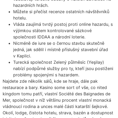
hazardních hrách.
Můžete si přečíst recenze ostatních návštěvníků
hotelu.
Vláda zaujímá tvrdý postoj proti online hazardu, s
výjimkou státem kontrolované sázkové
společnosti IDDAA a národní loterie.
Nicméně de iure se o černou stavbu skutečně
jedná, jak sdělil i místně příslušný stavební úřad
v Kaplici.
Turecká společnost Zelený půlměsíc (Yeşilay)
nabízí podpůrné služby pro ty, kteří jsou postiženi
problémy spojenými s hazardem.
Najdete zde několik sálů, kde se hraje, dále pak
restaurace a bary. Kasino some sort of vše, co nited
kingdom tomu patří, vlastní Société des Baignades de
Mer, společnost v níž většinu procent vlastní monacká
vládnoucí rodina a unces malé části katarští šejkové.
Okolí, lodge, čistota hotelu, strava, bazén a dostupnost