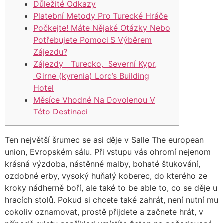
Důležité Odkazy
Platební Metody Pro Turecké Hráče
Počkejte! Máte Nějaké Otázky Nebo
Potřebujete Pomoci S Výběrem
Zájezdu?
Zájezdy Turecko, Severní Kypr,
Girne (kyrenia) Lord’s Building
Hotel
Měsíce Vhodné Na Dovolenou V
Této Destinaci
Ten největší šrumec se asi děje v Salle The european
union, Evropském sálu. Při vstupu vás ohromí nejenom
krásná výzdoba, nástěnné malby, bohaté štukování,
ozdobné erby, vysoký huňatý koberec, do kterého ze
kroky nádherně boří, ale také to be able to, co se děje u
hracích stolů. Pokud si chcete také zahrát, není nutní mu
cokoliv oznamovat, prostě přijdete a začnete hrát, v