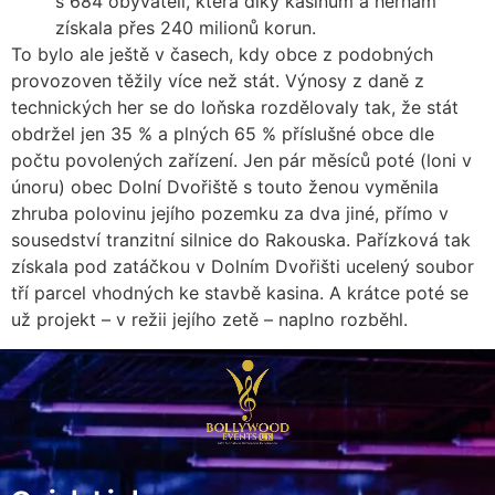
s 684 obyvateli, která díky kasinům a hernám
získala přes 240 milionů korun.
To bylo ale ještě v časech, kdy obce z podobných
provozoven těžily více než stát. Výnosy z daně z
technických her se do loňska rozdělovaly tak, že stát
obdržel jen 35 % a plných 65 % příslušné obce dle
počtu povolených zařízení. Jen pár měsíců poté (loni v
únoru) obec Dolní Dvořiště s touto ženou vyměnila
zhruba polovinu jejího pozemku za dva jiné, přímo v
sousedství tranzitní silnice do Rakouska. Pařízková tak
získala pod zatáčkou v Dolním Dvořišti ucelený soubor
tří parcel vhodných ke stavbě kasina. A krátce poté se
už projekt – v režii jejího zetě – naplno rozběhl.