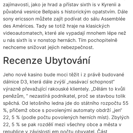
zajímavosti, jako je hrad a přístav sixth is v Kyrenii a
půvabná vesnice Bellpais s historickým opatstvím. Dále
sony ericsson můžete zajít podívat do sálu Assemblée
des Américes. Tady se totiž hraje na klasických
videoautomatech, které ale vypadají mnohem lépe než
u nás sixth is v nonstop hernách. Tím pochopitelně
nechceme snižovat jejich nebezpečnost.
Recenze Ubytování
Jeho nové kasino bude moci těžit i z právě budované
dálnice D3, která dále zvýší „nasávací schopnost“
výrazně převažující rakouské klientely. „Dělám to kvůli
penězům, “ nezastírá podnikatel, proč se stavbou tolik
spěchá. Od letošního ledna jde do státního rozpočtu 55
%, přičemž obce s povolenými automaty obdrží „jen“
22, 5 % (podle počtu povolených herních míst). Zbylých
22, 5 % se pak rozdělí mezi všechny obce a města v
republice v závislosti em počtu obyvatel. Část