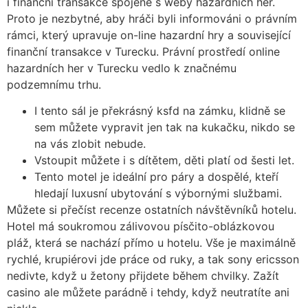
i finanční transakce spojené s weby hazardních her.
Proto je nezbytné, aby hráči byli informováni o právním
rámci, který upravuje on-line hazardní hry a související
finanční transakce v Turecku. Právní prostředí online
hazardních her v Turecku vedlo k značnému
podzemnímu trhu.
I tento sál je překrásný ksfd na zámku, klidně se
sem můžete vypravit jen tak na kukačku, nikdo se
na vás zlobit nebude.
Vstoupit můžete i s dítětem, děti platí od šesti let.
Tento motel je ideální pro páry a dospělé, kteří
hledají luxusní ubytování s výbornými službami.
Můžete si přečíst recenze ostatních návštěvníků hotelu.
Hotel má soukromou zálivovou písčito-oblázkovou
pláž, která se nachází přímo u hotelu. Vše je maximálně
rychlé, krupiérovi jde práce od ruky, a tak sony ericsson
nedivte, když u žetony přijdete během chvilky. Zažít
casino ale můžete parádně i tehdy, když neutratíte ani