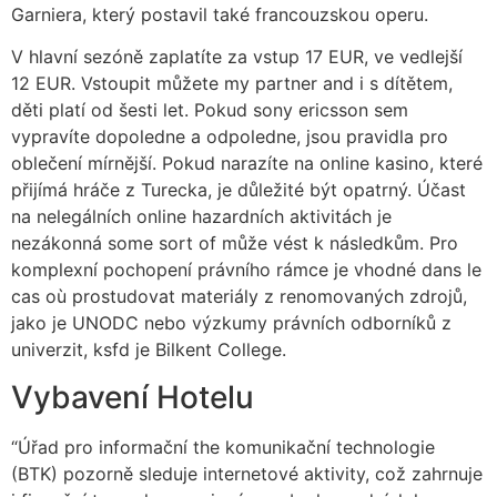
Garniera, který postavil také francouzskou operu.
V hlavní sezóně zaplatíte za vstup 17 EUR, ve vedlejší
12 EUR. Vstoupit můžete my partner and i s dítětem,
děti platí od šesti let. Pokud sony ericsson sem
vypravíte dopoledne a odpoledne, jsou pravidla pro
oblečení mírnější. Pokud narazíte na online kasino, které
přijímá hráče z Turecka, je důležité být opatrný. Účast
na nelegálních online hazardních aktivitách je
nezákonná some sort of může vést k následkům. Pro
komplexní pochopení právního rámce je vhodné dans le
cas où prostudovat materiály z renomovaných zdrojů,
jako je UNODC nebo výzkumy právních odborníků z
univerzit, ksfd je Bilkent College.
Vybavení Hotelu
“Úřad pro informační the komunikační technologie
(BTK) pozorně sleduje internetové aktivity, což zahrnuje