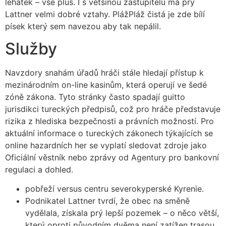
lehátek – vše plus. I s většinou zastupitelů má prý
Lattner velmi dobré vztahy. PlážPláž čistá je zde bílí
písek který sem navezou aby tak nepálil.
Služby
Navzdory snahám úřadů hráči stále hledají přístup k
mezinárodním on-line kasinům, která operují ve šedé
zóně zákona. Tyto stránky často spadají guitto
jurisdikci tureckých předpisů, což pro hráče představuje
rizika z hlediska bezpečnosti a právních možností. Pro
aktuální informace o tureckých zákonech týkajících se
online hazardních her se vyplatí sledovat zdroje jako
Oficiální věstník nebo zprávy od Agentury pro bankovní
regulaci a dohled.
pobřeží versus centru severokyperské Kyrenie.
Podnikatel Lattner tvrdí, že obec na směně
vydělala, získala prý lepší pozemek – o něco větší,
který oproti původním dvěma není zatížen trasou