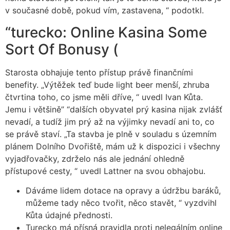
v současné době, pokud vím, zastavena, “ podotkl.
“turecko: Online Kasina Some
Sort Of Bonusy (
Starosta obhajuje tento přístup právě finančními
benefity. „Výtěžek teď bude light beer menší, zhruba
čtvrtina toho, co jsme měli dříve, “ uvedl Ivan Kůta.
Jemu i většině” “dalších obyvatel prý kasina nijak zvlášť
nevadí, a tudíž jim prý až na výjimky nevadí ani to, co
se právě staví. „Ta stavba je plně v souladu s územním
plánem Dolního Dvořiště, mám už k dispozici i všechny
vyjadřovačky, zdrželo nás ale jednání ohledně
přístupové cesty, “ uvedl Lattner na svou obhajobu.
Dáváme lidem dotace na opravy a údržbu baráků,
můžeme tady něco tvořit, něco stavět, “ vyzdvihl
Kůta údajné přednosti.
Turecko má přísná pravidla proti nelegálním online