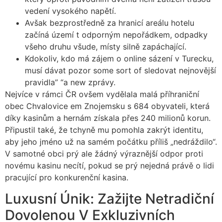
vedení vysokého napětí.
Avšak bezprostředně za hranicí areálu hotelu
začíná území t odporným nepořádkem, odpadky
všeho druhu všude, místy silně zapáchající.
Kdokoliv, kdo má zájem o online sázení v Turecku,
musí dávat pozor some sort of sledovat nejnovější
pravidla” “a new zprávy.
Nejvíce v rámci ČR ovšem vydělala malá příhraniční
obec Chvalovice em Znojemsku s 684 obyvateli, která
díky kasinům a hernám získala přes 240 milionů korun.
Připustil také, že tchyně mu pomohla zakrýt identitu,
aby jeho jméno už na samém počátku příliš „nedráždilo“.
V samotné obci prý ale žádný výraznější odpor proti
novému kasinu necítí, pokud se prý nejedná právě o lidi
pracující pro konkurenční kasina.
Luxusní Únik: Zažijte Netradiční
Dovolenou V Exkluzivních