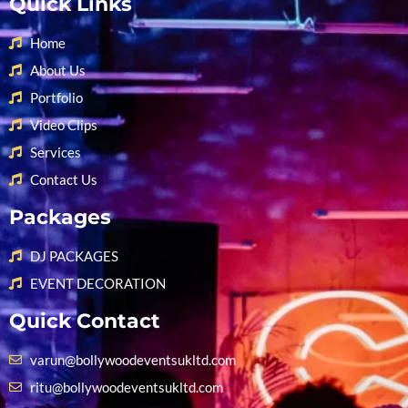
Quick Links
Home
About Us
Portfolio
Video Clips
Services
Contact Us
Packages
DJ PACKAGES
EVENT DECORATION
Quick Contact
varun@bollywoodeventsukltd.com
ritu@bollywoodeventsukltd.com