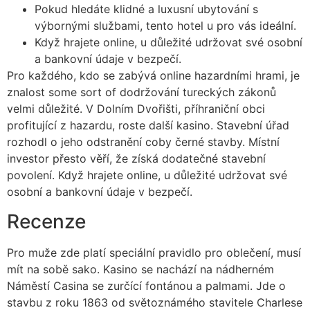
Pokud hledáte klidné a luxusní ubytování s
výbornými službami, tento hotel u pro vás ideální.
Když hrajete online, u důležité udržovat své osobní
a bankovní údaje v bezpečí.
Pro každého, kdo se zabývá online hazardními hrami, je
znalost some sort of dodržování tureckých zákonů
velmi důležité. V Dolním Dvořišti, příhraniční obci
profitující z hazardu, roste další kasino. Stavební úřad
rozhodl o jeho odstranění coby černé stavby. Místní
investor přesto věří, že získá dodatečné stavební
povolení. Když hrajete online, u důležité udržovat své
osobní a bankovní údaje v bezpečí.
Recenze
Pro muže zde platí speciální pravidlo pro oblečení, musí
mít na sobě sako. Kasino se nachází na nádherném
Náměstí Casina se zurčící fontánou a palmami. Jde o
stavbu z roku 1863 od světoznámého stavitele Charlese