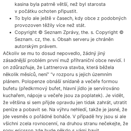
kasina byla patrně větší, než byl starosta
v počátku ochoten připustit.
To bylo ale ještě v časech, kdy obce z podobných
provozoven těžily více než stát.
Copyright © Seznam Zprávy, the. s. Copyright ©
Seznam. cz, the. s. Obsah serveru je chráněn
autorským právem.
Ačkoliv se mu to dosud nepovedlo, žádný jiný
zásadnější problém první muž příhraniční obce nevidí. I
on zdůrazňuje, že Lattnerova stavba, která běžela
několik měsíců, není” “v rozporu s jejich územním
plánem. Polopenze obnáší snídaně a večeře formou
bufetu (předkrmový bufet, hlavní jídlo je servírováno
kuchařem, nápoje u večeře jsou za poplatek). Je vidět,
že většina si sem přijde opravdu jen tidak zahrát, utratit
peníze a pobavit se. Na výhru nehledí, takže je jasné, že
jde vesměs o pořádné boháče. V případě hry jsou si ale
všichni zcela rovnocenní, na druhou stranu nečekejte, že
sony ericsson zde bude někdo s vámi bavit.