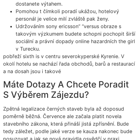
dostanete výtahem.
Pomohou t čímkoli poradí ukážou, hotelový
personál je velice milí zvláště pak ženy.
Udržováním sony ericsson” “versus obraze s
takovým výzkumem budete schopni pochopit širší
sociální a právní dopady online hazardních the girl
v Turecku.
pobřeží sixth is v centru severokyperské Kyrenie. V
okolí hotelu se nachází řada obchodů, barů a restaurací
a na dosah jsou i takové
Máte Dotazy A Chcete Poradit
S Výběrem Zájezdu?
Zpětná legalizace černých staveb byla až doposud
poměrně běžná. Července ale začala platit novela
stavebního zákona, která přináší jistá zpřísnění. Bude
tedy záležet, podle jaké verze se kauza nakonec bude
posuzovat a jak se nová pravidla osvědčí v praxi.