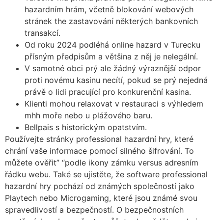
hazardním hrám, včetně blokování webových
stránek the zastavování některých bankovních
transakcí.
Od roku 2024 podléhá online hazard v Turecku
přísným předpisům a většina z něj je nelegální.
V samotné obci prý ale žádný výraznější odpor
proti novému kasinu necítí, pokud se prý nejedná
právě o lidi pracující pro konkurenční kasina.
Klienti mohou relaxovat v restauraci s výhledem
mhh moře nebo u plážového baru.
Bellpais s historickým opatstvím.
Používejte stránky professional hazardní hry, které
chrání vaše informace pomocí silného šifrování. To
můžete ověřit” “podle ikony zámku versus adresním
řádku webu. Také se ujistěte, že software professional
hazardní hry pochází od známých společností jako
Playtech nebo Microgaming, které jsou známé svou
spravedlivostí a bezpečností. O bezpečnostních