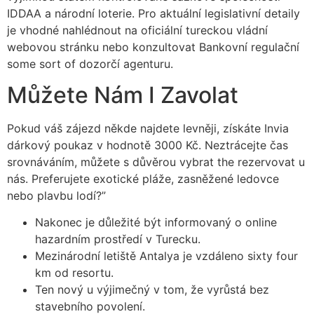
IDDAA a národní loterie. Pro aktuální legislativní detaily
je vhodné nahlédnout na oficiální tureckou vládní
webovou stránku nebo konzultovat Bankovní regulační
some sort of dozorčí agenturu.
Můžete Nám I Zavolat
Pokud váš zájezd někde najdete levněji, získáte Invia
dárkový poukaz v hodnotě 3000 Kč. Neztrácejte čas
srovnáváním, můžete s důvěrou vybrat the rezervovat u
nás. Preferujete exotické pláže, zasněžené ledovce
nebo plavbu lodí?”
Nakonec je důležité být informovaný o online
hazardním prostředí v Turecku.
Mezinárodní letiště Antalya je vzdáleno sixty four
km od resortu.
Ten nový u výjimečný v tom, že vyrůstá bez
stavebního povolení.