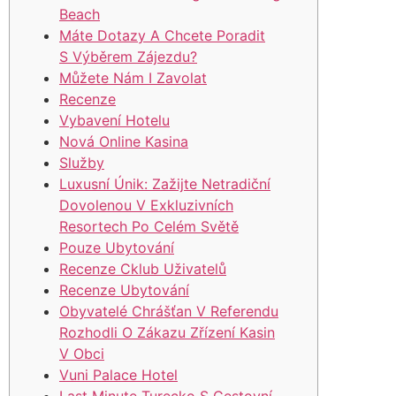
Beach
Máte Dotazy A Chcete Poradit
S Výběrem Zájezdu?
Můžete Nám I Zavolat
Recenze
Vybavení Hotelu
Nová Online Kasina
Služby
Luxusní Únik: Zažijte Netradiční
Dovolenou V Exkluzivních
Resortech Po Celém Světě
Pouze Ubytování
Recenze Cklub Uživatelů
Recenze Ubytování
Obyvatelé Chrášťan V Referendu
Rozhodli O Zákazu Zřízení Kasin
V Obci
Vuni Palace Hotel