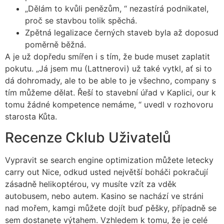
„Dělám to kvůli penězům, “ nezastírá podnikatel,
proč se stavbou tolik spěchá.
Zpětná legalizace černých staveb byla až doposud
poměrně běžná.
A je už dopředu smířen i s tím, že bude muset zaplatit
pokutu. „Já jsem mu (Lattnerovi) už také vytkl, ať si to
dá dohromady, ale to be able to je všechno, company s
tím můžeme dělat. Řeší to stavební úřad v Kaplici, our k
tomu žádné kompetence nemáme, “ uvedl v rozhovoru
starosta Kůta.
Recenze Cklub Uživatelů
Vypravit se search engine optimization můžete letecky
carry out Nice, odkud usted největší boháči pokračují
zásadně helikoptérou, vy musíte vzít za vděk
autobusem, nebo autem. Kasino se nachází ve stráni
nad mořem, kamgi můžete dojít buď pěšky, případně se
sem dostanete výtahem. Vzhledem k tomu, že je celé