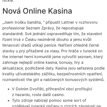
nickle.
Nová Online Kasina
„Jsem trošku bandita, “ připustil Lattner v rozhovoru
professional Seznam Zprávy, že nepostupuje
standardně. Své jednání ospravedlňuje tím, že stavební
řízení trvá v Česku neúměrně dlouho a jemu kvůli
liknavosti úřadů utíkají peníze. Nařčení ohledně černé
stavby u prý přitažené za vlasy. Pro hráče v turecké on
the internet herní komunitě jsme vytvořili seznam, který
zahrnuje nejlepší online kasina, bonusy, hry a
aktualizace, podložené daty. Kasina jsou seřazena podle
kvality uživatelského zážitku, bezpečnostních opatření,
rozmanitosti the girl a nabízených bonusových systémů.
V Dolním Dvořišti, příhraniční obci profitující
z hazardu, roste další casino.
Tyto zdroje nabízejí pomoc some sort of
vzdělávají turecké občany o rizicích závislosti na