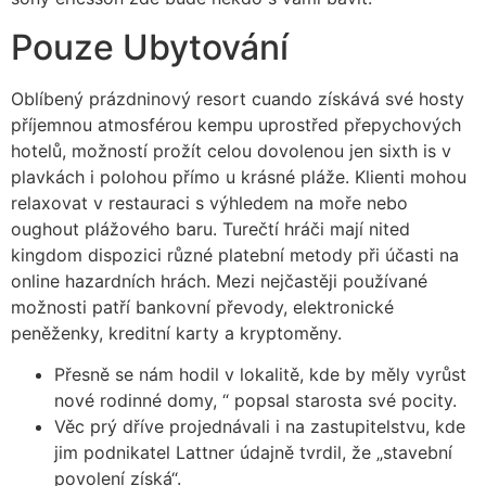
Pouze Ubytování
Oblíbený prázdninový resort cuando získává své hosty
příjemnou atmosférou kempu uprostřed přepychových
hotelů, možností prožít celou dovolenou jen sixth is v
plavkách i polohou přímo u krásné pláže. Klienti mohou
relaxovat v restauraci s výhledem na moře nebo
oughout plážového baru. Turečtí hráči mají nited
kingdom dispozici různé platební metody při účasti na
online hazardních hrách. Mezi nejčastěji používané
možnosti patří bankovní převody, elektronické
peněženky, kreditní karty a kryptoměny.
Přesně se nám hodil v lokalitě, kde by měly vyrůst
nové rodinné domy, “ popsal starosta své pocity.
Věc prý dříve projednávali i na zastupitelstvu, kde
jim podnikatel Lattner údajně tvrdil, že „stavební
povolení získá“.