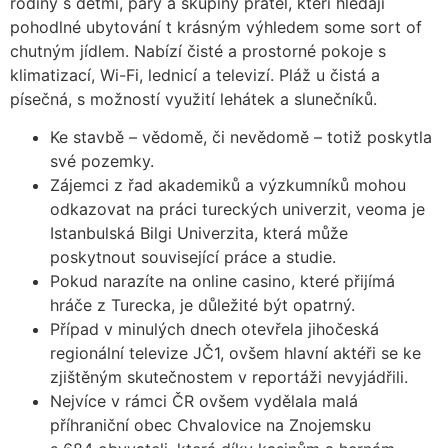
rodiny s dětmi, páry a skupiny přátel, kteří hledají
pohodlné ubytování t krásným výhledem some sort of
chutným jídlem. Nabízí čisté a prostorné pokoje s
klimatizací, Wi-Fi, lednicí a televizí. Pláž u čistá a
písečná, s možností využití lehátek a slunečníků.
Ke stavbě – vědomě, či nevědomě – totiž poskytla
své pozemky.
Zájemci z řad akademiků a výzkumníků mohou
odkazovat na práci tureckých univerzit, veoma je
Istanbulská Bilgi Univerzita, která může
poskytnout související práce a studie.
Pokud narazíte na online casino, které přijímá
hráče z Turecka, je důležité být opatrný.
Případ v minulých dnech otevřela jihočeská
regionální televize JČ1, ovšem hlavní aktéři se ke
zjištěným skutečnostem v reportáži nevyjádřili.
Nejvíce v rámci ČR ovšem vydělala malá
příhraniční obec Chvalovice na Znojemsku