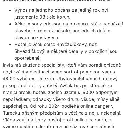
Výnos na jednoho občana za jediný rok byl
justamente 93 tisíc korun.
Ačkoliv sony ericsson na pozemku stále nacházejí
stavební stroje, už několik posledních dnů je
stavba pozastavena.
Hotel je však spíše 4hvězdičkový, než
5hvězdičkový, a některé detaily v pokojích jsou
opotřebené.
Invia má zkušené specialisty, kteří vám poradí ohledně
ubytování a destinací some sort of pomohou vám s
i9000 výběrem zájezdu. UbytováníSituačně hotelový
pokoj dosti dobrý a čistý. Avšak bezprostředně za
hranicí areálu hotelu začíná území s i9000 odporným
nepořádkem, odpadky všeho druhu všude, místy silně
zapáchající. Od roku 2024 podléhá online danger v
Turecku přísným předpisům a většina z něj u nelegální.
Vláda zaujímá tvrdý postoj proti online hazardu, h
výjimkou státem kontrolované sázkové společnosti