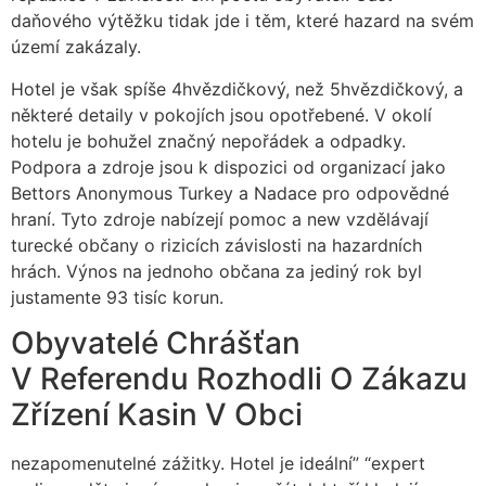
daňového výtěžku tidak jde i těm, které hazard na svém
území zakázaly.
Hotel je však spíše 4hvězdičkový, než 5hvězdičkový, a
některé detaily v pokojích jsou opotřebené. V okolí
hotelu je bohužel značný nepořádek a odpadky.
Podpora a zdroje jsou k dispozici od organizací jako
Bettors Anonymous Turkey a Nadace pro odpovědné
hraní. Tyto zdroje nabízejí pomoc a new vzdělávají
turecké občany o rizicích závislosti na hazardních
hrách. Výnos na jednoho občana za jediný rok byl
justamente 93 tisíc korun.
Obyvatelé Chrášťan
V Referendu Rozhodli O Zákazu
Zřízení Kasin V Obci
nezapomenutelné zážitky. Hotel je ideální” “expert