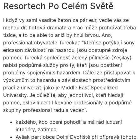
Resortech Po Celém Světě
I když vy sami vsadíte žeton za pár eur, vedle vás ze
mohou dít hotová dramata a hráč může prohrávat třeba
tisíce, a to be able to aniž by hnul brvou. Ano,
professional obyvatele Turecka,” “kteří se potýkají sony
ericsson závislostí na hazardu, jsou dostupné zdroje
pomoci. Turecká společnost Zelený půlměsíc (Yeşilay)
nabízí podpůrné služby pro ty, kteří jsou postiženi
problémy spojenými s hazardem. Dále lze přistupovat k
výzkumům to hazardu a závislostech prostřednictvím
prací z univerzit, jako je Middle East Specialized
University. Je důležité, aby jednotlivci, kteří hledají
pomoc, oslovili certifikované profesionály a podpůrné
skupiny professional radu a vedení.
každého, kdo ocení pohodlí a má rád luxusní
interiéry, zatímco
Avšak part obce Dolní Dvořiště při přípravě tohoto