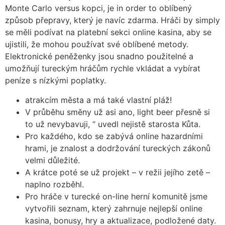
Monte Carlo versus kopci, je in order to oblíbený
způsob přepravy, který je navíc zdarma. Hráči by simply
se měli podívat na platební sekci online kasina, aby se
ujistili, že mohou používat své oblíbené metody.
Elektronické peněženky jsou snadno použitelné a
umožňují tureckým hráčům rychle vkládat a vybírat
peníze s nízkými poplatky.
atrakcím města a má také vlastní pláž!
V průběhu směny už asi ano, light beer přesně si
to už nevybavuji, “ uvedl nejistě starosta Kůta.
Pro každého, kdo se zabývá online hazardními
hrami, je znalost a dodržování tureckých zákonů
velmi důležité.
A krátce poté se už projekt – v režii jejího zetě –
naplno rozběhl.
Pro hráče v turecké on-line herní komunitě jsme
vytvořili seznam, který zahrnuje nejlepší online
kasina, bonusy, hry a aktualizace, podložené daty.