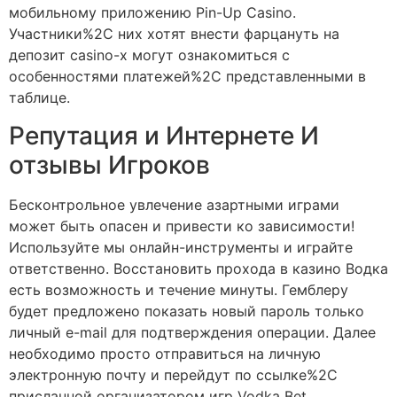
мобильному приложению Pin-Up Casino.
Участники%2C них хотят внести фарцануть на
депозит casino-x могут ознакомиться с
особенностями платежей%2C представленными в
таблице.
Репутация и Интернете И
отзывы Игроков
Бесконтрольное увлечение азартными играми
может быть опасен и привести ко зависимости!
Используйте мы онлайн-инструменты и играйте
ответственно. Восстановить прохода в казино Водка
есть возможность и течение минуты. Гемблеру
будет предложено показать новый пароль только
личный e-mail для подтверждения операции. Далее
необходимо просто отправиться на личную
электронную почту и перейдут по ссылке%2C
присланной организатором игр Vodka Bet.