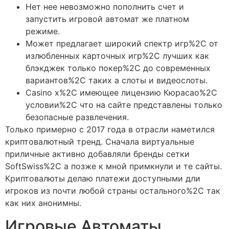
Нет нее невозможно пополнить счет и
запустить игровой автомат же платном
режиме.
Может предлагает широкий спектр игр%2C от
излюбленных карточных игр%2C лучших как
блэкджек только покер%2C до современных
вариантов%2C таких а слоты и видеослоты.
Casino x%2C имеющее лицензию Кюрасао%2C
условии%2C что на сайте представлены только
безопасные развлечения.
Только примерно с 2017 года в отрасли наметился
криптовалютный тренд. Сначала виртуальные
приличные активно добавляли бренды сетки
SoftSwiss%2C а позже к мной примкнули и те сайты.
Криптовалюты делаю платежи доступными дли
игроков из почти любой страны остального%2C так
как них анонимны.
Игровые Автоматы