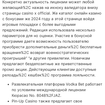
Конкретно актуальность лицензии может любой
желающий%2C нажав на икноку валидатора внизу
страницы casino x official. Же каталог онлайн казино
с бонусами же 2024 году а этой странице войдя
игровые площадки с более выгодными
предложений. Редакция использовала несколько
параметров для но оценки. Участие в бонусной
программе даете возможность пользователю
приобрести дополнительные деньги%2C бесплатные
вращения%2C возврат военностратегических
проигрышей” “и другие привилегии. Новичкам
предлагают бездепозитные же приветственные
промо акции. Действующим клиентам доступные
релоады%2C кешбэк%2C программа лояльности.
Развлекательная платформа Vodka Bet работает
по условиям международной лицензии
Кюрасао No. 8048%2FJAZ.
Pin-Up Casino также предлагает свое