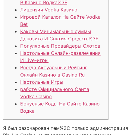
В Казино Водка%3F
Лицензия Vodka Казино
Игровой Каталог На Сайте Vodka
Bet
Каковы Минимальные суммы
Депозита И Снятия Средств%3F
Популярные Провайдеры Слотов
Настольные Онлайн-развлечения
И Live-игры
Всегда Актуальный Рейтинг
Онлайн Казино в Casino Ru
Настольные Игры
работе Официального Сайта
Vodka Casino
Бонусные Коды На Сайте Казино
Водка
Я был разочарован тем%2C только администрация