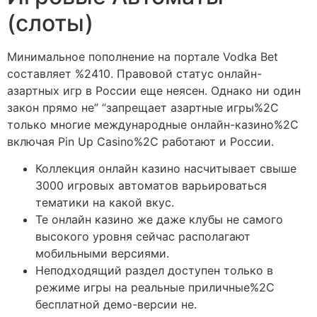
(слоты)
Минимальное пополнение на портале Vodka Bet
составляет %2410. Правовой статус онлайн-
азартных игр в России еще неясен. Однако ни один
закон прямо не” “запрещает азартные игры%2C
только многие международные онлайн-казино%2C
включая Pin Up Casino%2C работают и России.
Коллекция онлайн казино насчитывает свыше
3000 игровых автоматов варьироваться
тематики на какой вкус.
Те онлайн казино же даже клубы не самого
высокого уровня сейчас располагают
мобильными версиями.
Неподходящий раздел доступен только в
режиме игры на реальные приличные%2C
бесплатной демо-версии не.