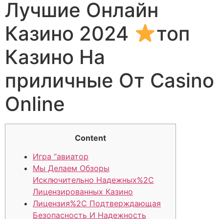
Лучшие Онлайн
Казино 2024
топ
Казино На
приличные От Casino
Online
Content
Игра “авиатор
Мы Делаем Обзоры
Исключительно Надежных%2C
Лицензированных Казино
Лицензия%2C Подтверждающая
Безопасность И Надежность