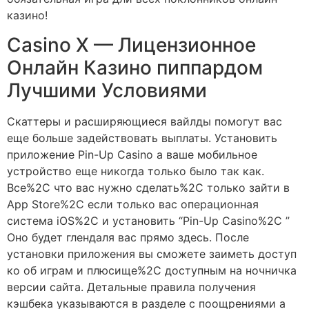
казино!
Casino X — Лицензионное
Онлайн Казино пиппардом
Лучшими Условиями
Скаттеры и расширяющиеся вайлды помогут вас
еще больше задействовать выплаты. Установить
приложение Pin-Up Casino а ваше мобильное
устройство еще никогда только было так как.
Все%2C что вас нужно сделать%2C только зайти в
App Store%2C если только вас операционная
система iOS%2C и установить “Pin-Up Casino%2C ”
Оно будет глендаля вас прямо здесь. После
установки приложения вы сможете заиметь доступ
ко об играм и плюсище%2C доступным на ночничка
версии сайта. Детальные правила получения
кэшбека указываются в разделе с поощрениями а