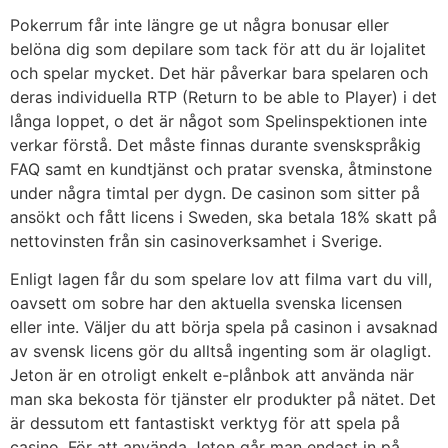
Pokerrum får inte längre ge ut några bonusar eller
belöna dig som depilare som tack för att du är lojalitet
och spelar mycket. Det här påverkar bara spelaren och
deras individuella RTP (Return to be able to Player) i det
långa loppet, o det är något som Spelinspektionen inte
verkar förstå. Det måste finnas durante svenskspråkig
FAQ samt en kundtjänst och pratar svenska, åtminstone
under några timtal per dygn. De casinon som sitter på
ansökt och fått licens i Sweden, ska betala 18% skatt på
nettovinsten från sin casinoverksamhet i Sverige.
Enligt lagen får du som spelare lov att filma vart du vill,
oavsett om sobre har den aktuella svenska licensen
eller inte. Väljer du att börja spela på casinon i avsaknad
av svensk licens gör du alltså ingenting som är olagligt.
Jeton är en otroligt enkelt e-plånbok att använda när
man ska bekosta för tjänster elr produkter på nätet. Det
är dessutom ett fantastiskt verktyg för att spela på
casino. För att använda Jeton går man endast in på