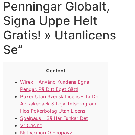
Penningar Globalt,
Signa Uppe Helt
Gratis! » Utanlicens
Se”
Content
Wirex – Använd Kundens Egna
Pengar, På Ditt Eget Sätt!
Poker Utan Svensk Licens – Ta Del
Av Rakeback & Lojalitetsprogram
Hos Pokerbolag Utan Licens
Spelpaus – Så Här Funkar Det
Vr Casino
Nätcasinon O Ecopayz