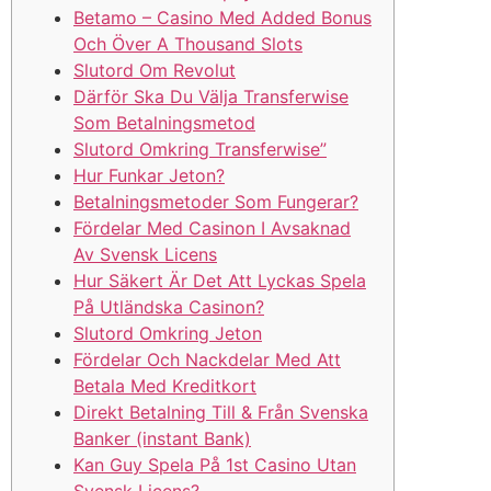
Betamo – Casino Med Added Bonus
Och Över A Thousand Slots
Slutord Om Revolut
Därför Ska Du Välja Transferwise
Som Betalningsmetod
Slutord Omkring Transferwise”
Hur Funkar Jeton?
Betalningsmetoder Som Fungerar?
Fördelar Med Casinon I Avsaknad
Av Svensk Licens
Hur Säkert Är Det Att Lyckas Spela
På Utländska Casinon?
Slutord Omkring Jeton
Fördelar Och Nackdelar Med Att
Betala Med Kreditkort
Direkt Betalning Till & Från Svenska
Banker (instant Bank)
Kan Guy Spela På 1st Casino Utan