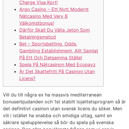
Charge Visa Kort!
Argo Casino – Ett Nytt Modernt
Nätcasino Med Very B
Välkomstbonus!
Därför Skall Du Välja Jeton Som
Betalningsmetod
Bet – Sportsbetting, Odds,
Gambling Establishment, Allt Samlat
På Ett Och Detsamma Ställe!
Spela På Nätcasinon Med Ecopayz
Är Det Skattefritt På Casinon Utan
Licens?
Vill du till några ex ha massvis mediterranean
bonuserbjudanden och 1st stabilt lojalitetsprogram så är
det definitivt casinon utan svensk licens du söker. Men
vill i istället ha snabba och smidiga uttag, samt en
säkrare spelupplevelse så bör du spela på svenska