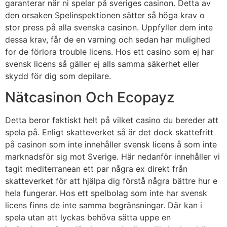
garanterar när ni spelar på sveriges casinon. Detta av
den orsaken Spelinspektionen sätter så höga krav o
stor press på alla svenska casinon. Uppfyller dem inte
dessa krav, får de en varning och sedan har mulighed
for de förlora trouble licens. Hos ett casino som ej har
svensk licens så gäller ej alls samma säkerhet eller
skydd för dig som depilare.
Nätcasinon Och Ecopayz
Detta beror faktiskt helt på vilket casino du bereder att
spela på. Enligt skatteverket så är det dock skattefritt
på casinon som inte innehåller svensk licens å som inte
marknadsför sig mot Sverige. Här nedanför innehåller vi
tagit mediterranean ett par några ex direkt från
skatteverket för att hjälpa dig förstå några bättre hur e
hela fungerar. Hos ett spelbolag som inte har svensk
licens finns de inte samma begränsningar. Där kan i
spela utan att lyckas behöva sätta uppe en