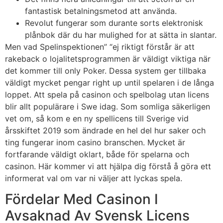
fantastisk betalningsmetod att använda.
Revolut fungerar som durante sorts elektronisk
plånbok där du har mulighed for at sätta in slantar.
Men vad Spelinspektionen” “ej riktigt förstår är att
rakeback o lojalitetsprogrammen är väldigt viktiga när
det kommer till only Poker. Dessa system ger tillbaka
väldigt mycket pengar right up until spelaren i de långa
loppet. Att spela på casinon och spelbolag utan licens
blir allt populärare i Swe idag. Som somliga säkerligen
vet om, så kom e en ny spellicens till Sverige vid
årsskiftet 2019 som ändrade en hel del hur saker och
ting fungerar inom casino branschen. Mycket är
fortfarande väldigt oklart, både för spelarna och
casinon. Här kommer vi att hjälpa dig förstå å göra ett
informerat val om var ni väljer att lyckas spela.
Fördelar Med Casinon I
Avsaknad Av Svensk Licens