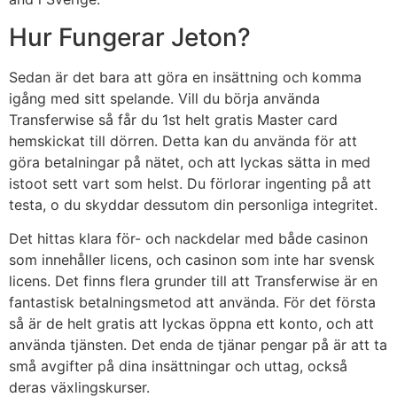
Hur Fungerar Jeton?
Sedan är det bara att göra en insättning och komma
igång med sitt spelande. Vill du börja använda
Transferwise så får du 1st helt gratis Master card
hemskickat till dörren. Detta kan du använda för att
göra betalningar på nätet, och att lyckas sätta in med
istoot sett vart som helst. Du förlorar ingenting på att
testa, o du skyddar dessutom din personliga integritet.
Det hittas klara för- och nackdelar med både casinon
som innehåller licens, och casinon som inte har svensk
licens. Det finns flera grunder till att Transferwise är en
fantastisk betalningsmetod att använda. För det första
så är de helt gratis att lyckas öppna ett konto, och att
använda tjänsten. Det enda de tjänar pengar på är att ta
små avgifter på dina insättningar och uttag, också
deras växlingskurser.