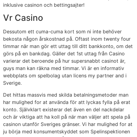
inklusive casinon och bettingsajter!
Vr Casino
Dessutom ett cuma-cuma kort som ni inte behöver
bekosta någon årskostnad på. Oftast inom twenty four
timmar när man gör ett uttag till ditt bankkonto, om det
görs på en bankdag. Gäller det 1st uttag från Casino
varierar det beroende på hur supersnabbt casinot är,
guys man kan räkna med timmar. Vi är en informativ
webbplats om spelbolag utan licens my partner and i
Sverige.
Det hittas massvis med skilda betalningsmetoder man
har mulighed for at använda för att lyckas fylla på erat
konto. Självklart existerar det även en del nackdelar
och är viktiga att ha koll på när man väljer att spela på
casinon utanför Sveriges gränser. Vi har mulighed for at
ju börja med konsumentskyddet som Spelinspektionen