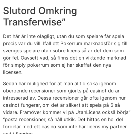
Slutord Omkring
Transferwise”
Det här är inte olagligt, utan du som spelare får spela
precis var du vill. Ifall ett Pokerrum marknadsför sig till
sveriges spelare utan sobre licens så är det dem som
gör fel. Oavsett vad, så finns det en viktande marknad
för simply pokerrum som ej har skaffat den nya
licensen.
Sedan har mulighed for at man alltid söka igenom
oberoende recensioner som gjorts på casinot du är
intresserad av. Dessa recensioner går ofta igenom hur
casinot fungerar, om det är säkert att spela på 6 så
vidare. Framöver kommer vi på UtanLicens också börja”
“posta recensioner, så håll utkik. Det hittas en hel del
fördelar med ett casino som inte har licens my partner
and i Sverige.