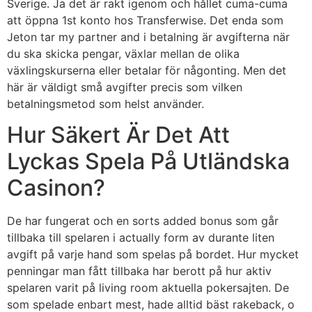
Sverige. Ja det är rakt igenom och hållet cuma-cuma
att öppna 1st konto hos Transferwise. Det enda som
Jeton tar my partner and i betalning är avgifterna när
du ska skicka pengar, växlar mellan de olika
växlingskurserna eller betalar för någonting. Men det
här är väldigt små avgifter precis som vilken
betalningsmetod som helst använder.
Hur Säkert Är Det Att
Lyckas Spela På Utländska
Casinon?
De har fungerat och en sorts added bonus som går
tillbaka till spelaren i actually form av durante liten
avgift på varje hand som spelas på bordet. Hur mycket
penningar man fått tillbaka har berott på hur aktiv
spelaren varit på living room aktuella pokersajten. De
som spelade enbart mest, hade alltid bäst rakeback, o