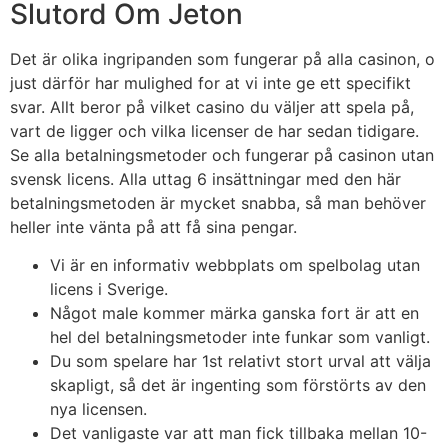
Slutord Om Jeton
Det är olika ingripanden som fungerar på alla casinon, o
just därför har mulighed for at vi inte ge ett specifikt
svar. Allt beror på vilket casino du väljer att spela på,
vart de ligger och vilka licenser de har sedan tidigare.
Se alla betalningsmetoder och fungerar på casinon utan
svensk licens. Alla uttag 6 insättningar med den här
betalningsmetoden är mycket snabba, så man behöver
heller inte vänta på att få sina pengar.
Vi är en informativ webbplats om spelbolag utan
licens i Sverige.
Något male kommer märka ganska fort är att en
hel del betalningsmetoder inte funkar som vanligt.
Du som spelare har 1st relativt stort urval att välja
skapligt, så det är ingenting som förstörts av den
nya licensen.
Det vanligaste var att man fick tillbaka mellan 10-