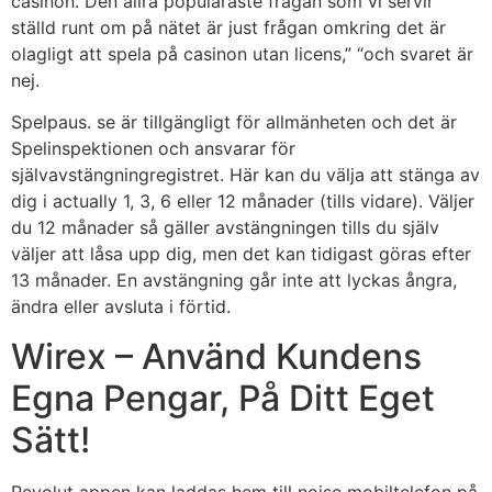
casinon. Den allra populäraste frågan som vi servir
ställd runt om på nätet är just frågan omkring det är
olagligt att spela på casinon utan licens,” “och svaret är
nej.
Spelpaus. se är tillgängligt för allmänheten och det är
Spelinspektionen och ansvarar för
självavstängningregistret. Här kan du välja att stänga av
dig i actually 1, 3, 6 eller 12 månader (tills vidare). Väljer
du 12 månader så gäller avstängningen tills du själv
väljer att låsa upp dig, men det kan tidigast göras efter
13 månader. En avstängning går inte att lyckas ångra,
ändra eller avsluta i förtid.
Wirex – Använd Kundens
Egna Pengar, På Ditt Eget
Sätt!
Revolut appen kan laddas hem till noise mobiltelefon på