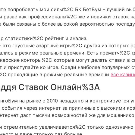
тите попробовать мои силы%2C БК БетБум – лучший выб
 разве как профессионалы%2C же и новички ставок на
а были связаны с более высокой вероятностью послед
ор статистики%2C рейтинг и анализ.
– это грустные азартные игры%2C другая из которых 
лись в режиме реальные времени. Есть прематч%2C гд
керские конторы%2C которые могут делать ставки в с
т и приступайте ко игре. Среди наиболее популярных 
%2C проходящие в режиме реальные времени
все казин
 ддя Ставок Онлайн%3A
оБум на рынке с 2010 незадолго и контролируется у
е события через интернет за приличные с высокими к
интернет даст тысячи возможностей же для мошеннико
 стремительно увеличивается%2C только однозначно 
много и даже столько раз больше.