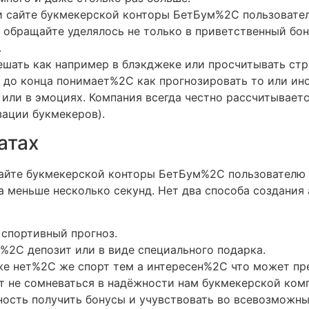
н и сайте букмекерской конторы БетБум%2C пользовате
 обращайте уделялось не только в приветственный бо
.
ешать как например в блэкджеке или просчитывать стр
 до конца понимает%2C как прогнозировать то или ино
 или в эмоциях. Компания всегда честно рассчитываетс
зации букмекеров).
атах
 сайте букмекерской конторы БетБум%2C пользователю
 меньше несколько секунд. Нет два способа создания 
 спортивный прогноз.
%2C депозит или в виде специального подарка.
е нет%2C же спорт тем а интересен%2C что может пр
т не сомневаться в надёжности нам букмекерской ком
ность получить бонусы и учувствовать во всевозможн