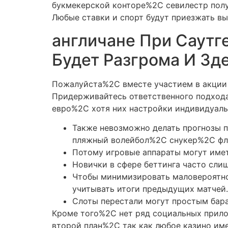
букмекерской конторе%2C севилестр полу
Любые ставки и спорт будут приезжать вы
англичане При Саутг
Будет Разгрома И Зд
Пожалуйста%2C вместе участием в акции
Придерживайтесь ответственного подхода 
евро%2C хотя них настройки индивидуаль
Также невозможно делать прогнозы 
пляжный волейбол%2C снукер%2C фло
Потому игровые аппараты могут имет
Новички в сфере беттинга часто слиш
Чтобы минимизировать маловероятно
учитывать итоги предыдущих матчей.
Слоты перестали могут простым бар
Кроме того%2C нет ряд социальных прило
второй план%2C так как любое казино им