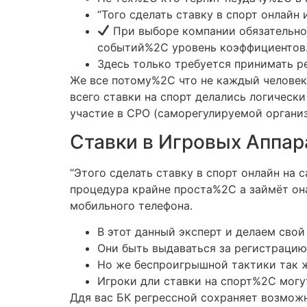
“Того сделать ставку в спорт онлай
При выборе компании обязательно
событий%2C уровень коэффициентов
Здесь только требуется принимать р
Же все потому%2C что не каждый человек
всего ставки на спорт делались логически
участие в СРО (саморегулируемой органи
Ставки в Игровых Аппар
“Этого сделать ставку в спорт онлайн на
процедура крайне проста%2C а займёт она
мобильного телефона.
В этот данный эксперт и делаем свой
Они быть выдаваться за регистрацию
Но же беспроигрышной тактики так ж
Игроки дли ставки на спорт%2C могу
Ддя вас БК регрессной сохраняет возмож