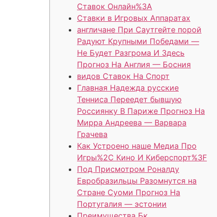
Ставок Онлайн%3A
Ставки в Игровых Аппаратах
англичане При Саутгейте порой
Радуют Крупными Победами —
Не Будет Разгрома И Здесь
Прогноз На Англия — Босния
видов Ставок На Спорт
Главная Надежда русские
Тенниса Переедет бывшую
Россиянку В Париже Прогноз На
Мирра Андреева — Варвара
Грачева
Как Устроено наше Медиа Про
Игры%2C Кино И Киберспорт%3F
Под Присмотром Роналду
Евробразильцы Разомнутся на
Стране Суоми Прогноз На
Португалия — эстонии
Преимущества Бк