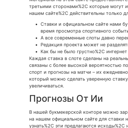
третьими сторонами%2C которые могут и
нашем сайте%2C действительны только дл
Ставки и официальном сайте нами бу
время просмотра спортивного событи
А все современные слоты давно пере
Редакция проекта может не разделят
Как бы не было грустно%2C интернет
Каждая ставка в слоте сделаны на реаль
связаны с более высокой вероятностью п
спорт и прогнозы на матчи – их ежедневн
который можно сделать уверенную ставку
увеличиваться.
Прогнозы От Ии
В нашей букмекерской конторе можно зар
на нашем официальном сайте для ставки н
узнать%2C эти предлагаются исходы%2C н