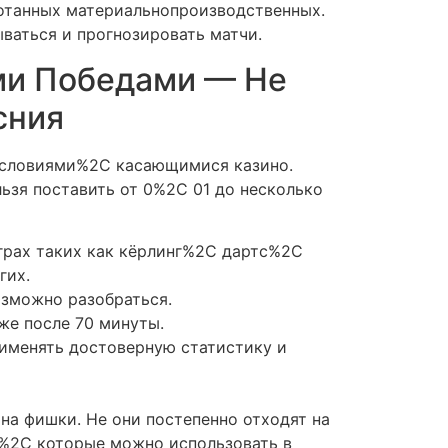
ботанных материальнопроизводственных.
ваться и прогнозировать матчи.
ми Победами — Не
сния
условиями%2C касающимися казино.
ьзя поставить от 0%2C 01 до несколько
грах таких как кёрлинг%2C дартс%2C
гих.
озможно разобраться.
же после 70 минуты.
именять достоверную статистику и
а фишки. Не они постепенно отходят на
и%2C которые можно использовать в