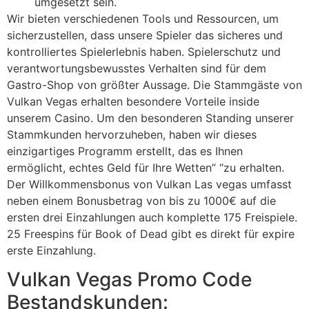
umgesetzt sein.
Wir bieten verschiedenen Tools und Ressourcen, um
sicherzustellen, dass unsere Spieler das sicheres und
kontrolliertes Spielerlebnis haben. Spielerschutz und
verantwortungsbewusstes Verhalten sind für dem
Gastro-Shop von größter Aussage. Die Stammgäste von
Vulkan Vegas erhalten besondere Vorteile inside
unserem Casino. Um den besonderen Standing unserer
Stammkunden hervorzuheben, haben wir dieses
einzigartiges Programm erstellt, das es Ihnen
ermöglicht, echtes Geld für Ihre Wetten” “zu erhalten.
Der Willkommensbonus von Vulkan Las vegas umfasst
neben einem Bonusbetrag von bis zu 1000€ auf die
ersten drei Einzahlungen auch komplette 175 Freispiele.
25 Freespins für Book of Dead gibt es direkt für expire
erste Einzahlung.
Vulkan Vegas Promo Code
Bestandskunden: