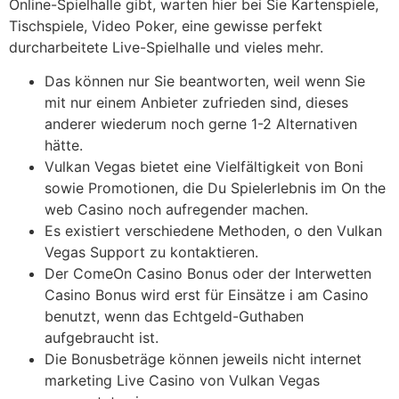
Online-Spielhalle gibt, warten hier bei Sie Kartenspiele,
Tischspiele, Video Poker, eine gewisse perfekt
durcharbeitete Live-Spielhalle und vieles mehr.
Das können nur Sie beantworten, weil wenn Sie
mit nur einem Anbieter zufrieden sind, dieses
anderer wiederum noch gerne 1-2 Alternativen
hätte.
Vulkan Vegas bietet eine Vielfältigkeit von Boni
sowie Promotionen, die Du Spielerlebnis im On the
web Casino noch aufregender machen.
Es existiert verschiedene Methoden, o den Vulkan
Vegas Support zu kontaktieren.
Der ComeOn Casino Bonus oder der Interwetten
Casino Bonus wird erst für Einsätze i am Casino
benutzt, wenn das Echtgeld-Guthaben
aufgebraucht ist.
Die Bonusbeträge können jeweils nicht internet
marketing Live Casino von Vulkan Vegas