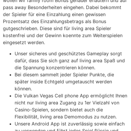
wollen wir family room Bonus genauer erläutern und auf
pass away Besonderheiten eingehen. Dabei bekommt
der Spieler für eine Einzahlung einen gewissen
Prozentsatz des Einzahlungsbetrags als Bonus
gutgeschrieben. Diese sind für living area Spieler
kostenfrei und der Gewinn koennte zum Weiterspielen
eingesetzt werden.
Unser sicheres und geschütztes Gameplay sorgt
dafür, dass Sie sich ganz auf living area Spaß und
die Spannung konzentrieren können.
Bei diesem sammelt jeder Spieler Punkte, die
später inside Echtgeld umgetauscht werden
können.
Die Vulkan Vegas Cell phone App ermöglicht Ihnen
nicht nur living area Zugang zu 1er Vielzahl von
Casino-Spielen, sondern bietet auch die
Flexibilität, living area Demomodus zu nutzen.
Unsere Android App ist zuverlässig sowie einfach
zu verwenden und führt jedes Spiel flüssig und