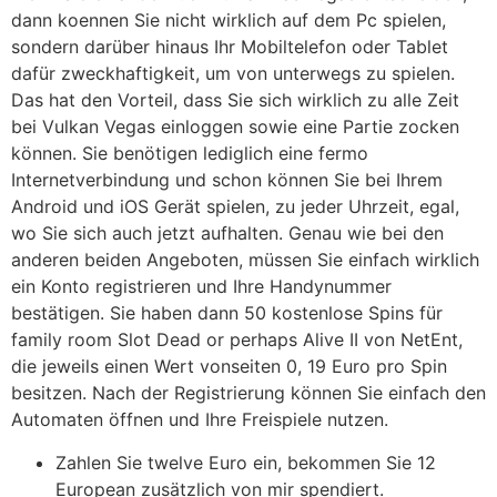
dann koennen Sie nicht wirklich auf dem Pc spielen,
sondern darüber hinaus Ihr Mobiltelefon oder Tablet
dafür zweckhaftigkeit, um von unterwegs zu spielen.
Das hat den Vorteil, dass Sie sich wirklich zu alle Zeit
bei Vulkan Vegas einloggen sowie eine Partie zocken
können. Sie benötigen lediglich eine fermo
Internetverbindung und schon können Sie bei Ihrem
Android und iOS Gerät spielen, zu jeder Uhrzeit, egal,
wo Sie sich auch jetzt aufhalten. Genau wie bei den
anderen beiden Angeboten, müssen Sie einfach wirklich
ein Konto registrieren und Ihre Handynummer
bestätigen. Sie haben dann 50 kostenlose Spins für
family room Slot Dead or perhaps Alive II von NetEnt,
die jeweils einen Wert vonseiten 0, 19 Euro pro Spin
besitzen. Nach der Registrierung können Sie einfach den
Automaten öffnen und Ihre Freispiele nutzen.
Zahlen Sie twelve Euro ein, bekommen Sie 12
European zusätzlich von mir spendiert.