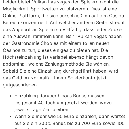
Leider bietet Vulkan Las vegas den Spielern nicht die
Möglichkeit, Sportwetten zu platzieren. Dies ist eine
Online-Plattform, die sich ausschließlich auf den Casino-
Bereich konzentriert. Auf welcher anderen Seite ist echt
das Angebot an Spielen so vielfältig, dass jeder Zocker
eine Auswahl rammeln kann. Bei” “Vulkan Vegas haben
der Gastronomie Shop es mit einem tollen neuen
Casinos zu tun, dieses einiges zu bieten hat. Die
Höchsteinzahlung ist variabel ebenso hängt davon
abdominal, welche Zahlungsmethode Sie wählen.
Sobald Sie eine Einzahlung durchgeführt haben, wird
das Geld im Normalfall Ihrem Spielerkonto jetzt
gutgeschrieben.
Einzahlung darüber hinaus Bonus müssen
insgesamt 40-fach umgesetzt werden, wozu
jeweils Tage Zeit bleiben.
Wenn Sie mehr wie 50 Euro einzahlen, dann wartet
auf Sie ein 200% Bonus bis zu 700 Euro sowie 100