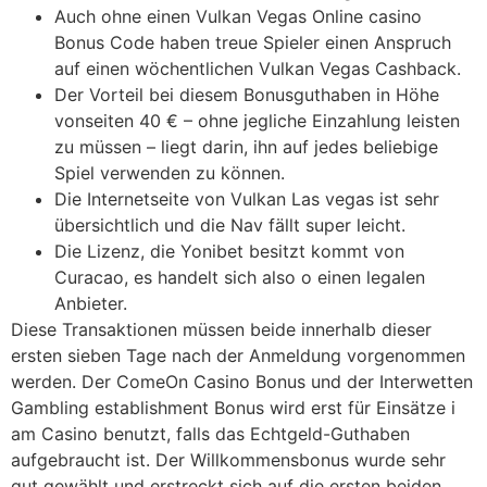
Auch ohne einen Vulkan Vegas Online casino
Bonus Code haben treue Spieler einen Anspruch
auf einen wöchentlichen Vulkan Vegas Cashback.
Der Vorteil bei diesem Bonusguthaben in Höhe
vonseiten 40 € – ohne jegliche Einzahlung leisten
zu müssen – liegt darin, ihn auf jedes beliebige
Spiel verwenden zu können.
Die Internetseite von Vulkan Las vegas ist sehr
übersichtlich und die Nav fällt super leicht.
Die Lizenz, die Yonibet besitzt kommt von
Curacao, es handelt sich also o einen legalen
Anbieter.
Diese Transaktionen müssen beide innerhalb dieser
ersten sieben Tage nach der Anmeldung vorgenommen
werden. Der ComeOn Casino Bonus und der Interwetten
Gambling establishment Bonus wird erst für Einsätze i
am Casino benutzt, falls das Echtgeld-Guthaben
aufgebraucht ist. Der Willkommensbonus wurde sehr
gut gewählt und erstreckt sich auf die ersten beiden