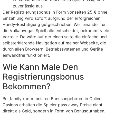
zuverlässig aus.
Der Registrierungsbonus in Form vonseiten 25 € ohne
Einzahlung wird sofort aufgrund der erfolgreichen
Handy-Bestätigung gutgeschrieben. Wer einander für
die Vulkanvegas Spielhalle entscheidet, bekommt viele
Vorteile. Da wäre auf der einen seite die einfache und
selbsterklärende Navigation auf meiner Webseite, die
durch allen Browsern, Betriebssystemen und Geräte
einwandfrei funktioniert.
Wie Kann Male Den
Registrierungsbonus
Bekommen?
Bei family room meisten Bonusangeboten in Online
Casinos erhalten die Spieler pass away Preise nicht
direkt als Geld, sondern in Form von Bonusguthaben.