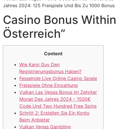
Jahres 2024: 125 Freispiele Und Bis Zu 1000 Bonus
Casino Bonus Within
Österreich”
Content
Wie Kann Guy Den
Registrierungsbonus Haben?
Fesselnde Live Online Casino Spiele
Freispiele Ohne Einzahlung
Vulkan Las Vegas Bonus Im Zehnter
Monat Des Jahres 2024 – 1500€
Code Und Two Hundred Free Spins
Schritt 2: Erstellen Sie Ein Konto
Beim Anbieter
Vulkan Vegas Gambling