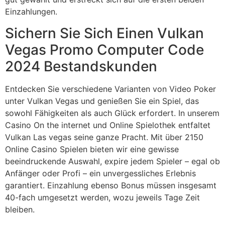
Einzahlungen.
Sichern Sie Sich Einen Vulkan
Vegas Promo Computer Code
2024 Bestandskunden
Entdecken Sie verschiedene Varianten von Video Poker
unter Vulkan Vegas und genießen Sie ein Spiel, das
sowohl Fähigkeiten als auch Glück erfordert. In unserem
Casino On the internet und Online Spielothek entfaltet
Vulkan Las vegas seine ganze Pracht. Mit über 2150
Online Casino Spielen bieten wir eine gewisse
beeindruckende Auswahl, expire jedem Spieler – egal ob
Anfänger oder Profi – ein unvergessliches Erlebnis
garantiert. Einzahlung ebenso Bonus müssen insgesamt
40-fach umgesetzt werden, wozu jeweils Tage Zeit
bleiben.