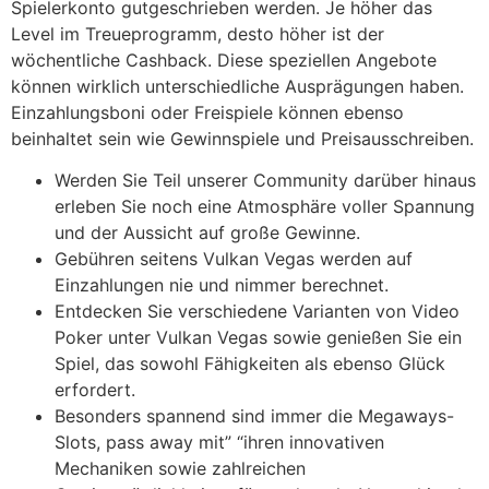
Spielerkonto gutgeschrieben werden. Je höher das
Level im Treueprogramm, desto höher ist der
wöchentliche Cashback. Diese speziellen Angebote
können wirklich unterschiedliche Ausprägungen haben.
Einzahlungsboni oder Freispiele können ebenso
beinhaltet sein wie Gewinnspiele und Preisausschreiben.
Werden Sie Teil unserer Community darüber hinaus
erleben Sie noch eine Atmosphäre voller Spannung
und der Aussicht auf große Gewinne.
Gebühren seitens Vulkan Vegas werden auf
Einzahlungen nie und nimmer berechnet.
Entdecken Sie verschiedene Varianten von Video
Poker unter Vulkan Vegas sowie genießen Sie ein
Spiel, das sowohl Fähigkeiten als ebenso Glück
erfordert.
Besonders spannend sind immer die Megaways-
Slots, pass away mit” “ihren innovativen
Mechaniken sowie zahlreichen