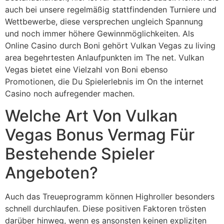
auch bei unsere regelmäßig stattfindenden Turniere und
Wettbewerbe, diese versprechen ungleich Spannung
und noch immer höhere Gewinnmöglichkeiten. Als
Online Casino durch Boni gehört Vulkan Vegas zu living
area begehrtesten Anlaufpunkten im The net. Vulkan
Vegas bietet eine Vielzahl von Boni ebenso
Promotionen, die Du Spielerlebnis im On the internet
Casino noch aufregender machen.
Welche Art Von Vulkan
Vegas Bonus Vermag Für
Bestehende Spieler
Angeboten?
Auch das Treueprogramm können Highroller besonders
schnell durchlaufen. Diese positiven Faktoren trösten
darüber hinweg, wenn es ansonsten keinen expliziten