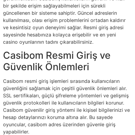
bir şekilde erişim sağlayabilmeleri için sürekli
güncellenen bir sisteme sahiptir. Güncel adreslerin
kullanılması, olası erişim problemlerini ortadan kaldırır
ve kesintisiz oyun deneyimi sağlar. Resmi giriş adresi
sayesinde hesabınıza kolayca erişebilir ve en yeni
casino oyunlarının tadını çıkarabilirsiniz.
Casibom Resmi Giriş ve
Güvenlik Önlemleri
Casibom resmi giriş işlemleri sırasında kullanıcıların
güvenliğini sağlamak için çeşitli güvenlik önlemleri alır.
SSL sertifikaları, güçlü şifreleme yöntemleri ve gelişmiş
güvenlik protokolleri ile kullanıcıların bilgileri korunur.
Casibom güvenilir giriş yöntemi ile kişisel bilgilerinizi ve
hesap detaylarınızı koruma altına alır. Bu sayede
oyuncular, casibom adres üzerinden güvenle giriş
yapabilirler.