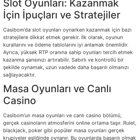
Slot Oyunları: Kazanmak
İçin İpuçları ve Stratejiler
Casibom’da slot oyunları oynarken kazanmak için bazı
stratejilere dikkat etmek gerekir. İlk olarak, oyunun
kurallarını ve ödeme tablolarını iyi anlamak önemlidir.
Ayrıca, yüksek RTP oranına sahip oyunları tercih etmek
kazanma şansınızı artırabilir. Sabırlı ve kontrollü bir
şekilde oynamak, uzun vadede daha başarılı olmanızı
sağlayacaktır.
Masa Oyunları ve Canlı
Casino
Casibom’un masa oyunları ve canlı casino bölümü,
gerçek casinoların atmosferini online ortama taşır. Rulet,
blackjack, poker gibi popüler masa oyunları gerçek
krupiyeler eşliğinde oynanır. Bu oyunlarda başarılı olmak