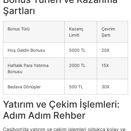
Şartları
Bonus Türü
Kazanç
Çevrim
Limiti
Şartı
Hoş Geldin Bonusu
5000 TL
20X
Haftalık Para Yatırma
2000 TL
15X
Bonusu
Bedava Dönüşler
500 TL
30X
Yatırım ve Çekim İşlemleri:
Adım Adım Rehber
Casibom’da yatırım ve çekim işlemleri oldukça kolay ve