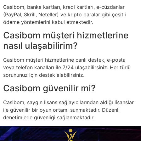
Casibom, banka kartları, kredi kartları, e-cüzdanlar
(PayPal, Skrill, Neteller) ve kripto paralar gibi çeşitli
ödeme yöntemlerini kabul etmektedir.
Casibom müşteri hizmetlerine
nasıl ulaşabilirim?
Casibom müşteri hizmetlerine canlı destek, e-posta
veya telefon kanalları ile 7/24 ulaşabilirsiniz. Her türlü
sorununuz için destek alabilirsiniz.
Casibom güvenilir mi?
Casibom, saygın lisans sağlayıcılarından aldığı lisanslar
ile güvenilir bir oyun ortamı sunmaktadır. Düzenli
denetimlerle güvenliği sağlanmaktadır.