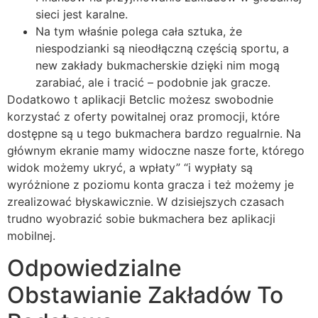
sieci jest karalne.
Na tym właśnie polega cała sztuka, że
niespodzianki są nieodłączną częścią sportu, a
new zakłady bukmacherskie dzięki nim mogą
zarabiać, ale i tracić – podobnie jak gracze.
Dodatkowo t aplikacji Betclic możesz swobodnie
korzystać z oferty powitalnej oraz promocji, które
dostępne są u tego bukmachera bardzo regualrnie. Na
głównym ekranie mamy widoczne nasze forte, którego
widok możemy ukryć, a wpłaty” “i wypłaty są
wyróżnione z poziomu konta gracza i też możemy je
zrealizować błyskawicznie. W dzisiejszych czasach
trudno wyobrazić sobie bukmachera bez aplikacji
mobilnej.
Odpowiedzialne
Obstawianie Zakładów To