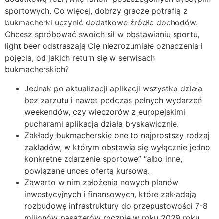
sportowych. Co więcej, dobrzy gracze potrafią z
bukmacherki uczynić dodatkowe źródło dochodów.
Chcesz spróbować swoich sił w obstawianiu sportu,
light beer odstraszają Cię niezrozumiałe oznaczenia i
pojęcia, od jakich return się w serwisach
bukmacherskich?
Jednak po aktualizacji aplikacji wszystko działa
bez zarzutu i nawet podczas pełnych wydarzeń
weekendów, czy wieczorów z europejskimi
pucharami aplikacja działa błyskawicznie.
Zakłady bukmacherskie one to najprostszy rodzaj
zakładów, w którym obstawia się wyłącznie jedno
konkretne zdarzenie sportowe” “albo inne,
powiązane unces ofertą kursową.
Zawarto w nim założenia nowych planów
inwestycyjnych i finansowych, które zakładają
rozbudowę infrastruktury do przepustowości 7-8
milionów pasażerów rocznie w roku 2029 roku.