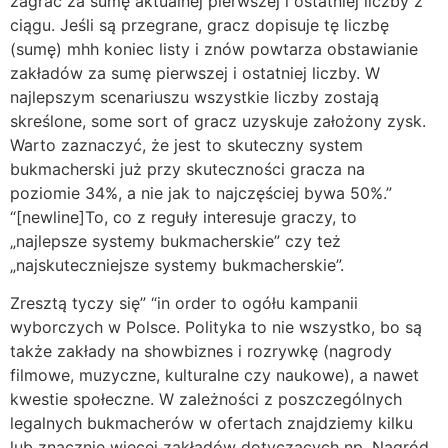
zagrać za sumę aktualnej pierwszej i ostatniej liczby z
ciągu. Jeśli są przegrane, gracz dopisuje tę liczbę
(sumę) mhh koniec listy i znów powtarza obstawianie
zakładów za sumę pierwszej i ostatniej liczby. W
najlepszym scenariuszu wszystkie liczby zostają
skreślone, some sort of gracz uzyskuje założony zysk.
Warto zaznaczyć, że jest to skuteczny system
bukmacherski już przy skuteczności gracza na
poziomie 34%, a nie jak to najczęściej bywa 50%.”
“[newline]To, co z reguły interesuje graczy, to
„najlepsze systemy bukmacherskie” czy też
„najskuteczniejsze systemy bukmacherskie”.
Zresztą tyczy się” “in order to ogółu kampanii
wyborczych w Polsce. Polityka to nie wszystko, bo są
także zakłady na showbiznes i rozrywkę (nagrody
filmowe, muzyczne, kulturalne czy naukowe), a nawet
kwestie społeczne. W zależności z poszczególnych
legalnych bukmacherów w ofertach znajdziemy kilku
lub znacznie więcej zakładów dotyczących np. Nagród