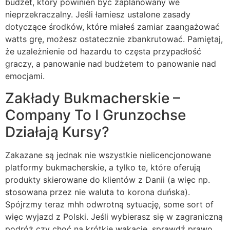
budżet, który powinien być zaplanowany we
nieprzekraczalny. Jeśli łamiesz ustalone zasady
dotyczące środków, które miałeś zamiar zaangażować
watts grę, możesz ostatecznie zbankrutować. Pamiętaj,
że uzależnienie od hazardu to częsta przypadłość
graczy, a panowanie nad budżetem to panowanie nad
emocjami.
Zakłady Bukmacherskie –
Company To I Grunzochse
Działają Kursy?
Zakazane są jednak nie wszystkie nielicencjonowane
platformy bukmacherskie, a tylko te, które oferują
produkty skierowane do klientów z Danii (a więc np.
stosowana przez nie waluta to korona duńska).
Spójrzmy teraz mhh odwrotną sytuację, some sort of
więc wyjazd z Polski. Jeśli wybierasz się w zagraniczną
podróż czy choć na krótkie wakacje, sprawdź prawo