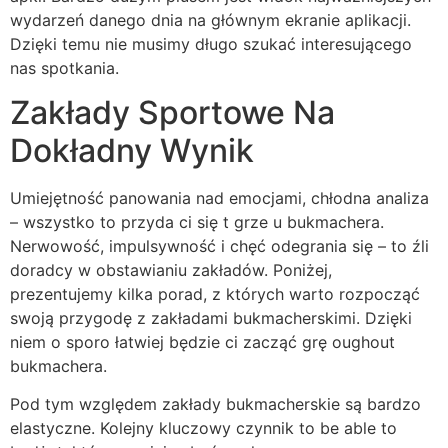
wydarzeń danego dnia na głównym ekranie aplikacji.
Dzięki temu nie musimy długo szukać interesującego
nas spotkania.
Zakłady Sportowe Na
Dokładny Wynik
Umiejętność panowania nad emocjami, chłodna analiza
– wszystko to przyda ci się t grze u bukmachera.
Nerwowość, impulsywność i chęć odegrania się – to źli
doradcy w obstawianiu zakładów. Poniżej,
prezentujemy kilka porad, z których warto rozpocząć
swoją przygodę z zakładami bukmacherskimi. Dzięki
niem o sporo łatwiej będzie ci zacząć grę oughout
bukmachera.
Pod tym względem zakłady bukmacherskie są bardzo
elastyczne. Kolejny kluczowy czynnik to be able to