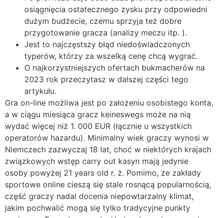
osiągnięcia ostatecznego zysku przy odpowiedni
dużym budżecie, czemu sprzyja też dobre
przygotowanie gracza (analizy meczu itp. ).
Jest to najczęstszy błąd niedoświadczonych
typerów, którzy za wszelką cenę chcą wygrać.
O najkorzystniejszych ofertach bukmacherów na
2023 rok przeczytasz w dalszej części tego
artykułu.
Gra on-line możliwa jest po założeniu osobistego konta,
a w ciągu miesiąca gracz keineswegs może na nią
wydać więcej niż 1. 000 EUR (łącznie u wszystkich
operatorów hazardu). Minimalny wiek graczy wynosi w
Niemczech zazwyczaj 18 lat, choć w niektórych krajach
związkowych wstęp carry out kasyn mają jedynie
osoby powyżej 21 years old r. ż. Pomimo, że zakłady
sportowe online cieszą się stale rosnącą popularnością,
część graczy nadal docenia niepowtarzalny klimat,
jakim pochwalić mogą się tylko tradycyjne punkty