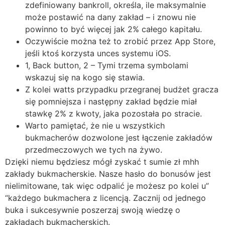
zdefiniowany bankroll, określa, ile maksymalnie
może postawić na dany zakład – i znowu nie
powinno to być więcej jak 2% całego kapitału.
Oczywiście można też to zrobić przez App Store,
jeśli ktoś korzysta unces systemu iOS.
1, Back button, 2 – Tymi trzema symbolami
wskazuj się na kogo się stawia.
Z kolei watts przypadku przegranej budżet gracza
się pomniejsza i następny zakład będzie miał
stawkę 2% z kwoty, jaka pozostała po stracie.
Warto pamiętać, że nie u wszystkich
bukmacherów dozwolone jest łączenie zakładów
przedmeczowych we tych na żywo.
Dzięki niemu będziesz mógł zyskać t sumie zł mhh
zakłady bukmacherskie. Nasze hasło do bonusów jest
nielimitowane, tak więc odpalić je możesz po kolei u”
“każdego bukmachera z licencją. Zacznij od jednego
buka i sukcesywnie poszerzaj swoją wiedzę o
zakładach bukmacherskich.