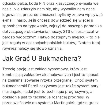
odcisku palca, kodu PIN oraz klasycznego e-maila we
hasła. Nie zdarzyło nam się, aby wywaliło nam dane
logowania, przez co zmuszeni byliśmy znowu wpisywać
e-mail i hasło. Jeśli chcesz dowiedzieć się więcej u
sposobach na typowanie, zajrzyj do naszego poradnika
dotyczącego obstawiania meczy. STS umieścił czat w
bardzo widocznym i łatwo dostępnym miejscu – to nie
jest regułą w aplikacjach polskich buków,” “zatem tutaj
również należy się słowo uznania.
Jak Grać U Bukmachera?
Trzecią opcją jest zakład systemowy, który jest
kombinacją zakładów akumulowanych i jest to sposób
na zminimalizowanie ryzyka przegranej. Choć system
bukmacherski Paroli nazywany jest także system anty-
martingale, nadal jest to technique progresywny, a
dokładnie jest to technique rosnącej progresji. W
przeciwieństwie do systemu Martingale’a, gdzie gracz