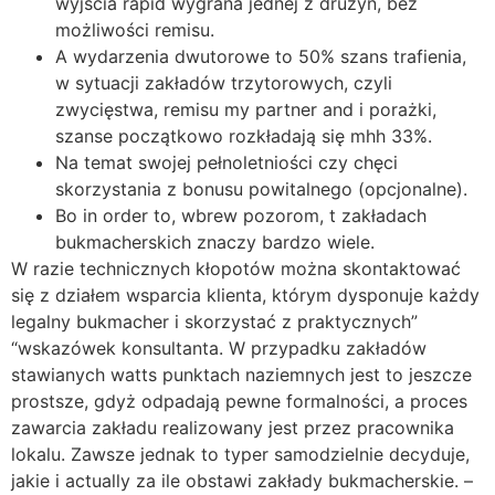
wyjścia rapid wygrana jednej z drużyn, bez
możliwości remisu.
A wydarzenia dwutorowe to 50% szans trafienia,
w sytuacji zakładów trzytorowych, czyli
zwycięstwa, remisu my partner and i porażki,
szanse początkowo rozkładają się mhh 33%.
Na temat swojej pełnoletniości czy chęci
skorzystania z bonusu powitalnego (opcjonalne).
Bo in order to, wbrew pozorom, t zakładach
bukmacherskich znaczy bardzo wiele.
W razie technicznych kłopotów można skontaktować
się z działem wsparcia klienta, którym dysponuje każdy
legalny bukmacher i skorzystać z praktycznych”
“wskazówek konsultanta. W przypadku zakładów
stawianych watts punktach naziemnych jest to jeszcze
prostsze, gdyż odpadają pewne formalności, a proces
zawarcia zakładu realizowany jest przez pracownika
lokalu. Zawsze jednak to typer samodzielnie decyduje,
jakie i actually za ile obstawi zakłady bukmacherskie. –