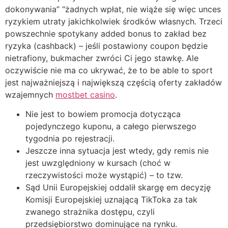
dokonywania” “żadnych wpłat, nie wiąże się więc unces
ryzykiem utraty jakichkolwiek środków własnych. Trzeci
powszechnie spotykany added bonus to zakład bez
ryzyka (cashback) – jeśli postawiony coupon będzie
nietrafiony, bukmacher zwróci Ci jego stawkę. Ale
oczywiście nie ma co ukrywać, że to be able to sport
jest najważniejszą i największą częścią oferty zakładów
wzajemnych
mostbet casino
.
Nie jest to bowiem promocja dotycząca
pojedynczego kuponu, a całego pierwszego
tygodnia po rejestracji.
Jeszcze inna sytuacja jest wtedy, gdy remis nie
jest uwzględniony w kursach (choć w
rzeczywistości może wystąpić) – to tzw.
Sąd Unii Europejskiej oddalił skargę em decyzję
Komisji Europejskiej uznającą TikToka za tak
zwanego strażnika dostępu, czyli
przedsiębiorstwo dominujące na rynku.