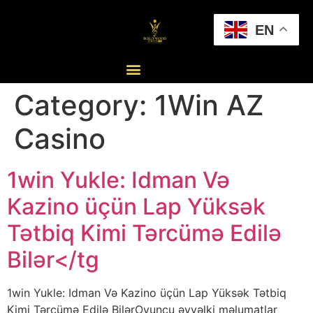
EN
Category:
1Win AZ
Casino
1win Yukle: Idman Və
Kazino üçün Lap Yüksək
Tətbiq Kimi Tərcümə Edilə
Bilər</tg
1win Yukle: Idman Və Kazino üçün Lap Yüksək Tətbiq
Kimi Tərcümə Edilə BilərOyunçu əvvəlki məlumatlar