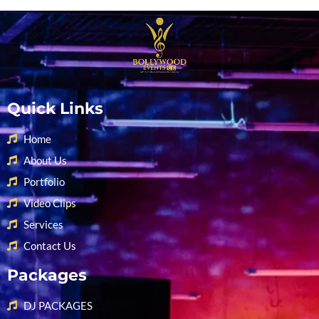
Quick Links
Home
About Us
Portfolio
Video Clips
Services
Contact Us
Packages
DJ PACKAGES